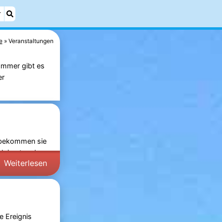
r
e
Veranstaltungen
ommer gibt es
er
e‘ bekommen sie
 Heimat und aus
Weiterlesen
e Ereignis