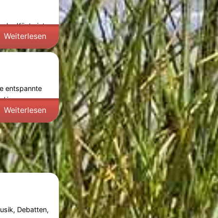
 der Küste ist
Weiterlesen
ie entspannte
al
in
Weiterlesen
usik, Debatten,