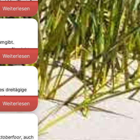
 bei
ManiFiesta
?
Weiterlesen
umgibt.
ssen Sie nicht
Weiterlesen
es dreitägige
ischer
Weiterlesen
toberfoor
, auch