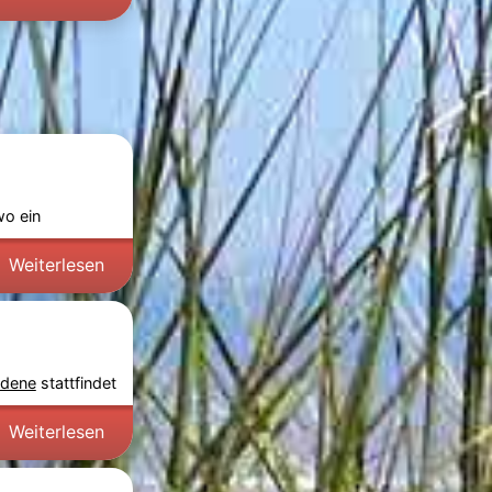
wo ein
 -
Weiterlesen
edene
stattfindet
en von
Weiterlesen