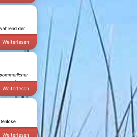
 während der
unkt stehen. Was
Weiterlesen
 sommerlicher
nung und
Weiterlesen
stenlose
 Spektakel. Was
Weiterlesen