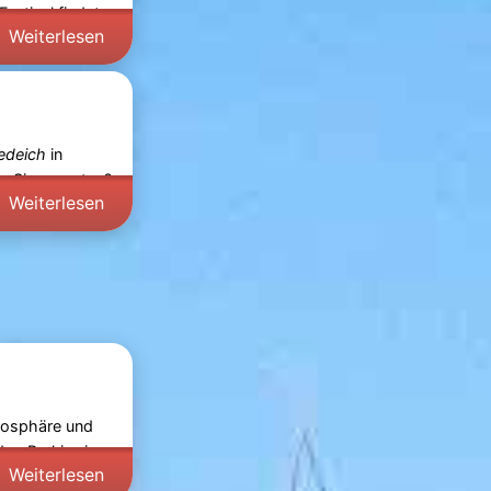
estival findet
Weiterlesen
edeich
in
 Sie erwarten?
Weiterlesen
tmosphäre und
 den
Parkies
in
Weiterlesen