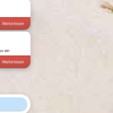
isses entdeckst
Weiterlesen
wo ein
 -
Weiterlesen