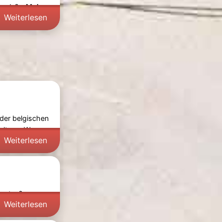
ende
? -
Mehr
Weiterlesen
 der belgischen
haltung. Was
Weiterlesen
arten? -
Weiterlesen