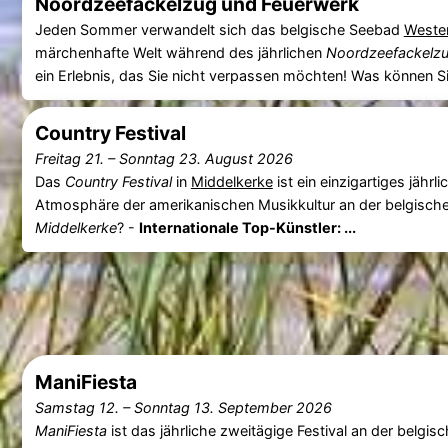
Noordzeefackelzug und Feuerwerk
Jeden Sommer verwandelt sich das belgische Seebad
Weste
märchenhafte Welt während des jährlichen
Noordzeefackelz
ein Erlebnis, das Sie nicht verpassen möchten! Was können
Country Festival
Freitag 21.
–
Sonntag 23. August 2026
Das
Country Festival
in
Middelkerke
ist ein einzigartiges jähr
Atmosphäre der amerikanischen Musikkultur an der belgis
Middelkerke
? -
Internationale Top-Künstler: ...
ManiFiesta
Samstag 12.
–
Sonntag 13. September 2026
ManiFiesta
ist das jährliche zweitägige Festival an der belgi