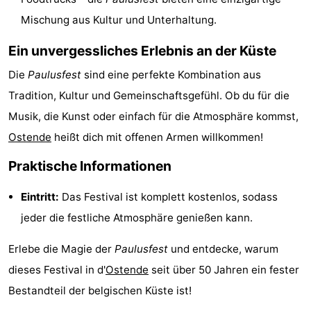
Schwimmbader
-
Mischung aus Kultur und Unterhaltung.
Ein unvergessliches Erlebnis an der Küste
Radfahren
-
Die
Paulusfest
sind eine perfekte Kombination aus
Wandern
-
Tradition, Kultur und Gemeinschaftsgefühl. Ob du für die
Reiten
-
Musik, die Kunst oder einfach für die Atmosphäre kommst,
Ostende
heißt dich mit offenen Armen willkommen!
Golfplatze
-
Praktische Informationen
Surfen
Essen
Eintritt:
Das Festival ist komplett kostenlos, sodass
und
Veranstaltungen
jeder die festliche Atmosphäre genießen kann.
trinken
Praktisch
Erlebe die Magie der
Paulusfest
und entdecke, warum
dieses Festival in d'
Ostende
seit über 50 Jahren ein fester
Forum
Bestandteil der belgischen Küste ist!
Route