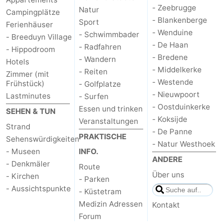
- Zeebrugge
Natur
Campingplätze
- Blankenberge
Sport
Ferienhäuser
- Wenduine
- Schwimmbader
- Breeduyn Village
- De Haan
- Radfahren
- Hippodroom
- Bredene
- Wandern
Hotels
- Middelkerke
- Reiten
Zimmer (mit
- Westende
Frühstück)
- Golfplatze
- Nieuwpoort
Lastminutes
- Surfen
- Oostduinkerke
Essen und trinken
SEHEN & TUN
- Koksijde
Veranstaltungen
Strand
- De Panne
PRAKTISCHE
Sehenswürdigkeiten
- Natur Westhoek
- Museen
INFO.
ANDERE
- Denkmäler
Route
Über uns
- Kirchen
- Parken
- Aussichtspunkte
- Küstetram
Medizin Adressen
Kontakt
Forum