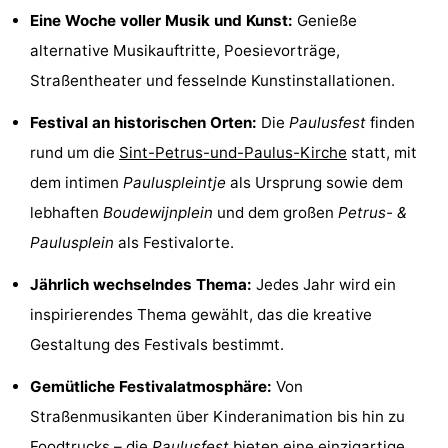
Eine Woche voller Musik und Kunst:
Genieße
-
alternative Musikauftritte, Poesievorträge,
Rundfahrten
-
Straßentheater und fesselnde Kunstinstallationen.
Spielplätze
-
Festival an historischen Orten:
Die
Paulusfest
finden
rund um die
Sint-Petrus-und-Paulus-Kirche
statt, mit
Indoor-
-
dem intimen
Pauluspleintje
als Ursprung sowie dem
Spielplätze
Bowling
-
lebhaften
Boudewijnplein
und dem großen
Petrus- &
Paulusplein
als Festivalorte.
Minigolfplätze
Wellness-
Jährlich wechselndes Thema:
Jedes Jahr wird ein
Zentren
Dörfer
inspirierendes Thema gewählt, das die kreative
&
Natur
Gestaltung des Festivals bestimmt.
Städte
Sport
Gemütliche Festivalatmosphäre:
Von
Straßenmusikanten über Kinderanimation bis hin zu
-
Foodtrucks – die
Paulusfest
bieten eine einzigartige