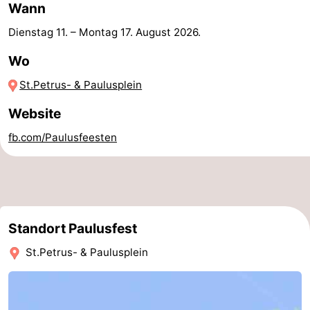
Wann
-
Dienstag 11.
–
Montag 17. August 2026
.
Parken
-
Wo
Küstetram
Medizin
St.Petrus- & Paulusplein
Website
Adressen
Region
fb.com/Paulusfeesten
Westflandern
-
Brügge
-
Standort Paulusfest
Gent
-
St.Petrus- & Paulusplein
Ypern
Die
Küste
-