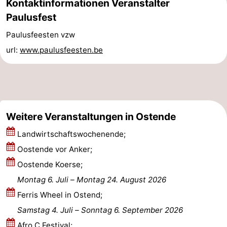
Kontaktinformationen Veranstalter
Paulusfest
Oostduinkerke
-
Paulusfeesten vzw
Koksijde
-
url:
www.paulusfeesten.be
De
-
Panne
Natur
Wetter
Westhoek
Kontakt
Weitere Veranstaltungen in Ostende
Landwirtschaftswochenende;
Oostende vor Anker;
Oostende Koerse;
Montag 6. Juli
–
Montag 24. August 2026
Ferris Wheel in Ostend;
Samstag 4. Juli
–
Sonntag 6. September 2026
Afro C Festival;