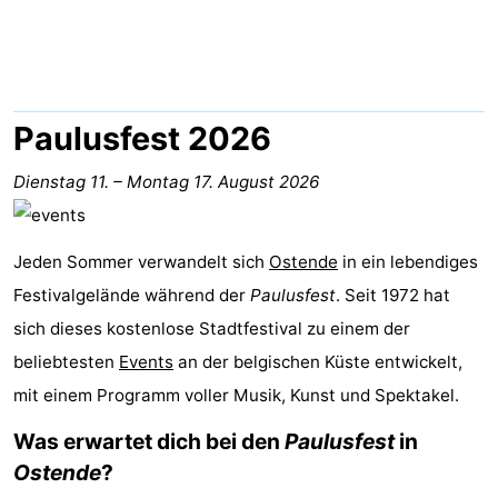
Village
Hippodroom
Hotels
Zimmer
(mit
Lastminutes
Paulusfest 2026
Frühstück)
Strand
Dienstag 11.
–
Montag 17. August 2026
Sehen
Jeden Sommer verwandelt sich
Ostende
in ein lebendiges
&
-
Festivalgelände während der
Paulusfest
. Seit 1972 hat
tun
Museen
-
sich dieses kostenlose Stadtfestival zu einem der
beliebtesten
Events
an der belgischen Küste entwickelt,
Denkmäler
-
mit einem Programm voller Musik, Kunst und Spektakel.
Kirchen
-
Was erwartet dich bei den
Paulusfest
in
Ostende
?
Aussichtspunkte
Attraktionen