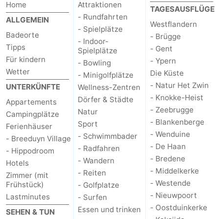
Home
Attraktionen
TAGESAUSFLÜGE
- Rundfahrten
ALLGEMEIN
Westflandern
- Spielplätze
Badeorte
- Brügge
- Indoor-
Tipps
- Gent
Spielplätze
Für kindern
- Ypern
- Bowling
Wetter
Die Küste
- Minigolfplätze
- Natur Het Zwin
UNTERKÜNFTE
Wellness-Zentren
- Knokke-Heist
Dörfer & Städte
Appartements
- Zeebrugge
Natur
Campingplätze
- Blankenberge
Sport
Ferienhäuser
- Wenduine
- Schwimmbader
- Breeduyn Village
- De Haan
- Radfahren
- Hippodroom
- Bredene
- Wandern
Hotels
- Middelkerke
- Reiten
Zimmer (mit
- Westende
Frühstück)
- Golfplatze
- Nieuwpoort
Lastminutes
- Surfen
- Oostduinkerke
Essen und trinken
SEHEN & TUN