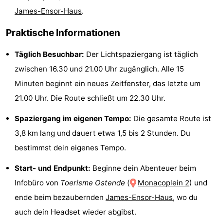
James-Ensor-Haus
.
Schwimmbader
-
Praktische Informationen
Radfahren
-
Täglich Besuchbar:
Der Lichtspaziergang ist täglich
Wandern
-
zwischen 16.30 und 21.00 Uhr zugänglich. Alle 15
Reiten
-
Minuten beginnt ein neues Zeitfenster, das letzte um
21.00 Uhr. Die Route schließt um 22.30 Uhr.
Golfplatze
-
Spaziergang im eigenen Tempo:
Die gesamte Route ist
Surfen
Essen
3,8 km lang und dauert etwa 1,5 bis 2 Stunden. Du
und
Veranstaltungen
bestimmst dein eigenes Tempo.
trinken
Praktisch
Start- und Endpunkt:
Beginne dein Abenteuer beim
Infobüro von
Toerisme Ostende
(
Monacoplein 2
) und
Forum
ende beim bezaubernden
James-Ensor-Haus
, wo du
Route
auch dein Headset wieder abgibst.