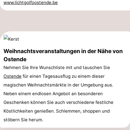
www.lichtgolfoostende.be
Natur
-
Het
Knokke-
-
Zwin
Heist
Zeebrugge
-
Blankenberge
-
Weihnachtsveranstaltungen in der Nähe von
Ostende
Wenduine
-
Nehmen Sie Ihre Wunschliste mit und tauschen Sie
De
-
Ostende
für einen Tagesausflug zu einem dieser
magischen Weihnachtsmärkte in der Umgebung aus.
Haan
Bredene
-
Neben einem endlosen Angebot an besonderen
Middelkerke
-
Geschenken können Sie auch verschiedene festliche
Köstlichkeiten genießen. Schlemmen, shoppen und
Westende
-
stöbern Sie herum.
Nieuwpoort
-