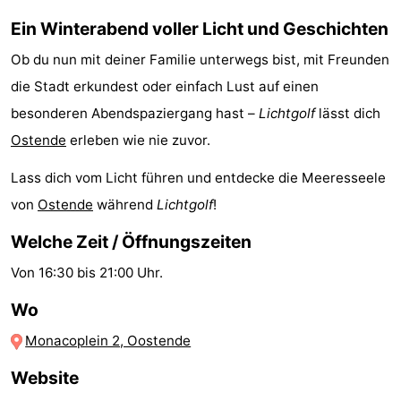
Ein Winterabend voller Licht und Geschichten
-
Ob du nun mit deiner Familie unterwegs bist, mit Freunden
Parken
-
die Stadt erkundest oder einfach Lust auf einen
Küstetram
Medizin
besonderen Abendspaziergang hast –
Lichtgolf
lässt dich
Ostende
erleben wie nie zuvor.
Adressen
Region
Lass dich vom Licht führen und entdecke die Meeresseele
Westflandern
von
Ostende
während
Lichtgolf
!
-
Welche Zeit / Öffnungszeiten
Brügge
-
Von 16:30 bis 21:00 Uhr.
Wo
Gent
-
Monacoplein 2, Oostende
Ypern
Die
Website
Küste
-