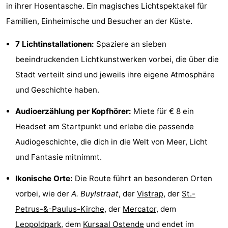
in ihrer Hosentasche. Ein magisches Lichtspektakel für
-
Familien, Einheimische und Besucher an der Küste.
Rundfahrten
-
7 Lichtinstallationen:
Spaziere an sieben
Spielplätze
-
beeindruckenden Lichtkunstwerken vorbei, die über die
Stadt verteilt sind und jeweils ihre eigene Atmosphäre
Indoor-
-
und Geschichte haben.
Spielplätze
Bowling
-
Audioerzählung per Kopfhörer:
Miete für € 8 ein
Headset am Startpunkt und erlebe die passende
Minigolfplätze
Wellness-
Audiogeschichte, die dich in die Welt von Meer, Licht
Zentren
Dörfer
und Fantasie mitnimmt.
&
Natur
Ikonische Orte:
Die Route führt an besonderen Orten
vorbei, wie der
A. Buylstraat
, der
Vistrap
, der
St.-
Städte
Sport
Petrus-&-Paulus-Kirche
, der
Mercator
, dem
-
Leopoldpark
, dem
Kursaal Ostende
und endet im