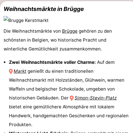
Weihnachtsmärkte in Brügge
Oostduinkerke
-
Koksijde
-
Die Weihnachtsmärkte von
Brügge
gehören zu den
De
-
schönsten in Belgien, wo historische Pracht und
winterliche Gemütlichkeit zusammenkommen.
Panne
Natur
Wetter
Zwei Weihnachtsmärkte voller Charme:
Auf dem
Westhoek
Kontakt
Markt
genießt du einen traditionellen
Weihnachtsmarkt mit Holzständen, Glühwein, warmen
Waffeln und belgischer Schokolade, umgeben von
historischen Gebäuden. Der
Simon-Stevin-Platz
bietet eine gemütlichere Atmosphäre mit lokalem
Handwerk, handgemachten Geschenken und regionalen
Produkten.