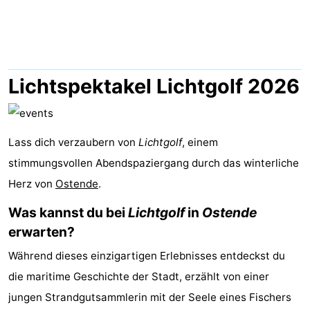
Village
Hippodroom
Hotels
Zimmer
(mit
Lastminutes
Lichtspektakel Lichtgolf 2026
Frühstück)
Strand
Sehen
Lass dich verzaubern von
Lichtgolf
, einem
stimmungsvollen Abendspaziergang durch das winterliche
&
-
Herz von
Ostende
.
tun
Museen
-
Was kannst du bei
Lichtgolf
in
Ostende
erwarten?
Denkmäler
-
Während dieses einzigartigen Erlebnisses entdeckst du
Kirchen
-
die maritime Geschichte der Stadt, erzählt von einer
jungen Strandgutsammlerin mit der Seele eines Fischers
Aussichtspunkte
Attraktionen