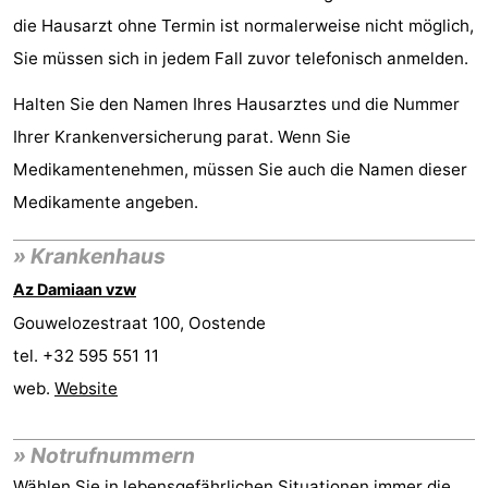
die Hausarzt ohne Termin ist normalerweise nicht möglich,
Village
Hippodroom
Hotels
Sie müssen sich in jedem Fall zuvor telefonisch anmelden.
Zimmer
Halten Sie den Namen Ihres Hausarztes und die Nummer
(mit
Lastminutes
Ihrer Krankenversicherung parat. Wenn Sie
Medikamentenehmen, müssen Sie auch die Namen dieser
Frühstück)
Strand
Medikamente angeben.
Sehen
» Krankenhaus
&
-
Az Damiaan vzw
tun
Museen
-
Gouwelozestraat 100, Oostende
tel. +32 595 551 11
Denkmäler
-
web.
Website
Kirchen
-
» Notrufnummern
Aussichtspunkte
Attraktionen
Wählen Sie in lebensgefährlichen Situationen immer die