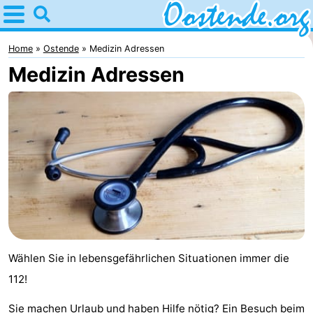
Home
Oostende
Home
Ostende
Medizin Adressen
Medizin Adressen
Tipps
Für
kindern
Übernachten
Appartements
Campingplätze
Ferienhäuser
Wählen Sie in lebensgefährlichen Situationen immer die
-
112!
Breeduyn
-
Sie machen Urlaub und haben Hilfe nötig? Ein Besuch beim