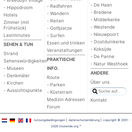
- Breeduyn Village
- De Haan
- Radfahren
- Hippodroom
-
- Bredene
- Wandern
Hotels
- Middelkerke
- Reiten
Parken
-
Zimmer (mit
- Westende
Frühstück)
- Golfplatze
- Nieuwpoort
Lastminutes
Küstetram
Medizin
- Surfen
- Oostduinkerke
Essen und trinken
SEHEN & TUN
Adressen
Region
- Koksijde
Veranstaltungen
Strand
- De Panne
PRAKTISCHE
Sehenswürdigkeiten
Westflandern
- Natur Westhoek
- Museen
INFO.
ANDERE
-
- Denkmäler
Route
Über uns
- Kirchen
- Parken
Brügge
-
- Aussichtspunkte
- Küstetram
Medizin Adressen
Kontakt
Gent
-
Forum
Ypern
Die
nutzungsbedingungen
|
datenschutzerklärung
|
copyright © 2001 -
2026 Oostende.org
™
Küste
-