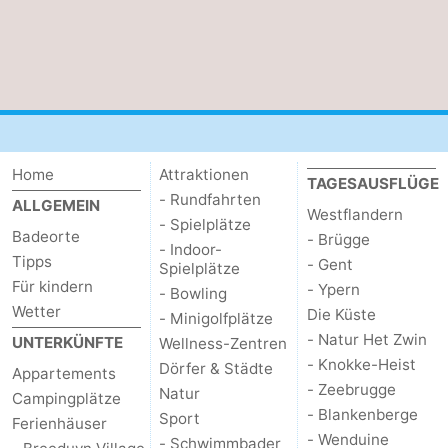
Schwimmbader
-
Radfahren
-
Wandern
-
Reiten
-
Home
Attraktionen
TAGESAUSFLÜGE
- Rundfahrten
ALLGEMEIN
Golfplatze
-
Westflandern
- Spielplätze
Badeorte
- Brügge
- Indoor-
Surfen
Essen
Tipps
- Gent
Spielplätze
Für kindern
- Ypern
- Bowling
und
Veranstaltungen
Wetter
Die Küste
- Minigolfplätze
- Natur Het Zwin
UNTERKÜNFTE
trinken
Praktisch
Wellness-Zentren
- Knokke-Heist
Dörfer & Städte
Appartements
Forum
- Zeebrugge
Natur
Campingplätze
- Blankenberge
Sport
Ferienhäuser
Route
- Wenduine
- Schwimmbader