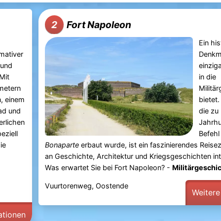
Fort Napoleon
2
Ein hi
imativer
Denkma
 und
einzig
Mit
in die
metern
Militä
, einem
bietet
bad und
die zu
rlichen
Jahrhu
eziell
Befeh
ie
Bonaparte
erbaut wurde, ist ein faszinierendes Reisezi
an Geschichte, Architektur und Kriegsgeschichten inte
Was erwartet Sie bei Fort Napoleon? -
Militärgeschich
Vuurtorenweg, Oostende
Weitere
ationen