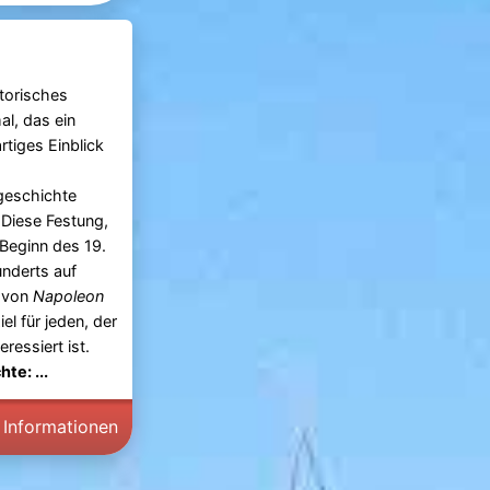
storisches
l, das ein
artiges Einblick
rgeschichte
. Diese Festung,
 Beginn des 19.
nderts auf
l von
Napoleon
el für jeden, der
ressiert ist.
te: ...
 Informationen