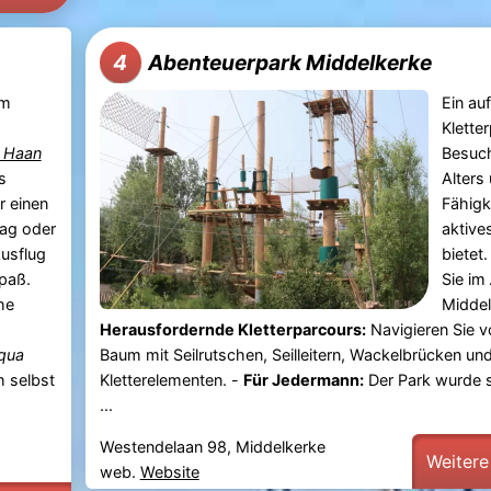
Abenteuerpark Middelkerke
4
im
Ein au
Klette
 Haan
Besuch
s
Alters
r einen
Fähigk
Tag oder
aktive
Ausflug
bietet
paß.
Sie im
he
Middel
Herausfordernde Kletterparcours:
Navigieren Sie 
qua
Baum mit Seilrutschen, Seilleitern, Wackelbrücken un
h selbst
Kletterelementen. -
Für Jedermann:
Der Park wurde 
...
Westendelaan 98, Middelkerke
Weitere
web.
Website