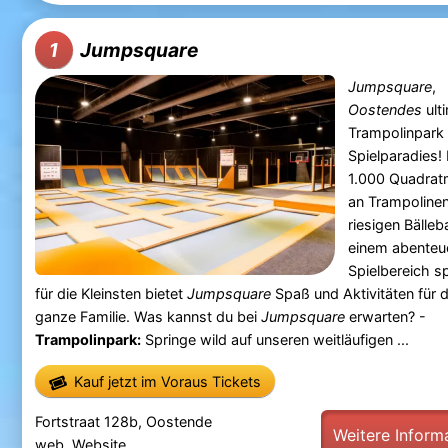
Jumpsquare
1
Jumpsquare
,
Oostendes
ult
Trampolinpark
Spielparadies! 
1.000 Quadrat
an Trampolinen
riesigen Bälle
einem abenteue
Spielbereich sp
für die Kleinsten bietet
Jumpsquare
Spaß und Aktivitäten für d
ganze Familie. Was kannst du bei
Jumpsquare
erwarten? -
Trampolinpark:
Springe wild auf unseren weitläufigen ...
Kauf jetzt im Voraus Tickets
Fortstraat 128b, Oostende
Weitere Inform
web.
Website