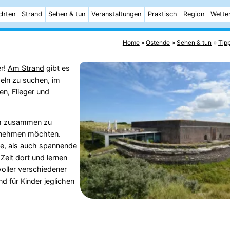
chten
Strand
Sehen & tun
Veranstaltungen
Praktisch
Region
Wette
Home
Ostende
Sehen & tun
Tip
er!
Am Strand
gibt es
heln zu suchen, im
en, Flieger und
mm zusammen zu
ternehmen möchten.
he, als auch spannende
Zeit dort und lernen
oller verschiedener
d für Kinder jeglichen