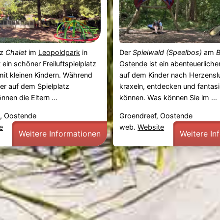
tz
Chalet
im
Leopoldpark
in
Der
Spielwald (Speelbos)
am
 ein schöner Freiluftspielplatz
Ostende
ist ein abenteuerlicher
 mit kleinen Kindern. Während
auf dem Kinder nach Herzenslu
der auf dem Spielplatz
kraxeln, entdecken und fantas
nen die Eltern ...
können. Was können Sie im ...
, Oostende
Groendreef, Oostende
e
web.
Website
Weitere Informationen
Weitere In