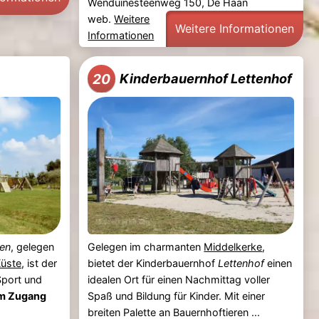
Wenduinesteenweg 150, De Haan
web.
Weitere
Weitere Informationen
Informationen
20
Kinderbauernhof Lettenhof
en
, gelegen
Gelegen im charmanten
Middelkerke
,
Küste
, ist der
bietet der Kinderbauernhof
Lettenhof
einen
 Sport und
idealen Ort für einen Nachmittag voller
m Zugang
Spaß und Bildung für Kinder. Mit einer
.
breiten Palette an Bauernhoftieren ...