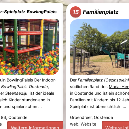
Familienplatz
15
r-Spielplatz BowlingPaleis
uin BowlingPaleis Der Indoor-
Der
Familienplatz (Gezinsplein
m
BowlingPaleis Oostende
,
südlichen Rand des
Maria-Hen
der
Steensedijk
, ist der ideale
in
Oostende
und ist ein schöne
sich Kinder stundenlang in
Familien mit Kindern bis 12 Jah
n und spielerischen ...
Spielplatz ist übersichtlich, ...
 186, Oostende
Groendreef, Oostende
e
web.
Website
Weitere Informationen
Weitere In