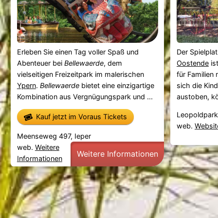
Erleben Sie einen Tag voller Spaß und
Der Spielpla
Abenteuer bei
Bellewaerde
, dem
Oostende
ist
vielseitigen Freizeitpark im malerischen
für Familien
Ypern
.
Bellewaerde
bietet eine einzigartige
sich die Kin
Kombination aus Vergnügungspark und ...
austoben, kön
Leopoldpark
Kauf jetzt im Voraus Tickets
web.
Websit
Meenseweg 497, Ieper
web.
Weitere
Weitere Informationen
Informationen