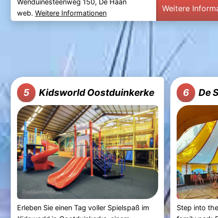
Wenduinesteenweg 150, De Haan
Weitere Inform
web.
Weitere Informationen
Kidsworld Oostduinkerke
De S
5
6
Erleben Sie einen Tag voller Spielspaß im
Step into th