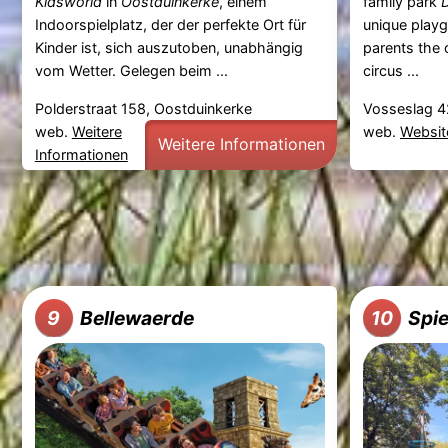
Kidsworld
in
Oostduinkerke
, einem
family park
D
Indoorspielplatz, der der perfekte Ort für
unique playg
Kinder ist, sich auszutoben, unabhängig
parents the 
vom Wetter. Gelegen beim ...
circus ...
Polderstraat 158, Oostduinkerke
Vosseslag 4
web.
Weitere
web.
Websit
Weitere Informationen
Informationen
Bellewaerde
Spie
9
10