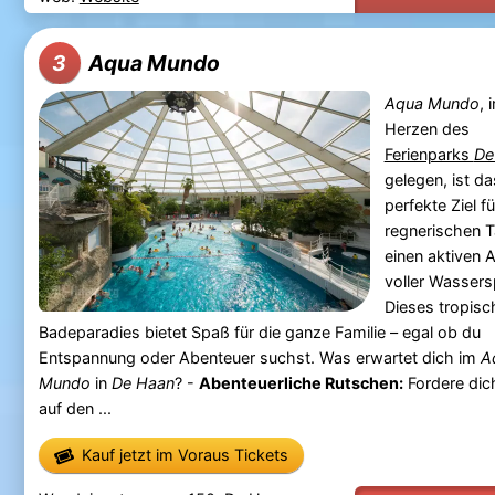
Aqua Mundo
3
Aqua Mundo
, 
Herzen des
Ferienparks
De
gelegen, ist da
perfekte Ziel fü
regnerischen 
einen aktiven 
voller Wassers
Dieses tropisc
Badeparadies bietet Spaß für die ganze Familie – egal ob du
Entspannung oder Abenteuer suchst. Was erwartet dich im
A
Mundo
in
De Haan
? -
Abenteuerliche Rutschen:
Fordere dic
auf den ...
Kauf jetzt im Voraus Tickets