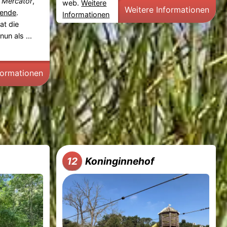
 Mercator
,
web.
Weitere
Weitere Informationen
ende
.
Informationen
at die
un als ...
formationen
Koninginnehof
12