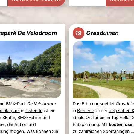
tepark De Velodroom
Grasduinen
19
und BMX-Park
De Velodroom
Das Erholungsgebiet
Grasduin
ndrikapark
in
Ostende
ist ein
in
Bredene
an der
belgischen 
ür Skater, BMX-Fahrer und
ideale Ort für einen Tag voller
er, die Action und
Entspannung. Mit
kostenlose
rung mögen. Was können Sie
zu zahlreichen Sportanlagen ..