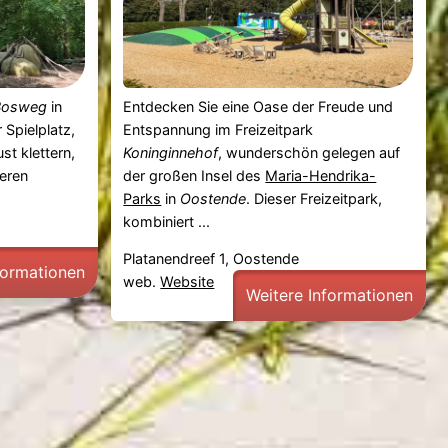
Bosweg
in
Entdecken Sie eine Oase der Freude und
 Spielplatz,
Entspannung im Freizeitpark
st klettern,
Koninginnehof
, wunderschön gelegen auf
ieren
der großen Insel des
Maria-Hendrika-
Parks
in
Oostende
. Dieser Freizeitpark,
kombiniert ...
Platanendreef 1, Oostende
formationen
web.
Website
Weitere Informationen