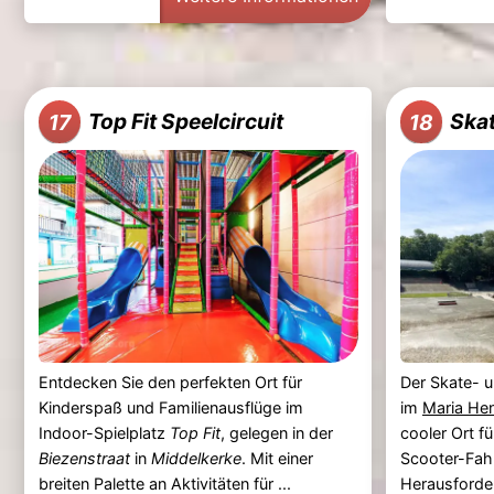
Top Fit Speelcircuit
Ska
17
18
Entdecken Sie den perfekten Ort für
Der Skate- 
Kinderspaß und Familienausflüge im
im
Maria He
Indoor-Spielplatz
Top Fit
, gelegen in der
cooler Ort f
Biezenstraat
in
Middelkerke
. Mit einer
Scooter-Fahr
breiten Palette an Aktivitäten für ...
Herausforde