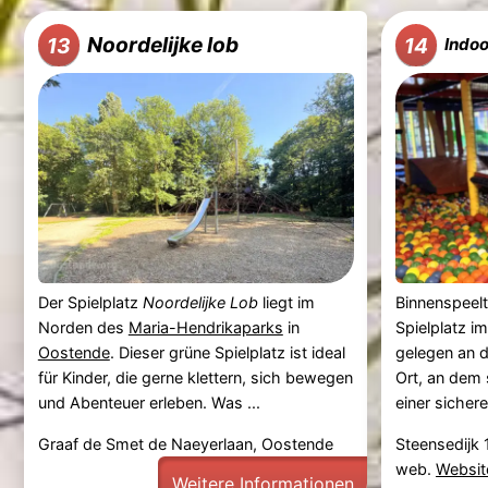
Noordelijke lob
13
14
Indoo
Der Spielplatz
Noordelijke Lob
liegt im
Binnenspeelt
Norden des
Maria-Hendrikaparks
in
Spielplatz i
Oostende
. Dieser grüne Spielplatz ist ideal
gelegen an 
für Kinder, die gerne klettern, sich bewegen
Ort, an dem 
und Abenteuer erleben. Was ...
einer sichere
Graaf de Smet de Naeyerlaan, Oostende
Steensedijk
web.
Websit
Weitere Informationen