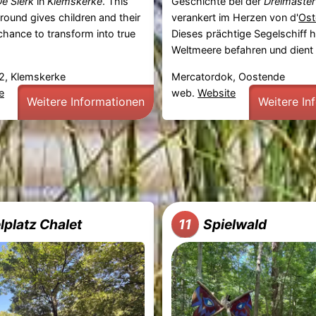
e Sierk
in
Klemskerke
. This
Geschichte bei der
Dreimaster
round gives children and their
verankert im Herzen von d'
Ost
chance to transform into true
Dieses prächtige Segelschiff h
Weltmeere befahren und dient n
2, Klemskerke
Mercatordok, Oostende
e
web.
Website
Weitere Informationen
Weitere In
lplatz Chalet
Spielwald
11