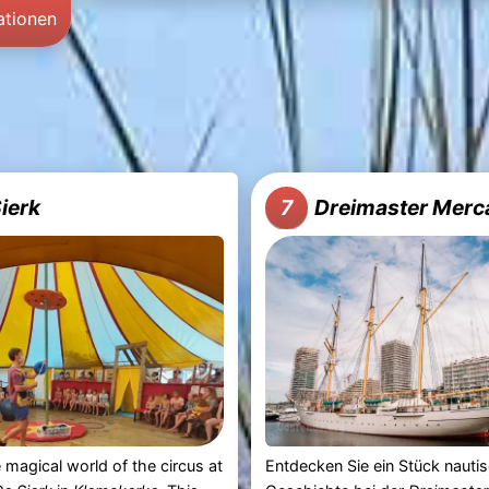
ationen
ierk
Dreimaster Merc
7
e magical world of the circus at
Entdecken Sie ein Stück nauti