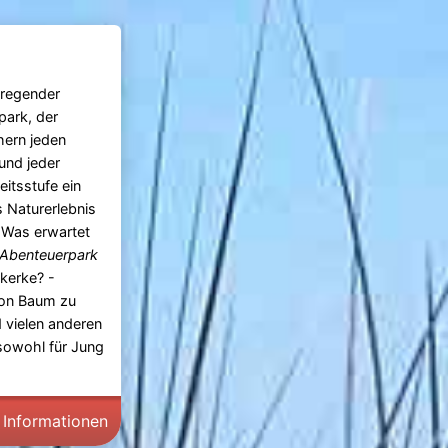
fregender
rpark, der
ern jeden
 und jeder
eitsstufe ein
s Naturerlebnis
. Was erwartet
Abenteuerpark
kerke? -
von Baum zu
d vielen anderen
sowohl für Jung
 Informationen