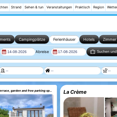
chten
Strand
Sehen & tun
Veranstaltungen
Praktisch
Region
Wette
ements
Campingplätze
Ferienhäuser
Hotels
Zimmer 
Abreise
Suchen und 
Dunes et Mer Terrace, garden and free parking space
La Crème