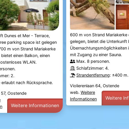
600 m von Strand Mariakerke 
ft Dunes et Mer - Terrace,
gelegen, bietet die Unterkunft
ree parking space ist gelegen
Übernachtungsmöglichkeiten 
 700 m von Strand Mariakerke
mit Zugang zu einer Sauna.
 bietet einen Balkon, einen
Max. 8 personen.
kostenloses WLAN.
Schlafzimmer: 4.
ersonen.
Strandentfernung
: ±400 m.
mmer: 2.
e erlaubt nach Rücksprache.
Violierenlaan 64, Ostende
web.
Weitere
n 57, Oostende
Weitere In
Informationen
e
Weitere Informationen
en