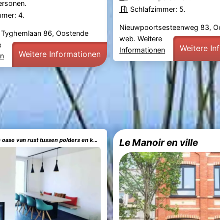
ersonen.
Schlafzimmer: 5.
mmer: 4.
Nieuwpoortsesteenweg 83, O
 Tyghemlaan 86, Oostende
web.
Weitere
e
Weitere In
Informationen
Weitere Informationen
en
Die huis 14-Een oase van rust tussen polders en kust
Le Manoir en ville