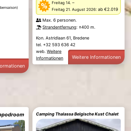
–
Freitag 14.
bensaison)
:
ab €2.019
Freitag 21. August 2026
Max. 6 personen.
Strandentfernung
: ±400 m.
Kon. Astridlaan 61, Bredene
tel. +32 593 636 42
web.
Weitere
Weitere Informationen
Informationen
formationen
ippodroom
Camping Thalassa Belgische Kust Chalet