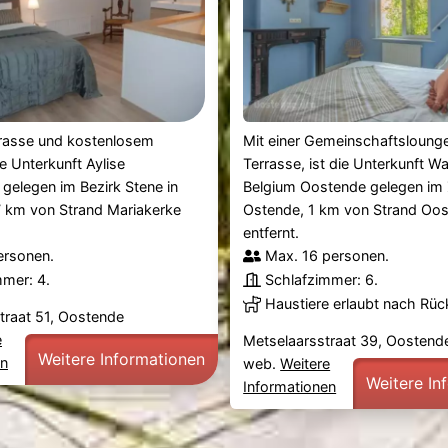
rrasse und kostenlosem
Mit einer Gemeinschaftslounge
e Unterkunft Aylise
Terrasse, ist die Unterkunft W
 gelegen im Bezirk Stene in
Belgium Oostende gelegen im
7 km von Strand Mariakerke
Ostende, 1 km von Strand Oo
entfernt.
ersonen.
Max. 16 personen.
mmer: 4.
Schlafzimmer: 6.
Haustiere erlaubt nach Rü
traat 51, Oostende
e
Metselaarsstraat 39, Oostend
Weitere Informationen
en
web.
Weitere
Weitere In
Informationen