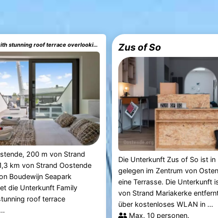
Family house with stunning roof terrace overlooking the Diaz Arena
Zus of So
Ostende, 200 m von Strand
Die Unterkunft Zus of So ist in
 1,3 km von Strand Oostende
gelegen im Zentrum von Oste
on Boudewijn Seapark
eine Terrasse. Die Unterkunft 
tet die Unterkunft Family
von Strand Mariakerke entfern
tunning roof terrace
über kostenloses WLAN in ...
..
Max. 10 personen.