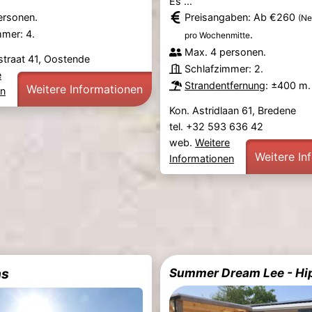
Es ...
ersonen.
Preisangaben: Ab €260
(Ne
mmer: 4.
.
pro Wochenmitte
Max. 4 personen.
straat 41, Oostende
Schlafzimmer: 2.
e
Strandentfernung
: ±400 m.
Weitere Informationen
en
Kon. Astridlaan 61, Bredene
tel. +32 593 636 42
web.
Weitere
Weitere In
Informationen
ns
Summer Dream Lee - H