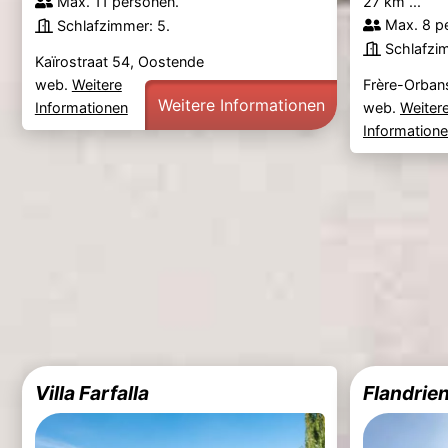
Max. 11 personen.
27 km ...
Max. 8 p
Schlafzimmer: 5.
Schlafzi
Kaïrostraat 54, Oostende
web.
Weitere
Frère-Orban
Weitere Informationen
Informationen
web.
Weiter
Information
Villa Farfalla
Flandrie