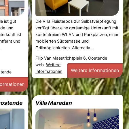
e ist gut
Die Villa Fluisterbos zur Selbstverpflegung
nde und
verfügt über eine geräumige Unterkunft mit
terkunft ist
kostenfreiem WLAN und Parkplätzen, einer
ntfernt und
möblierten Südterrasse und
..
Grillmöglichkeiten. Alternativ ...
Filip Van Maestrichtplein 6, Oostende
web.
Weitere
Weitere Informationen
Informationen
stende
formationen
Oostende
Villa Maredan