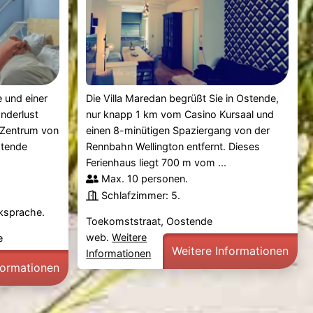
 und einer
Die Villa Maredan begrüßt Sie in Ostende,
anderlust
nur knapp 1 km vom Casino Kursaal und
 Zentrum von
einen 8-minütigen Spaziergang von der
stende
Rennbahn Wellington entfernt. Dieses
Ferienhaus liegt 700 m vom ...
Max. 10 personen.
Schlafzimmer: 5.
cksprache.
Toekomststraat, Oostende
web.
Weitere
e
Weitere Informationen
Informationen
formationen