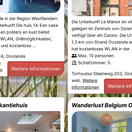
de in der Region Westflandern
Die Unterkunft Le Manoir en vill
erkunft Die huis 14-Een oase
gelegen im Zentrum von Oste
sen polders en kust bietet
verfügt über ein Casino. Die Un
WLAN, Grillmöglichkeiten,
1,3 km von Strand Oostende e
 und kostenlose ...
hat kostenloses WLAN in der .
Max. 10 personen.
 14, Oostende
Schlafzimmer: 5.
e
Weitere Informationen
en
Torhoutse Steenweg 203, Oo
web.
Weitere
Weitere In
Informationen
kantiehuis
Wanderlust Belgium 