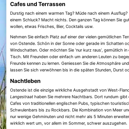
Cafes und Terrassen
Durstig nach einem warmen Tag? Müde nach einem Ausflug? O
einem Schluck? Macht nichts. Den ganzen Tag können Sie gut
wollen, etwas Frisches, Bier, Cocktails usw.
Nehmen Sie einfach Platz auf einer der vielen gemütlichen Ter
von Ostende. Schön in der Sonne oder gerade im Schatten o
Windschatten. Oder möchten Sie ‘nur kurz raus’, gemütlich in 
Tisch. Mit Freunden oder einfach um anderen Leuten zu beg
Freunde kennen zu lernen. Geniessen Sie die Atmosphäre und
lassen Sie sich verwöhnen bis in die späten Stunden, Durst od
Nachtleben
Ostende ist die einzige wirkliche Ausgehstadt von West-Fland
Langestraat
haben Sie mehrere Nachtbars. Dort rundum gibt
Cafes von traditionellen englischen Pubs, typischen touristisc
Schwulenbars bis zu Rockbars. Die Kombination von Meer und
nur wenige Gehminuten und nicht mehr als 5 Minuten erweiter
wirklich wert um, vor allem im Sommer, schwer auszugehen.