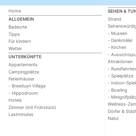
Home
SEHEN & TU
Strand
ALLGEMEIN
Sehenswürdig
Badeorte
- Museen
Tipps
- Denkmäler
Für kindern
- Kirchen
Wetter
- Aussichtsp
UNTERKÜNFTE
Attraktionen
Appartements
- Rundfahrten
Campingplätze
- Spielplätze
Ferienhäuser
- Indoor-Spie
- Breeduyn Village
- Bowling
- Hippodroom
- Minigolfplät
Hotels
Wellness-Zen
Zimmer (mit Frühstück)
Dörfer & Städ
Lastminutes
Natur