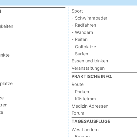
Sport
N
- Schwimmbader
- Radfahren
keiten
- Wandern
- Reiten
- Golfplatze
- Surfen
unkte
Essen und trinken
Veranstaltungen
PRAKTISCHE INFO.
lplätze
Route
- Parken
ze
- Küstetram
tren
Medizin Adressen
te
Forum
TAGESAUSFLÜGE
Westflandern
- Brügge