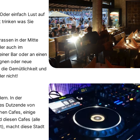
der einfach Lust auf
 trinken was Sie
rassen in der Mitte
der auch im
einer Bar oder an einen
egnen oder neue
 die Gemütlichkeit und
er nicht!
ern. In der
 es Dutzende von
hen Cafes, einige
 diesen Cafes (alle
t), macht diese Stadt