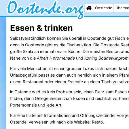
Oostende
Überna
Essen & trinken
Selbstverständlich können Sie überall in
Oostende
gut Fisch e
denn in Oostende gibt es die Fischauktion. Die Oostende Rest
große Skala an internationaler Küche. Die meisten Restauratns
Nähe von die
Albert I-promenade
und
Koning Boudewijnpro
Für viele Menschen ist es ein grosser Luxus nicht selber ko
Urlaubsgefühl passt es dann auch herrlich sich in einem Pf
einem Restaurant oder einem Esscafe an einen Tisch zu setze
in Ostende wird es kein Problem sein, einen Platz zum Essen 
finden, denn Gelegenheiten zum Essen sind reichlich vorhande
Portemonnaie und jede Art.
Für eine Liste mit Informationen und Öffnungszeitender von j
Ostende, verweisen wir nach die Website:
Resto
.