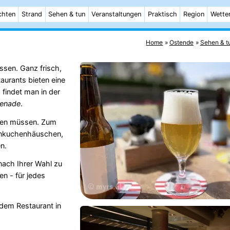
chten
Strand
Sehen & tun
Veranstaltungen
Praktisch
Region
Wette
Home
Ostende
Sehen & t
ssen. Ganz frisch,
aurants bieten eine
 findet man in der
menade
.
chen müssen. Zum
annkuchenhäuschen,
n.
nach Ihrer Wahl zu
n - für jedes
edem Restaurant in