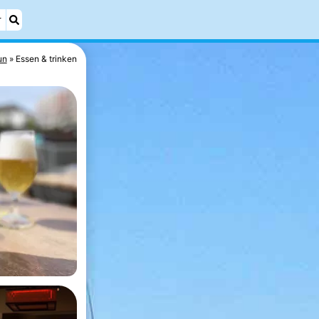
r
un
Essen & trinken