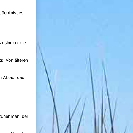
edächtnisses
tzusingen, die
s. Von älteren
n Ablauf des
lzunehmen, bei