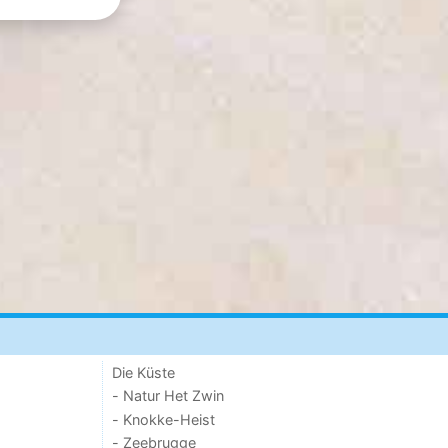
Die Küste
- Natur Het Zwin
- Knokke-Heist
- Zeebrugge