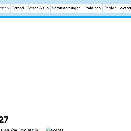
chten
Strand
Sehen & tun
Veranstaltungen
Praktisch
Region
Wette
027
us-en-Paulusplatz
in