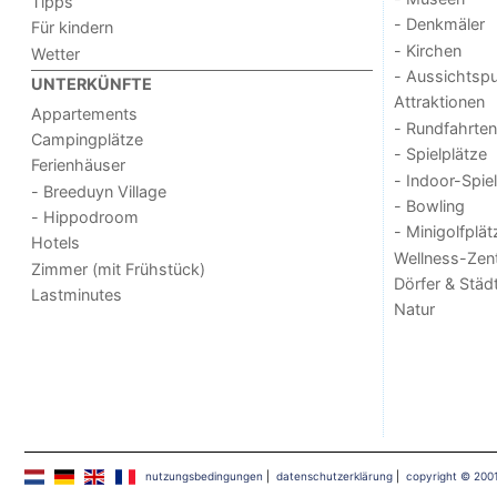
Tipps
- Denkmäler
Für kindern
- Kirchen
Wetter
- Aussichtsp
UNTERKÜNFTE
Attraktionen
Appartements
- Rundfahrten
Campingplätze
- Spielplätze
Ferienhäuser
- Indoor-Spie
- Breeduyn Village
- Bowling
- Hippodroom
- Minigolfplät
Hotels
Wellness-Zen
Zimmer (mit Frühstück)
Dörfer & Städ
Lastminutes
Natur
nutzungsbedingungen
|
datenschutzerklärung
|
copyright © 200