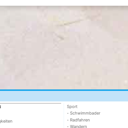
Sport
N
- Schwimmbader
- Radfahren
keiten
- Wandern