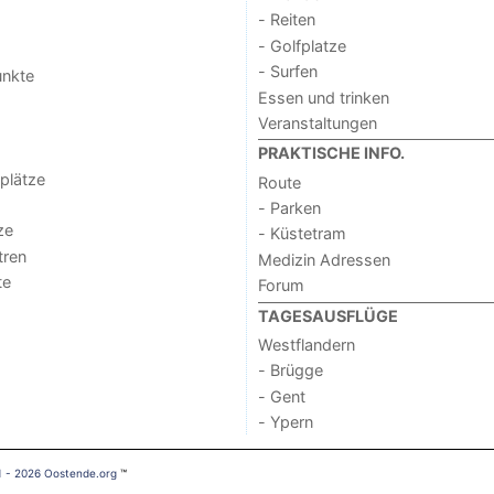
- Reiten
- Golfplatze
- Surfen
unkte
Essen und trinken
Veranstaltungen
PRAKTISCHE INFO.
lplätze
Route
- Parken
ze
- Küstetram
tren
Medizin Adressen
te
Forum
TAGESAUSFLÜGE
Westflandern
- Brügge
- Gent
- Ypern
1 - 2026 Oostende.org
™