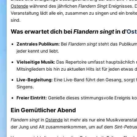
Ostende
während des jährlichen
Flandern Singt
Ereignisses. 
Veranstaltung lädt alle ein, zusammen zu singen und ein breit
sind.
Was erwartet dich bei
Flandern singt
in d'
Ost
Zentrales Publikum:
Bei
Flandern singt
steht das Publikum 
jeder kennt und liebt.
Vielseitige Musik:
Das Repertoire umfasst hauptsächlich ni
Mitsingliedern bis hin zu aktuellen Hits ist für jeden etwas 
Live-Begleitung:
Eine Live-Band führt den Gesang, sorgt 
Singens.
Freier Eintritt:
Genieße dieses stimmungsvolle Ereignis kos
Ein Gemütlicher Abend
Flandern singt
in
Ostende
ist mehr als nur eine Musikveransta
der Jung und Alt zusammenkommen, um auf dem
Sint-Petru