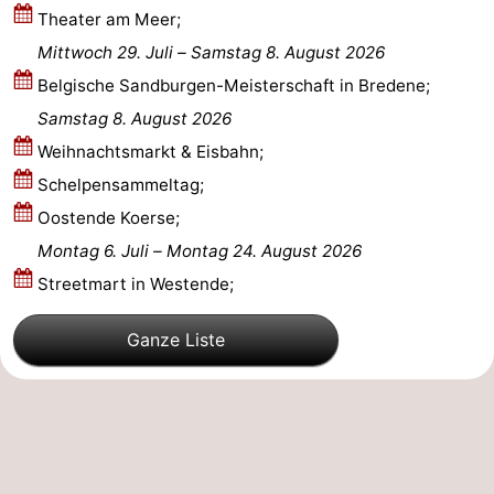
Theater am Meer;
Oostduinkerke
-
Mittwoch 29. Juli
–
Samstag 8. August 2026
Belgische Sandburgen-Meisterschaft in Bredene;
Koksijde
-
Samstag 8. August 2026
De
-
Weihnachtsmarkt & Eisbahn;
Schelpensammeltag;
Panne
Natur
Wetter
Oostende Koerse;
Westhoek
Kontakt
Montag 6. Juli
–
Montag 24. August 2026
Streetmart in Westende;
Ganze Liste