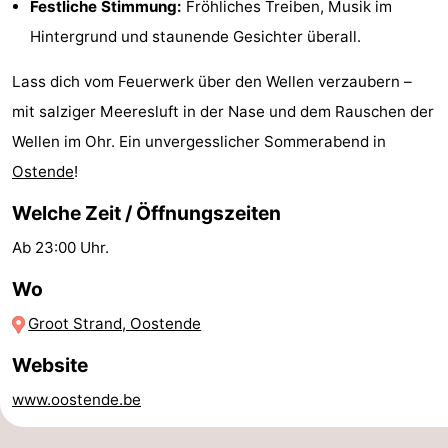
Festliche Stimmung:
Fröhliches Treiben, Musik im
Schwimmbader
-
Hintergrund und staunende Gesichter überall.
Radfahren
-
Lass dich vom Feuerwerk über den Wellen verzaubern –
mit salziger Meeresluft in der Nase und dem Rauschen der
Wandern
-
Wellen im Ohr. Ein unvergesslicher Sommerabend in
Reiten
-
Ostende
!
Golfplatze
-
Welche Zeit / Öffnungszeiten
Ab 23:00 Uhr.
Surfen
Essen
Wo
und
Veranstaltungen
Groot Strand, Oostende
trinken
Praktisch
Website
Forum
www.oostende.be
Route