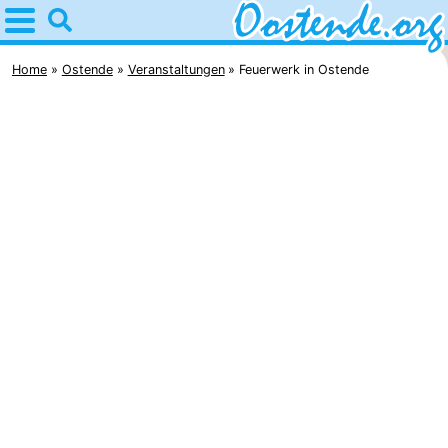
Home
Oostende
Home
Ostende
Veranstaltungen
Feuerwerk in Ostende
Tipps
Für
kindern
Übernachten
Appartements
Campingplätze
Ferienhäuser
-
Breeduyn
-