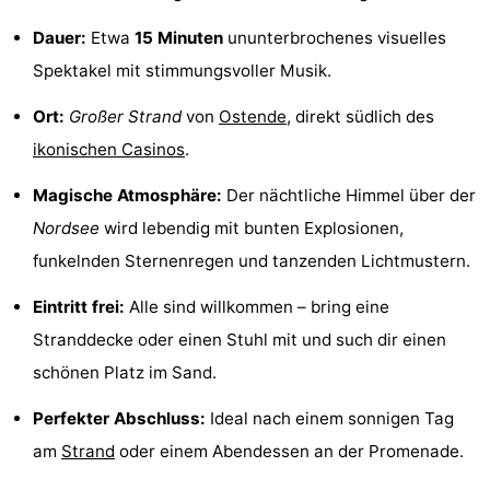
-
Dauer:
Etwa
15 Minuten
ununterbrochenes visuelles
Spektakel mit stimmungsvoller Musik.
Rundfahrten
-
Ort:
Großer Strand
von
Ostende
, direkt südlich des
Spielplätze
-
ikonischen Casinos
.
Indoor-
-
Magische Atmosphäre:
Der nächtliche Himmel über der
Spielplätze
Bowling
-
Nordsee
wird lebendig mit bunten Explosionen,
funkelnden Sternenregen und tanzenden Lichtmustern.
Minigolfplätze
Wellness-
Eintritt frei:
Alle sind willkommen – bring eine
Zentren
Dörfer
Stranddecke oder einen Stuhl mit und such dir einen
schönen Platz im Sand.
&
Natur
Perfekter Abschluss:
Ideal nach einem sonnigen Tag
Städte
Sport
am
Strand
oder einem Abendessen an der Promenade.
-