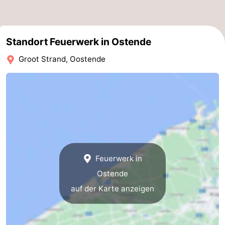
-
Parken
-
Standort Feuerwerk in Ostende
Groot Strand, Oostende
Küstetram
Medizin
Adressen
Region
Westflandern
-
Brügge
-
Feuerwerk in
Ostende
Gent
-
auf der Karte anzeigen
Ypern
Die
Küste
-