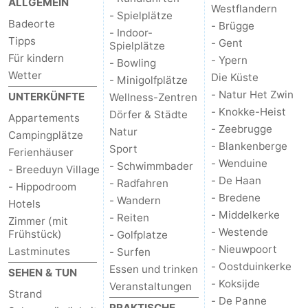
ALLGEMEIN
Westflandern
- Spielplätze
Badeorte
- Brügge
- Indoor-
Tipps
- Gent
Spielplätze
Für kindern
- Ypern
- Bowling
Wetter
Die Küste
- Minigolfplätze
- Natur Het Zwin
UNTERKÜNFTE
Wellness-Zentren
- Knokke-Heist
Dörfer & Städte
Appartements
- Zeebrugge
Natur
Campingplätze
- Blankenberge
Sport
Ferienhäuser
- Wenduine
- Schwimmbader
- Breeduyn Village
- De Haan
- Radfahren
- Hippodroom
- Bredene
- Wandern
Hotels
- Middelkerke
- Reiten
Zimmer (mit
- Westende
Frühstück)
- Golfplatze
- Nieuwpoort
Lastminutes
- Surfen
- Oostduinkerke
Essen und trinken
SEHEN & TUN
- Koksijde
Veranstaltungen
Strand
- De Panne
PRAKTISCHE