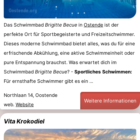
-
Parken
-
Das Schwimmbad
Brigitte Becue
in
Ostende
ist der
perfekte Ort für Sportbegeisterte und Freizeitschwimmer.
Küstetram
Medizin
Dieses moderne Schwimmbad bietet alles, was du für eine
Adressen
Region
erfrischende Abkühlung, eine aktive Schwimmeinheit oder
pure Entspannung brauchst. Was erwartet dich im
Westflandern
Schwimmbad
Brigitte Becue
? -
Sportliches Schwimmen:
-
Für ernsthafte Schwimmer gibt es ein ...
Brügge
-
Northlaan 14, Oostende
Weitere Informationen
web.
Website
Gent
-
Vita Krokodiel
Ypern
Die
Küste
-