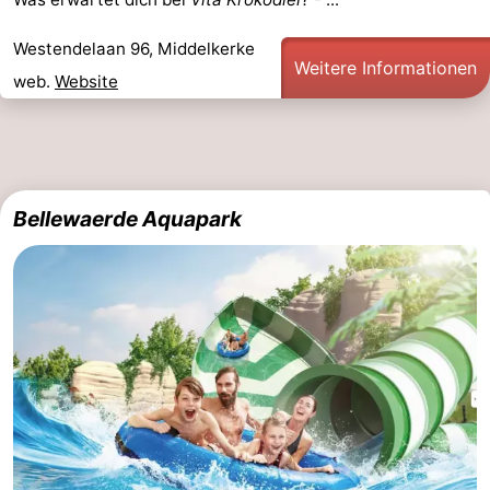
Oostduinkerke
-
Westendelaan 96, Middelkerke
Weitere Informationen
web.
Website
Koksijde
-
De
-
Panne
Natur
Wetter
Bellewaerde Aquapark
Westhoek
Kontakt