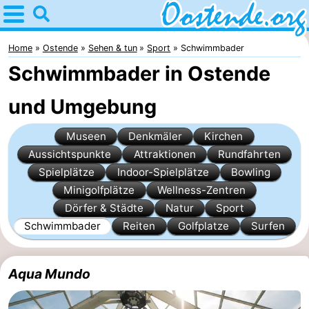
Home
Oostende
Home
Ostende
Sehen & tun
Sport
Schwimmbader
Schwimmbader in Ostende
Tipps
und Umgebung
Für
Museen
Denkmäler
Kirchen
kindern
Übernachten
Aussichtspunkte
Attraktionen
Rundfahrten
Appartements
Spielplätze
Indoor-Spielplätze
Bowling
Minigolfplätze
Wellness-Zentren
Campingplätze
Dörfer & Städte
Natur
Sport
Schwimmbader
Reiten
Golfplatze
Surfen
Ferienhäuser
-
Aqua Mundo
Breeduyn
-