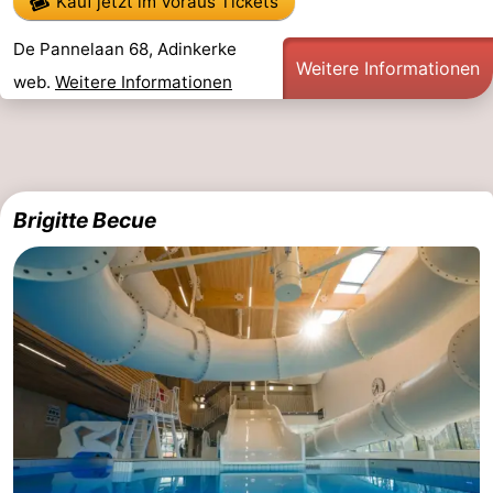
Kauf jetzt im Voraus Tickets
Schwimmbader
-
De Pannelaan 68, Adinkerke
Weitere Informationen
Radfahren
-
web.
Weitere Informationen
Wandern
-
Reiten
-
Brigitte Becue
Golfplatze
-
Surfen
Essen
und
Veranstaltungen
trinken
Praktisch
Forum
Route