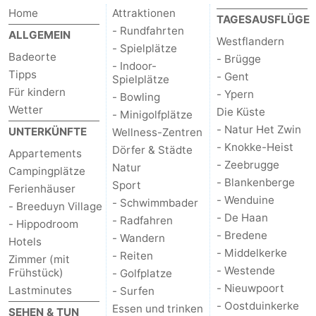
Home
Attraktionen
TAGESAUSFLÜGE
- Rundfahrten
ALLGEMEIN
Westflandern
- Spielplätze
Badeorte
- Brügge
- Indoor-
Tipps
- Gent
Spielplätze
Für kindern
- Ypern
- Bowling
Wetter
Die Küste
- Minigolfplätze
- Natur Het Zwin
UNTERKÜNFTE
Wellness-Zentren
- Knokke-Heist
Dörfer & Städte
Appartements
- Zeebrugge
Natur
Campingplätze
- Blankenberge
Sport
Ferienhäuser
- Wenduine
- Schwimmbader
- Breeduyn Village
- De Haan
- Radfahren
- Hippodroom
- Bredene
- Wandern
Hotels
- Middelkerke
- Reiten
Zimmer (mit
- Westende
Frühstück)
- Golfplatze
- Nieuwpoort
Lastminutes
- Surfen
- Oostduinkerke
Essen und trinken
SEHEN & TUN