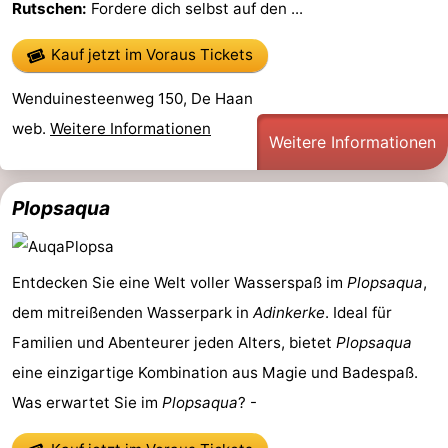
Rutschen:
Fordere dich selbst auf den ...
-
Kauf jetzt im Voraus Tickets
Rundfahrten
-
Wenduinesteenweg 150, De Haan
Spielplätze
-
web.
Weitere Informationen
Weitere Informationen
Indoor-
-
Plopsaqua
Spielplätze
Bowling
-
Minigolfplätze
Wellness-
Entdecken Sie eine Welt voller Wasserspaß im
Plopsaqua
,
Zentren
Dörfer
dem mitreißenden Wasserpark in
Adinkerke
. Ideal für
&
Natur
Familien und Abenteurer jeden Alters, bietet
Plopsaqua
eine einzigartige Kombination aus Magie und Badespaß.
Städte
Sport
Was erwartet Sie im
Plopsaqua
? -
-