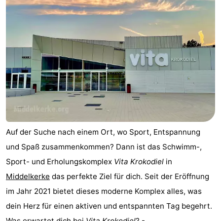
Natur
-
Het
Knokke-
-
Zwin
Heist
Zeebrugge
-
Blankenberge
-
Wenduine
-
De
-
Auf der Suche nach einem Ort, wo Sport, Entspannung
und Spaß zusammenkommen? Dann ist das Schwimm-,
Haan
Bredene
-
Sport- und Erholungskomplex
Vita Krokodiel
in
Middelkerke
-
Middelkerke
das perfekte Ziel für dich. Seit der Eröffnung
im Jahr 2021 bietet dieses moderne Komplex alles, was
Westende
-
dein Herz für einen aktiven und entspannten Tag begehrt.
Nieuwpoort
-
Was erwartet dich bei
Vita Krokodiel
? - ...