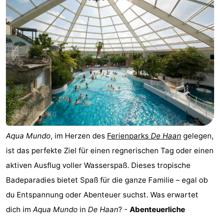
Village
Hippodroom
Hotels
Zimmer
(mit
Lastminutes
Frühstück)
Strand
Sehen
&
-
Aqua Mundo
, im Herzen des
Ferienparks
De Haan
gelegen,
tun
Museen
-
ist das perfekte Ziel für einen regnerischen Tag oder einen
aktiven Ausflug voller Wasserspaß. Dieses tropische
Denkmäler
-
Badeparadies bietet Spaß für die ganze Familie – egal ob
Kirchen
-
du Entspannung oder Abenteuer suchst. Was erwartet
dich im
Aqua Mundo
in
De Haan
? -
Abenteuerliche
Aussichtspunkte
Attraktionen