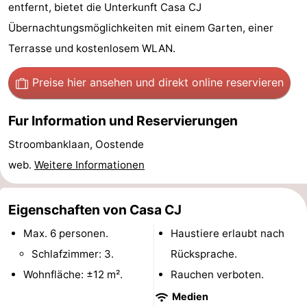
entfernt, bietet die Unterkunft Casa CJ
Village
Hippodroom
Hotels
Übernachtungsmöglichkeiten mit einem Garten, einer
Zimmer
Terrasse und kostenlosem WLAN.
(mit
Lastminutes
Preise hier ansehen
und direkt online reservieren
Frühstück)
Strand
Fur Information und Reservierungen
Sehen
Stroombanklaan, Oostende
web.
Weitere Informationen
&
-
tun
Museen
-
Eigenschaften von Casa CJ
Denkmäler
-
Max. 6 personen.
Haustiere erlaubt nach
Schlafzimmer: 3.
Rücksprache.
Kirchen
-
Wohnfläche: ±12 m².
Rauchen verboten.
Aussichtspunkte
Attraktionen
Medien