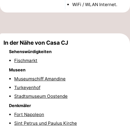
WiFi / WLAN Internet.
-
Rundfahrten
-
Spielplätze
-
In der Nähe von Casa CJ
Indoor-
-
Sehenswürdigkeiten
Spielplätze
Bowling
-
Fischmarkt
Museen
Minigolfplätze
Wellness-
Museumschiff Amandine
Zentren
Dörfer
Turkeyenhof
Stadtsmuseum Oostende
&
Natur
Denkmäler
Städte
Sport
Fort Napoleon
Sint Petrus und Paulus Kirche
-