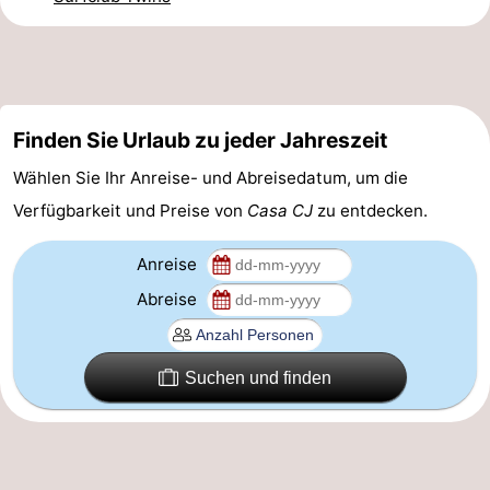
-
Parken
-
Küstetram
Medizin
Finden Sie Urlaub zu jeder Jahreszeit
Wählen Sie Ihr Anreise- und Abreisedatum, um die
Adressen
Region
Verfügbarkeit und Preise von
Casa CJ
zu entdecken.
Westflandern
Anreise
-
Abreise
Brügge
-
Gent
-
Suchen und finden
Ypern
Die
Küste
-