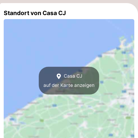
Natur
-
Standort von Casa CJ
Het
Knokke-
-
Zwin
Heist
Zeebrugge
-
Blankenberge
-
Wenduine
-
Casa CJ
De
-
auf der Karte anzeigen
Haan
Bredene
-
Middelkerke
-
Westende
-
Nieuwpoort
-