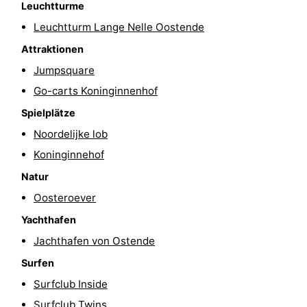
Leuchtturme
Schwimmbader
-
Leuchtturm Lange Nelle Oostende
Attraktionen
Radfahren
-
Jumpsquare
Wandern
-
Go-carts Koninginnenhof
Reiten
-
Spielplätze
Noordelijke lob
Golfplatze
-
Koninginnehof
Surfen
Essen
Natur
Oosteroever
und
Veranstaltungen
Yachthafen
trinken
Praktisch
Jachthafen von Ostende
Surfen
Forum
Surfclub Inside
Route
Surfclub Twins