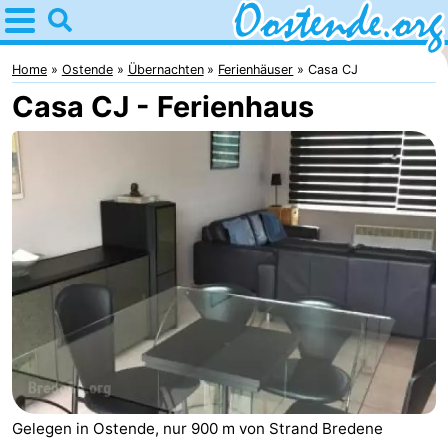
Home
Oostende
Home
Ostende
Übernachten
Ferienhäuser
Casa CJ
Casa CJ - Ferienhaus
Tipps
Für
kindern
Übernachten
Appartements
Campingplätze
Ferienhäuser
-
Breeduyn
-
Gelegen in Ostende, nur 900 m von Strand Bredene