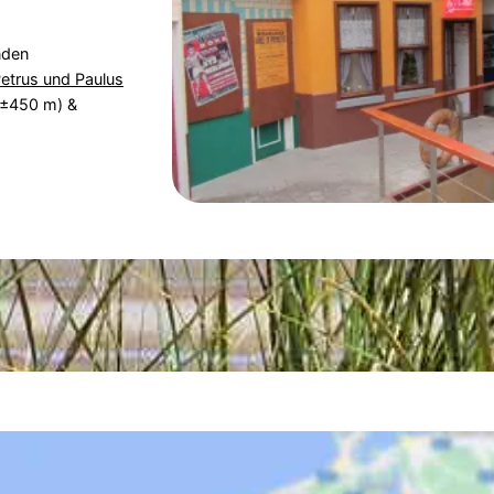
nden
Petrus und Paulus
±450 m) &