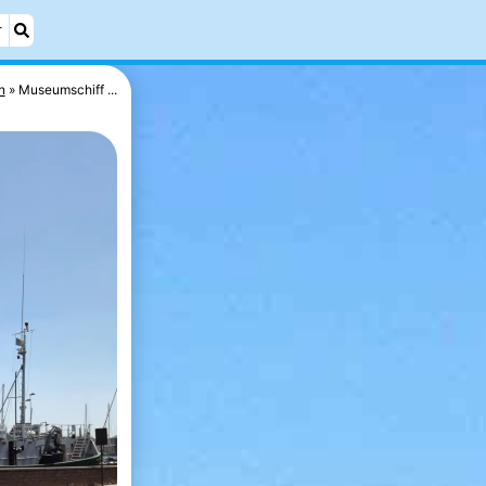
r
n
Museumschiff ...