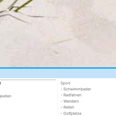
Sport
N
- Schwimmbader
- Radfahren
keiten
- Wandern
- Reiten
- Golfplatze