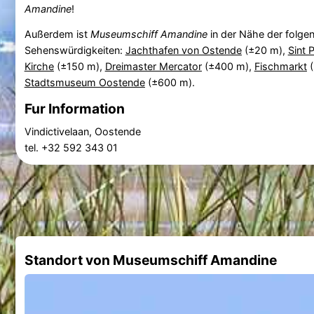
Amandine
!
Außerdem ist
Museumschiff Amandine
in der Nähe der folge
Sehenswürdigkeiten:
Jachthafen von Ostende
(±20 m),
Sint 
Kirche
(±150 m),
Dreimaster Mercator
(±400 m),
Fischmarkt
(
Stadtsmuseum Oostende
(±600 m).
Fur Information
Vindictivelaan, Oostende
tel. +32 592 343 01
Standort von Museumschiff Amandine