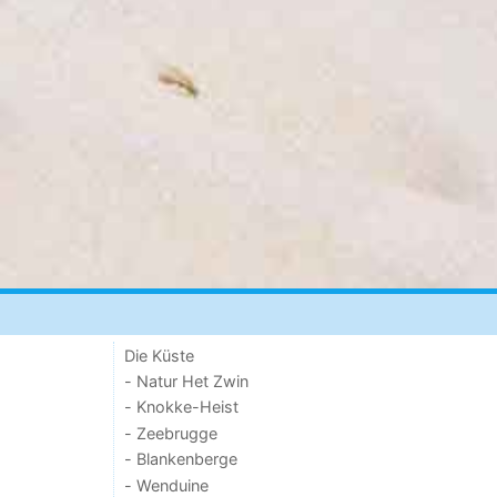
Die Küste
- Natur Het Zwin
- Knokke-Heist
- Zeebrugge
- Blankenberge
- Wenduine