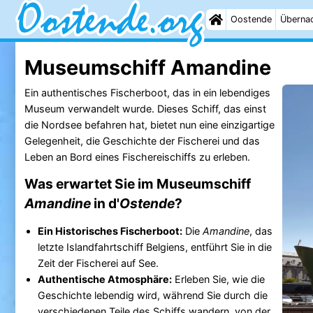
Oostende
Überna
Museumschiff Amandine
Ein authentisches Fischerboot, das in ein lebendiges
Museum verwandelt wurde. Dieses Schiff, das einst
die Nordsee befahren hat, bietet nun eine einzigartige
Gelegenheit, die Geschichte der Fischerei und das
Leben an Bord eines Fischereischiffs zu erleben.
Was erwartet Sie im Museumschiff
Amandine
in d'
Ostende
?
Ein Historisches Fischerboot:
Die
Amandine
, das
letzte Islandfahrtschiff Belgiens, entführt Sie in die
Zeit der Fischerei auf See.
Authentische Atmosphäre:
Erleben Sie, wie die
Geschichte lebendig wird, während Sie durch die
verschiedenen Teile des Schiffs wandern, von der