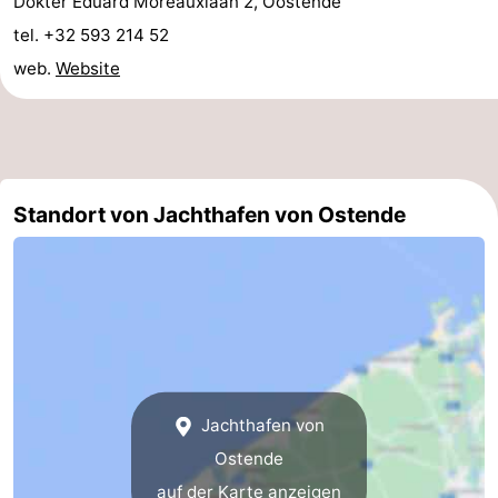
Dokter Eduard Moreauxlaan 2, Oostende
-
tel. +32 593 214 52
web.
Website
Parken
-
Küstetram
Medizin
Adressen
Region
Standort von Jachthafen von Ostende
Westflandern
-
Brügge
-
Gent
-
Jachthafen von
Ypern
Die
Ostende
Küste
-
auf der Karte anzeigen