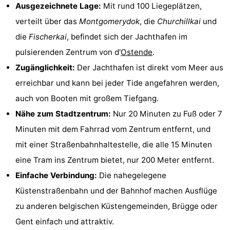
Ausgezeichnete Lage:
Mit rund 100 Liegeplätzen,
-
verteilt über das
Montgomerydok
, die
Churchillkai
und
Rundfahrten
-
die
Fischerkai
, befindet sich der Jachthafen im
pulsierenden Zentrum von d'
Ostende
.
Spielplätze
-
Zugänglichkeit:
Der Jachthafen ist direkt vom Meer aus
Indoor-
-
erreichbar und kann bei jeder Tide angefahren werden,
auch von Booten mit großem Tiefgang.
Spielplätze
Bowling
-
Nähe zum Stadtzentrum:
Nur 20 Minuten zu Fuß oder 7
Minigolfplätze
Wellness-
Minuten mit dem Fahrrad vom Zentrum entfernt, und
mit einer Straßenbahnhaltestelle, die alle 15 Minuten
Zentren
Dörfer
eine Tram ins Zentrum bietet, nur 200 Meter entfernt.
&
Natur
Einfache Verbindung:
Die nahegelegene
Küstenstraßenbahn und der Bahnhof machen Ausflüge
Städte
Sport
zu anderen belgischen Küstengemeinden, Brügge oder
-
Gent einfach und attraktiv.