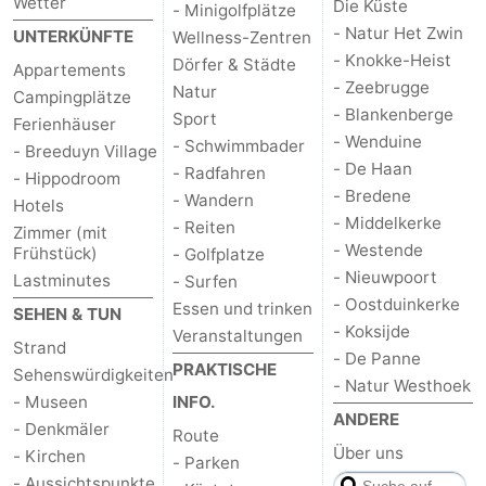
Wetter
Die Küste
- Minigolfplätze
- Natur Het Zwin
UNTERKÜNFTE
Wellness-Zentren
- Knokke-Heist
Dörfer & Städte
Appartements
- Zeebrugge
Natur
Campingplätze
- Blankenberge
Sport
Ferienhäuser
- Wenduine
- Schwimmbader
- Breeduyn Village
- De Haan
- Radfahren
- Hippodroom
- Bredene
- Wandern
Hotels
- Middelkerke
- Reiten
Zimmer (mit
- Westende
Frühstück)
- Golfplatze
- Nieuwpoort
Lastminutes
- Surfen
- Oostduinkerke
Essen und trinken
SEHEN & TUN
- Koksijde
Veranstaltungen
Strand
- De Panne
PRAKTISCHE
Sehenswürdigkeiten
- Natur Westhoek
- Museen
INFO.
ANDERE
- Denkmäler
Route
Über uns
- Kirchen
- Parken
- Aussichtspunkte