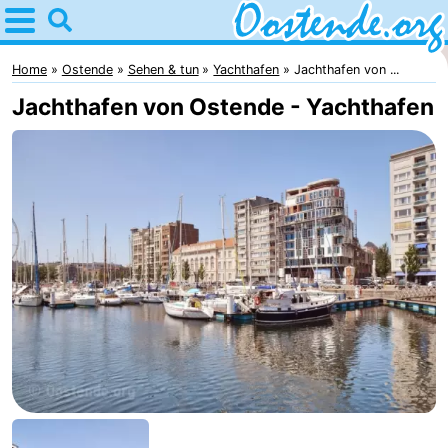
Home
Oostende
Home
Ostende
Sehen & tun
Yachthafen
Jachthafen von ...
Jachthafen von Ostende - Yachthafen
Tipps
Für
kindern
Übernachten
Appartements
Campingplätze
Ferienhäuser
-
Breeduyn
-