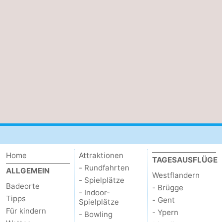
Oostduinkerke
-
Koksijde
-
De
-
Panne
Natur
Wetter
Westhoek
Kontakt
Home
Attraktionen
TAGESAUSFLÜGE
- Rundfahrten
ALLGEMEIN
Westflandern
- Spielplätze
Badeorte
- Brügge
- Indoor-
Tipps
- Gent
Spielplätze
Für kindern
- Ypern
- Bowling