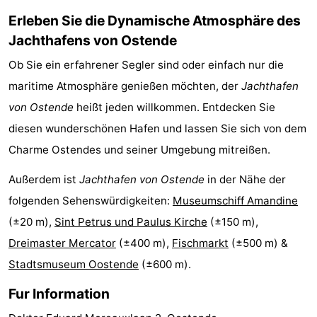
Erleben Sie die Dynamische Atmosphäre des
Schwimmbader
-
Jachthafens von Ostende
Radfahren
-
Ob Sie ein erfahrener Segler sind oder einfach nur die
Wandern
-
maritime Atmosphäre genießen möchten, der
Jachthafen
von Ostende
heißt jeden willkommen. Entdecken Sie
Reiten
-
diesen wunderschönen Hafen und lassen Sie sich von dem
Golfplatze
-
Charme Ostendes und seiner Umgebung mitreißen.
Außerdem ist
Jachthafen von Ostende
in der Nähe der
Surfen
Essen
folgenden Sehenswürdigkeiten:
Museumschiff Amandine
und
Veranstaltungen
(±20 m),
Sint Petrus und Paulus Kirche
(±150 m),
Dreimaster Mercator
(±400 m),
Fischmarkt
(±500 m) &
trinken
Praktisch
Stadtsmuseum Oostende
(±600 m).
Forum
Fur Information
Route