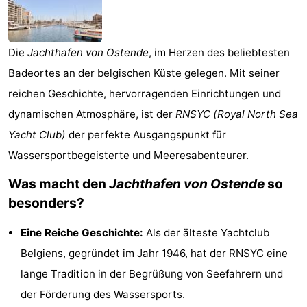
Village
Hippodroom
Hotels
Zimmer
Die
Jachthafen von Ostende
, im Herzen des beliebtesten
Badeortes an der belgischen Küste gelegen. Mit seiner
(mit
Lastminutes
reichen Geschichte, hervorragenden Einrichtungen und
Frühstück)
Strand
dynamischen Atmosphäre, ist der
RNSYC (Royal North Sea
Yacht Club)
der perfekte Ausgangspunkt für
Sehen
Wassersportbegeisterte und Meeresabenteurer.
&
-
Was macht den
Jachthafen von Ostende
so
besonders?
tun
Museen
-
Denkmäler
-
Eine Reiche Geschichte:
Als der älteste Yachtclub
Belgiens, gegründet im Jahr 1946, hat der RNSYC eine
Kirchen
-
lange Tradition in der Begrüßung von Seefahrern und
Aussichtspunkte
Attraktionen
der Förderung des Wassersports.