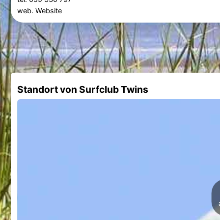
web.
Website
Standort von Surfclub Twins