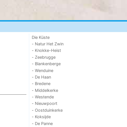
Die Küste
- Natur Het Zwin
- Knokke-Heist
- Zeebrugge
- Blankenberge
- Wenduine
- De Haan
- Bredene
- Middelkerke
- Westende
- Nieuwpoort
- Oostduinkerke
- Koksijde
- De Panne