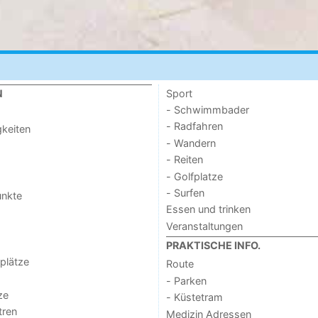
Sport
N
- Schwimmbader
- Radfahren
keiten
- Wandern
- Reiten
- Golfplatze
- Surfen
unkte
Essen und trinken
Veranstaltungen
PRAKTISCHE INFO.
lplätze
Route
- Parken
ze
- Küstetram
tren
Medizin Adressen