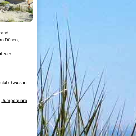
rand.
on Dünen,
nteuer
fclub
Twins
in
,
Jumpsquare