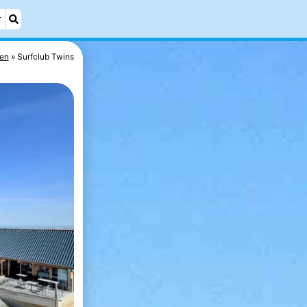
r
fen
Surfclub Twins