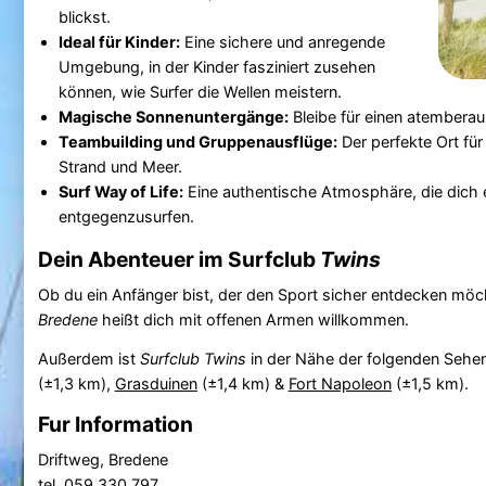
blickst.
Ideal für Kinder:
Eine sichere und anregende
Umgebung, in der Kinder fasziniert zusehen
können, wie Surfer die Wellen meistern.
Magische Sonnenuntergänge:
Bleibe für einen atembera
Teambuilding und Gruppenausflüge:
Der perfekte Ort fü
Strand und Meer.
Surf Way of Life:
Eine authentische Atmosphäre, die dich 
entgegenzusurfen.
Dein Abenteuer im Surfclub
Twins
Ob du ein Anfänger bist, der den Sport sicher entdecken möch
Bredene
heißt dich mit offenen Armen willkommen.
Außerdem ist
Surfclub Twins
in der Nähe der folgenden Sehe
(±1,3 km),
Grasduinen
(±1,4 km) &
Fort Napoleon
(±1,5 km).
Fur Information
Driftweg, Bredene
tel. 059 330 797