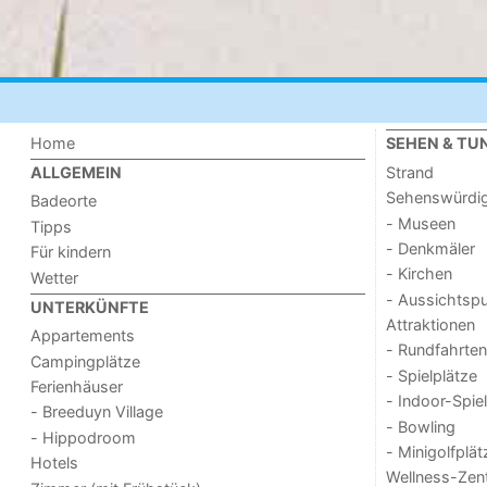
Home
SEHEN & TU
Strand
ALLGEMEIN
Sehenswürdig
Badeorte
- Museen
Tipps
- Denkmäler
Für kindern
- Kirchen
Wetter
- Aussichtsp
UNTERKÜNFTE
Attraktionen
Appartements
- Rundfahrten
Campingplätze
- Spielplätze
Ferienhäuser
- Indoor-Spie
- Breeduyn Village
- Bowling
- Hippodroom
- Minigolfplät
Hotels
Wellness-Zen