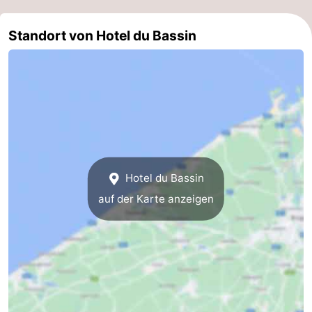
Natur
-
Standort von Hotel du Bassin
Het
Knokke-
-
Zwin
Heist
Zeebrugge
-
Blankenberge
-
Wenduine
-
Hotel du Bassin
De
-
auf der Karte anzeigen
Haan
Bredene
-
Middelkerke
-
Westende
-
Nieuwpoort
-