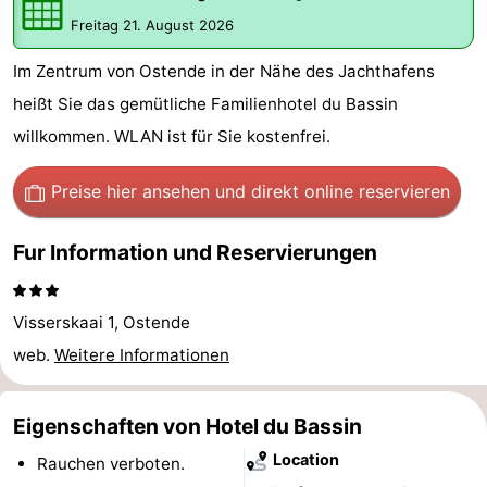
Village
Hippodroom
Hotels
Freitag 21. August 2026
Im Zentrum von Ostende in der Nähe des Jachthafens
Zimmer
heißt Sie das gemütliche Familienhotel du Bassin
(mit
Lastminutes
willkommen. WLAN ist für Sie kostenfrei.
Frühstück)
Strand
Preise hier ansehen
und direkt online reservieren
Sehen
Fur Information und Reservierungen
&
-
tun
Museen
-
Visserskaai 1, Ostende
web.
Weitere Informationen
Denkmäler
-
Kirchen
-
Eigenschaften von Hotel du Bassin
Location
Rauchen verboten.
Aussichtspunkte
Attraktionen