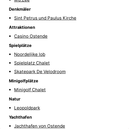
Schwimmbader
-
Denkmäler
Sint Petrus und Paulus Kirche
Radfahren
-
Attraktionen
Wandern
-
Casino Ostende
Spielplätze
Reiten
-
Noordelijke lob
Golfplatze
-
Spielplatz Chalet
Skatepark De Velodroom
Surfen
Essen
Minigolfplätze
und
Veranstaltungen
Minigolf Chalet
trinken
Praktisch
Natur
Leopoldpark
Forum
Yachthafen
Route
Jachthafen von Ostende