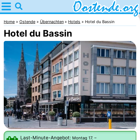
Home
Oostende
Home
Ostende
Übernachten
Hotels
Hotel du Bassin
Hotel du Bassin
Tipps
Für
kindern
Übernachten
Appartements
Campingplätze
Ferienhäuser
-
Breeduyn
-
Last-Minute-Angebot:
Montag 17.
–