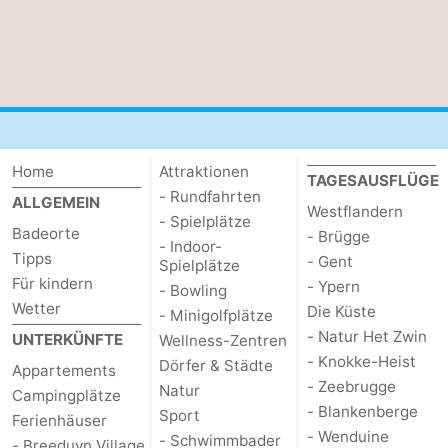
Home
Attraktionen
TAGESAUSFLÜGE
- Rundfahrten
ALLGEMEIN
Westflandern
- Spielplätze
Badeorte
- Brügge
- Indoor-
Tipps
- Gent
Spielplätze
Für kindern
- Ypern
- Bowling
Wetter
Die Küste
- Minigolfplätze
- Natur Het Zwin
UNTERKÜNFTE
Wellness-Zentren
- Knokke-Heist
Dörfer & Städte
Appartements
- Zeebrugge
Natur
Campingplätze
- Blankenberge
Sport
Ferienhäuser
- Wenduine
- Schwimmbader
- Breeduyn Village