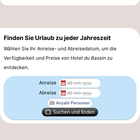
-
Parken
-
Finden Sie Urlaub zu jeder Jahreszeit
Küstetram
Medizin
Wählen Sie Ihr Anreise- und Abreisedatum, um die
Adressen
Region
Verfügbarkeit und Preise von
Hotel du Bassin
zu
Westflandern
entdecken.
-
Anreise
Abreise
Brügge
-
Gent
-
Suchen und finden
Ypern
Die
Küste
-