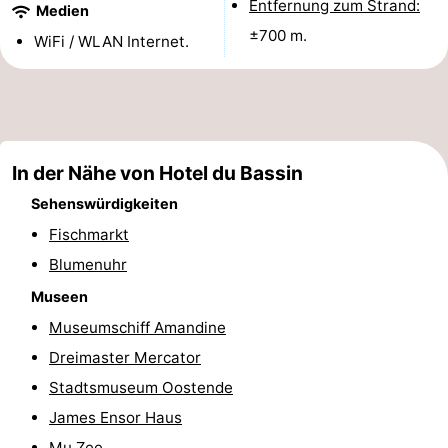
Entfernung zum Strand:
Medien
-
±700 m.
WiFi / WLAN Internet.
Rundfahrten
-
Spielplätze
-
Indoor-
-
In der Nähe von Hotel du Bassin
Sehenswürdigkeiten
Spielplätze
Bowling
-
Fischmarkt
Minigolfplätze
Wellness-
Blumenuhr
Zentren
Dörfer
Museen
Museumschiff Amandine
&
Natur
Dreimaster Mercator
Städte
Sport
Stadtsmuseum Oostende
James Ensor Haus
-
Mu.Zee