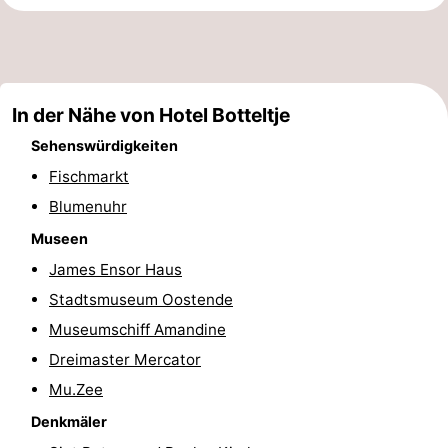
-
Rundfahrten
-
In der Nähe von Hotel Botteltje
Spielplätze
-
Sehenswürdigkeiten
Indoor-
-
Fischmarkt
Spielplätze
Bowling
-
Blumenuhr
Museen
Minigolfplätze
Wellness-
James Ensor Haus
Zentren
Dörfer
Stadtsmuseum Oostende
Museumschiff Amandine
&
Natur
Dreimaster Mercator
Städte
Sport
Mu.Zee
Denkmäler
-