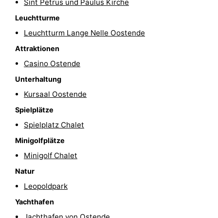
Sint Petrus und Paulus Kirche
Schwimmbader
-
Leuchtturme
Leuchtturm Lange Nelle Oostende
Radfahren
-
Attraktionen
Wandern
-
Casino Ostende
Reiten
-
Unterhaltung
Kursaal Oostende
Golfplatze
-
Spielplätze
Surfen
Essen
Spielplatz Chalet
Minigolfplätze
und
Veranstaltungen
Minigolf Chalet
trinken
Praktisch
Natur
Leopoldpark
Forum
Yachthafen
Route
Jachthafen von Ostende