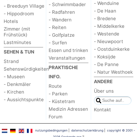
- Wenduine
- Schwimmbader
- Breeduyn Village
- De Haan
- Radfahren
- Hippodroom
- Bredene
- Wandern
Hotels
- Middelkerke
- Reiten
Zimmer (mit
- Westende
Frühstück)
- Golfplatze
- Nieuwpoort
Lastminutes
- Surfen
- Oostduinkerke
Essen und trinken
SEHEN & TUN
- Koksijde
Veranstaltungen
Strand
- De Panne
PRAKTISCHE
Sehenswürdigkeiten
- Natur Westhoek
- Museen
INFO.
ANDERE
- Denkmäler
Route
Über uns
- Kirchen
- Parken
- Aussichtspunkte
- Küstetram
Medizin Adressen
Kontakt
Forum
nutzungsbedingungen
|
datenschutzerklärung
|
copyright © 2001 -
2026 Oostende.org
™