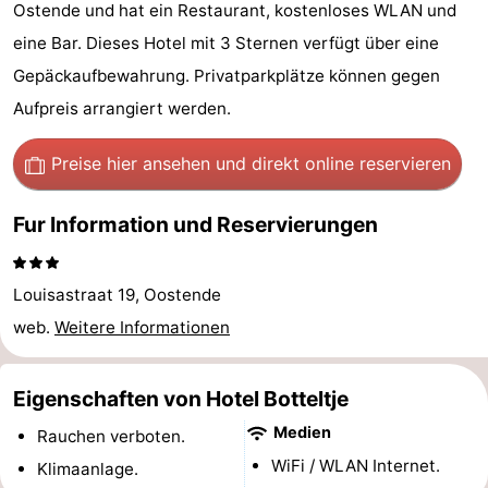
Ostende und hat ein Restaurant, kostenloses WLAN und
Village
Hippodroom
Hotels
eine Bar. Dieses Hotel mit 3 Sternen verfügt über eine
Zimmer
Gepäckaufbewahrung. Privatparkplätze können gegen
Aufpreis arrangiert werden.
(mit
Lastminutes
Preise hier ansehen
und direkt online reservieren
Frühstück)
Strand
Fur Information und Reservierungen
Sehen
&
-
Louisastraat 19, Oostende
tun
Museen
-
web.
Weitere Informationen
Denkmäler
-
Eigenschaften von Hotel Botteltje
Kirchen
-
Medien
Rauchen verboten.
WiFi / WLAN Internet.
Aussichtspunkte
Attraktionen
Klimaanlage.