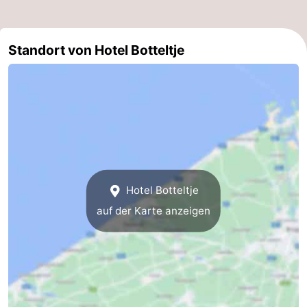
Natur
-
Standort von Hotel Botteltje
Het
Knokke-
-
Zwin
Heist
Zeebrugge
-
Blankenberge
-
Wenduine
-
De
-
Hotel Botteltje
Haan
Bredene
-
auf der Karte anzeigen
Middelkerke
-
Westende
-
Nieuwpoort
-