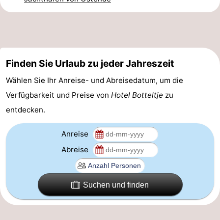
-
Parken
-
Küstetram
Medizin
Finden Sie Urlaub zu jeder Jahreszeit
Wählen Sie Ihr Anreise- und Abreisedatum, um die
Adressen
Region
Verfügbarkeit und Preise von
Hotel Botteltje
zu
Westflandern
entdecken.
-
Anreise
Brügge
-
Abreise
Gent
-
Suchen und finden
Ypern
Die
Küste
-