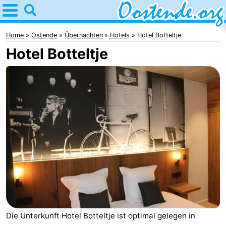
Home
Oostende
Home
Ostende
Übernachten
Hotels
Hotel Botteltje
Hotel Botteltje
Tipps
Für
kindern
Übernachten
Appartements
Campingplätze
Ferienhäuser
-
Breeduyn
-
Die Unterkunft Hotel Botteltje ist optimal gelegen in