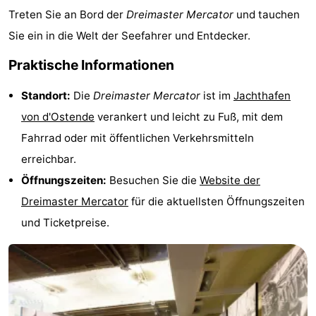
Treten Sie an Bord der
Dreimaster Mercator
und tauchen
-
Sie ein in die Welt der Seefahrer und Entdecker.
Parken
-
Praktische Informationen
Küstetram
Medizin
Standort:
Die
Dreimaster Mercator
ist im
Jachthafen
von d'
Ostende
verankert und leicht zu Fuß, mit dem
Adressen
Region
Fahrrad oder mit öffentlichen Verkehrsmitteln
Westflandern
erreichbar.
Öffnungszeiten:
Besuchen Sie die
Website der
-
Dreimaster Mercator
für die aktuellsten Öffnungszeiten
Brügge
-
und Ticketpreise.
Gent
-
Ypern
Die
Küste
-