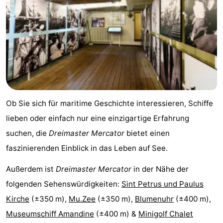
Natur
-
Het
Knokke-
-
Zwin
Heist
Zeebrugge
-
Blankenberge
-
Ob Sie sich für maritime Geschichte interessieren, Schiffe
Wenduine
-
lieben oder einfach nur eine einzigartige Erfahrung
De
-
suchen, die
Dreimaster Mercator
bietet einen
faszinierenden Einblick in das Leben auf See.
Haan
Bredene
-
Außerdem ist
Dreimaster Mercator
in der Nähe der
Middelkerke
-
folgenden Sehenswürdigkeiten:
Sint Petrus und Paulus
Westende
-
Kirche
(±350 m),
Mu.Zee
(±350 m),
Blumenuhr
(±400 m),
Museumschiff Amandine
(±400 m) &
Minigolf Chalet
Nieuwpoort
-