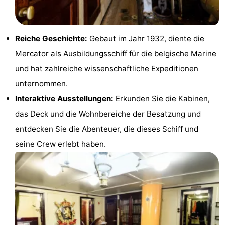
-
Rundfahrten
-
Reiche Geschichte:
Gebaut im Jahr 1932, diente die
Mercator als Ausbildungsschiff für die belgische Marine
Spielplätze
-
und hat zahlreiche wissenschaftliche Expeditionen
Indoor-
-
unternommen.
Interaktive Ausstellungen:
Erkunden Sie die Kabinen,
Spielplätze
Bowling
-
das Deck und die Wohnbereiche der Besatzung und
Minigolfplätze
Wellness-
entdecken Sie die Abenteuer, die dieses Schiff und
seine Crew erlebt haben.
Zentren
Dörfer
&
Natur
Städte
Sport
-