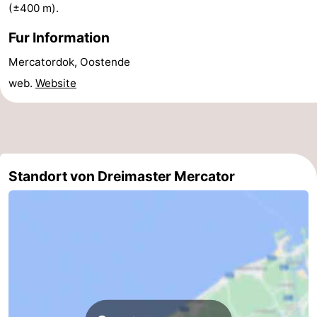
(±400 m).
Oostduinkerke
-
Fur Information
Koksijde
-
Mercatordok, Oostende
web.
Website
De
-
Panne
Natur
Wetter
Westhoek
Kontakt
Standort von Dreimaster Mercator