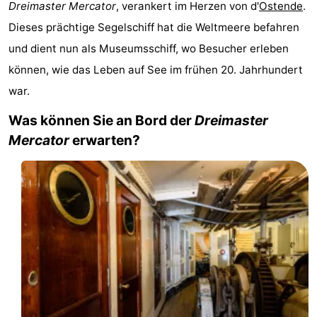
Dreimaster Mercator
, verankert im Herzen von d'
Ostende
.
Village
Hippodroom
Hotels
Dieses prächtige Segelschiff hat die Weltmeere befahren
und dient nun als Museumsschiff, wo Besucher erleben
Zimmer
können, wie das Leben auf See im frühen 20. Jahrhundert
(mit
Lastminutes
war.
Frühstück)
Strand
Was können Sie an Bord der
Dreimaster
Mercator
erwarten?
Sehen
&
-
tun
Museen
-
Denkmäler
-
Kirchen
-
Aussichtspunkte
Attraktionen