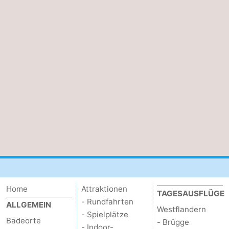
Home
Attraktionen
TAGESAUSFLÜGE
- Rundfahrten
ALLGEMEIN
Westflandern
- Spielplätze
Badeorte
- Brügge
- Indoor-