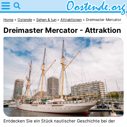
Home
Oostende
Home
Ostende
Sehen & tun
Attraktionen
Dreimaster Mercator
Dreimaster Mercator - Attraktion
Tipps
Für
kindern
Übernachten
Appartements
Campingplätze
Ferienhäuser
-
Entdecken Sie ein Stück nautischer Geschichte bei der
Breeduyn
-