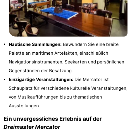
Schwimmbader
-
Radfahren
-
Wandern
-
Nautische Sammlungen:
Bewundern Sie eine breite
Reiten
-
Palette an maritimen Artefakten, einschließlich
Golfplatze
-
Navigationsinstrumenten, Seekarten und persönlichen
Gegenständen der Besatzung.
Surfen
Essen
Einzigartige Veranstaltungen:
Die Mercator ist
und
Veranstaltungen
Schauplatz für verschiedene kulturelle Veranstaltungen,
von Musikaufführungen bis zu thematischen
trinken
Praktisch
Ausstellungen.
Forum
Ein unvergessliches Erlebnis auf der
Dreimaster Mercator
Route