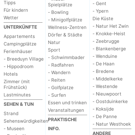
Tipps
- Gent
Spielplätze
Für kindern
- Ypern
- Bowling
Wetter
Die Küste
- Minigolfplätze
- Natur Het Zwin
UNTERKÜNFTE
Wellness-Zentren
- Knokke-Heist
Dörfer & Städte
Appartements
- Zeebrugge
Natur
Campingplätze
- Blankenberge
Sport
Ferienhäuser
- Wenduine
- Schwimmbader
- Breeduyn Village
- De Haan
- Radfahren
- Hippodroom
- Bredene
- Wandern
Hotels
- Middelkerke
- Reiten
Zimmer (mit
- Westende
Frühstück)
- Golfplatze
- Nieuwpoort
Lastminutes
- Surfen
- Oostduinkerke
Essen und trinken
SEHEN & TUN
- Koksijde
Veranstaltungen
Strand
- De Panne
PRAKTISCHE
Sehenswürdigkeiten
- Natur Westhoek
- Museen
INFO.
ANDERE