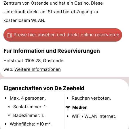
Zentrum von Ostende und hat ein Casino. Diese
Village
Hippodroom
Hotels
Unterkunft direkt am Strand bietet Zugang zu
Zimmer
kostenlosem WLAN.
(mit
Lastminutes
Preise hier ansehen
und direkt online reservieren
Frühstück)
Strand
Fur Information und Reservierungen
Sehen
Hofstraat 0105 28, Oostende
web.
Weitere Informationen
&
-
tun
Museen
-
Eigenschaften von De Zeeheld
Denkmäler
-
Max. 4 personen.
Rauchen verboten.
Schlafzimmer: 1.
Medien
Kirchen
-
Badezimmer: 1.
WiFi / WLAN Internet.
Aussichtspunkte
Attraktionen
Wohnfläche: ±10 m².