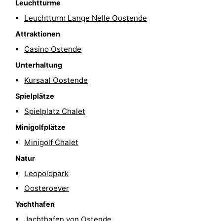
Leuchtturme
Schwimmbader
-
Leuchtturm Lange Nelle Oostende
Attraktionen
Radfahren
-
Casino Ostende
Wandern
-
Unterhaltung
Kursaal Oostende
Reiten
-
Spielplätze
Golfplatze
-
Spielplatz Chalet
Surfen
Essen
Minigolfplätze
Minigolf Chalet
und
Veranstaltungen
Natur
trinken
Praktisch
Leopoldpark
Oosteroever
Forum
Yachthafen
Route
Jachthafen von Ostende