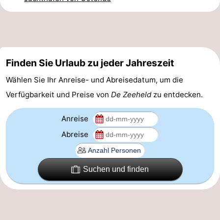
-
Parken
-
Küstetram
Medizin
Finden Sie Urlaub zu jeder Jahreszeit
Wählen Sie Ihr Anreise- und Abreisedatum, um die
Adressen
Region
Verfügbarkeit und Preise von
De Zeeheld
zu entdecken.
Westflandern
Anreise
-
Abreise
Brügge
-
Gent
-
Suchen und finden
Ypern
Die
Küste
-