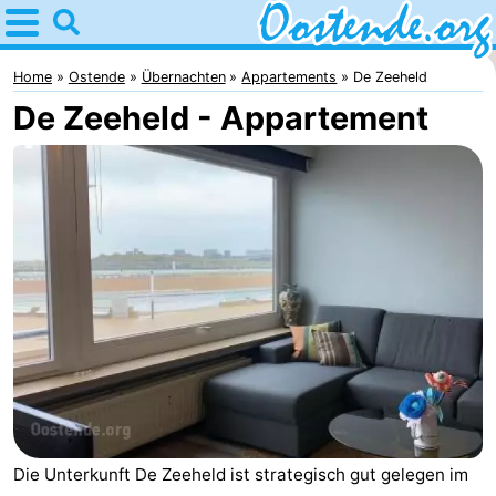
Home
Oostende
Home
Ostende
Übernachten
Appartements
De Zeeheld
De Zeeheld - Appartement
Tipps
Für
kindern
Übernachten
Appartements
Campingplätze
Ferienhäuser
-
Breeduyn
-
Die Unterkunft De Zeeheld ist strategisch gut gelegen im