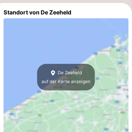
Natur
-
Standort von De Zeeheld
Het
Knokke-
-
Zwin
Heist
Zeebrugge
-
Blankenberge
-
Wenduine
-
De Zeeheld
De
-
auf der Karte anzeigen
Haan
Bredene
-
Middelkerke
-
Westende
-
Nieuwpoort
-