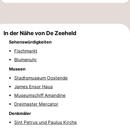
-
Rundfahrten
-
In der Nähe von De Zeeheld
Spielplätze
-
Sehenswürdigkeiten
Indoor-
-
Fischmarkt
Blumenuhr
Spielplätze
Bowling
-
Museen
Minigolfplätze
Wellness-
Stadtsmuseum Oostende
Zentren
Dörfer
James Ensor Haus
Museumschiff Amandine
&
Natur
Dreimaster Mercator
Städte
Sport
Denkmäler
Sint Petrus und Paulus Kirche
-