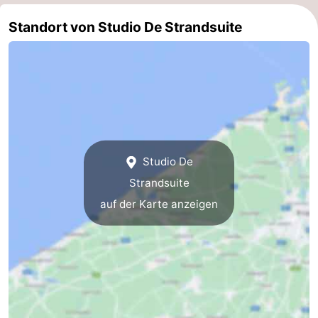
Natur
-
Standort von Studio De Strandsuite
Het
Knokke-
-
Zwin
Heist
Zeebrugge
-
Blankenberge
-
Wenduine
-
Studio De
De
-
Strandsuite
auf der Karte anzeigen
Haan
Bredene
-
Middelkerke
-
Westende
-
Nieuwpoort
-