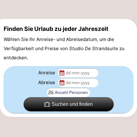
-
Parken
-
Finden Sie Urlaub zu jeder Jahreszeit
Küstetram
Medizin
Wählen Sie Ihr Anreise- und Abreisedatum, um die
Verfügbarkeit und Preise von
Studio De Strandsuite
zu
Adressen
Region
entdecken.
Westflandern
Anreise
-
Abreise
Brügge
-
Suchen und finden
Gent
-
Ypern
Die
Küste
-