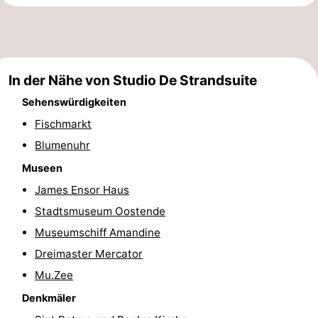
-
Rundfahrten
-
In der Nähe von Studio De Strandsuite
Spielplätze
-
Sehenswürdigkeiten
Indoor-
-
Fischmarkt
Blumenuhr
Spielplätze
Bowling
-
Museen
Minigolfplätze
Wellness-
James Ensor Haus
Zentren
Dörfer
Stadtsmuseum Oostende
Museumschiff Amandine
&
Natur
Dreimaster Mercator
Städte
Sport
Mu.Zee
Denkmäler
-