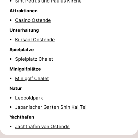
Sint Petrus und Paulus Kirche
Schwimmbader
-
Attraktionen
Casino Ostende
Radfahren
-
Unterhaltung
Wandern
-
Kursaal Oostende
Spielplätze
Reiten
-
Spielplatz Chalet
Golfplatze
-
Minigolfplätze
Surfen
Essen
Minigolf Chalet
Natur
und
Veranstaltungen
Leopoldpark
trinken
Praktisch
Japanischer Garten Shin Kai Tei
Yachthafen
Forum
Jachthafen von Ostende
Route