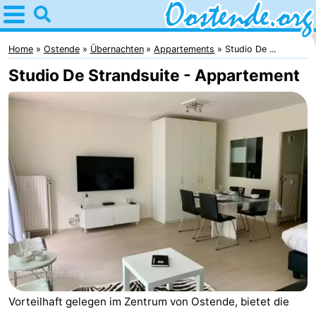
Home
Oostende
Home
Ostende
Übernachten
Appartements
Studio De ...
Studio De Strandsuite - Appartement
Tipps
Für
kindern
Übernachten
Appartements
Campingplätze
Ferienhäuser
-
Vorteilhaft gelegen im Zentrum von Ostende, bietet die
Breeduyn
-