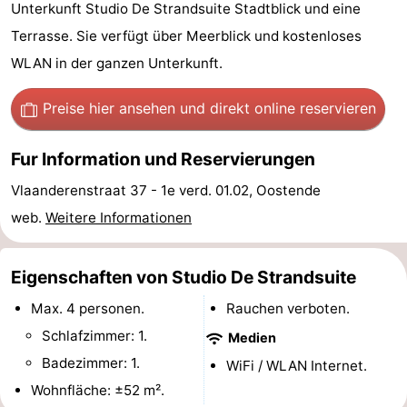
Unterkunft Studio De Strandsuite Stadtblick und eine
Village
Hippodroom
Hotels
Terrasse. Sie verfügt über Meerblick und kostenloses
WLAN in der ganzen Unterkunft.
Zimmer
(mit
Lastminutes
Preise hier ansehen
und direkt online reservieren
Frühstück)
Strand
Fur Information und Reservierungen
Sehen
Vlaanderenstraat 37 - 1e verd. 01.02, Oostende
web.
Weitere Informationen
&
-
tun
Museen
-
Eigenschaften von Studio De Strandsuite
Max. 4 personen.
Rauchen verboten.
Denkmäler
-
Schlafzimmer: 1.
Medien
Kirchen
-
Badezimmer: 1.
WiFi / WLAN Internet.
Wohnfläche: ±52 m².
Aussichtspunkte
Attraktionen