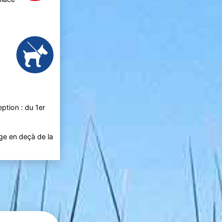
ption : du 1er
age en deçà de la