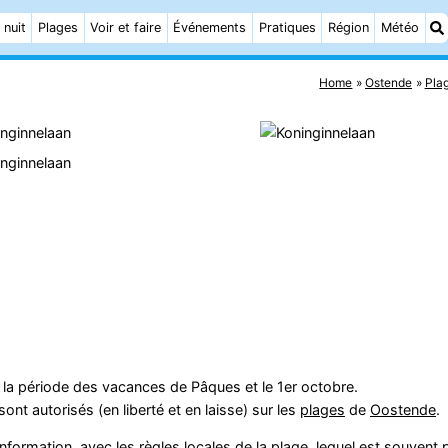
 nuit
Plages
Voir et faire
Événements
Pratiques
Région
Météo
Home
Ostende
Pla
 la période des vacances de Pâques et le 1er octobre.
nt autorisés (en liberté et en laisse) sur les
plages
de
Oostende
.
formation, avec les règles locales de la
plage
, lequel est souvent 