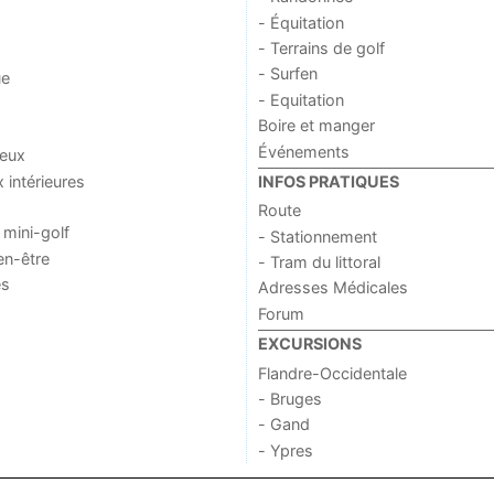
- Équitation
- Terrains de golf
- Surfen
ue
- Equitation
Boire et manger
Événements
jeux
x intérieures
INFOS PRATIQUES
Route
 mini-golf
- Stationnement
en-être
- Tram du littoral
es
Adresses Médicales
Forum
EXCURSIONS
Flandre-Occidentale
- Bruges
- Gand
- Ypres