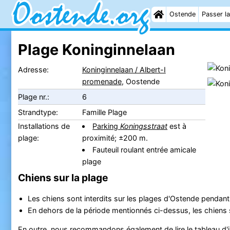
Ostende
Passer la
Plage Koninginnelaan
Adresse:
Koninginnelaan / Albert-I
promenade
, Oostende
Plage nr.:
6
Strandtype:
Famille Plage
Installations de
Parking
Koningsstraat
est à
plage:
proximité; ±200 m.
Fauteuil roulant entrée amicale
plage
Chiens sur la plage
Les chiens sont interdits sur les plages d'Ostende pendant
En dehors de la période mentionnés ci-dessus, les chiens so
En outre, nous recommandons également de lire le tableau d'in