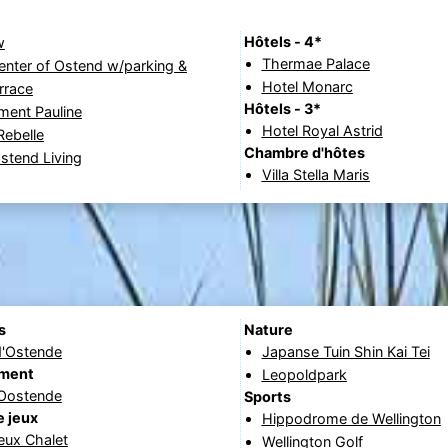
Hôtels - 4*
w
Thermae Palace
enter of Ostend w/parking &
Hotel Monarc
rrace
Hôtels - 3*
ment Pauline
Hotel Royal Astrid
Rebelle
Chambre d'hôtes
stend Living
Villa Stella Maris
s
Nature
d'Ostende
Japanse Tuin Shin Kai Tei
ement
Leopoldpark
 Oostende
Sports
e jeux
Hippodrome de Wellington
jeux Chalet
Wellington Golf