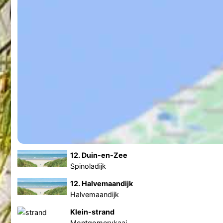
12. Duin-en-Zee
Spinoladijk
12. Halvemaandijk
Halvemaandijk
Klein-strand
Montgomerykaai