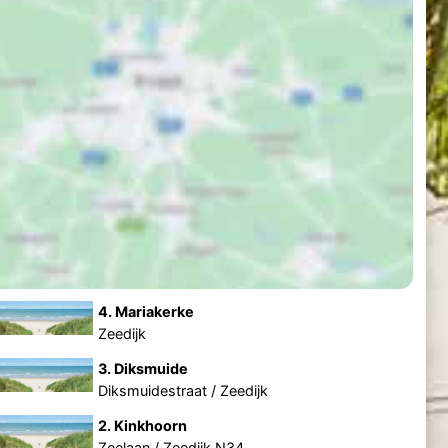
4. Mariakerke
Zeedijk
3. Diksmuide
Diksmuidestraat / Zeedijk
2. Kinkhoorn
Zeelaan / Zeedijk N34