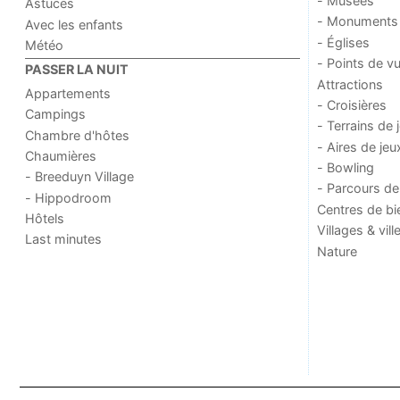
- Musées
Astuces
- Monuments
Avec les enfants
- Églises
Météo
- Points de v
PASSER LA NUIT
Attractions
Appartements
- Croisières
Campings
- Terrains de 
Chambre d'hôtes
- Aires de jeu
Chaumières
- Bowling
- Breeduyn Village
- Parcours de
- Hippodroom
Centres de bi
Hôtels
Villages & vill
Last minutes
Nature