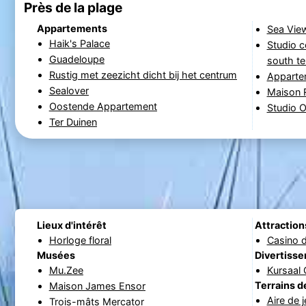
Près de la plage
Appartements
Sea Vie
Haik's Palace
Studio c
Guadeloupe
south te
Rustig met zeezicht dicht bij het centrum
Apparte
Sealover
Maison 
Oostende Appartement
Studio O
Ter Duinen
Lieux d'intérêt
Attraction
Horloge floral
Casino 
Musées
Divertiss
Mu.Zee
Kursaal
Terrains d
Maison James Ensor
Aire de 
Trois-mâts Mercator