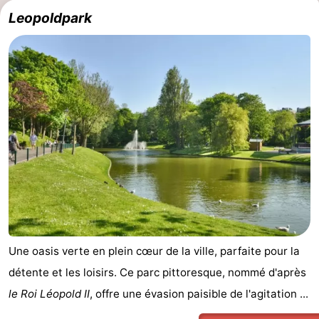
Leopoldpark
Breeduyn
-
Village
Hippodroom
Hôtels
Last
minutes
Plages
Voir
et
Lieux
faire
d'intérêt
-
Musées
-
Une oasis verte en plein cœur de la ville, parfaite pour la
détente et les loisirs. Ce parc pittoresque, nommé d'après
Monuments
-
le Roi Léopold II
, offre une évasion paisible de l'agitation ...
Églises
-