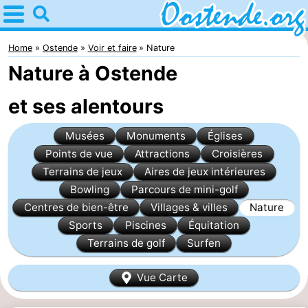
Home
Ostende
Home
Ostende
Voir et faire
Nature
Nature à Ostende
Astuces
et ses alentours
Avec
Musées
Monuments
Églises
les
Passer
Points de vue
Attractions
Croisières
enfants
la
Appartements
Terrains de jeux
Aires de jeux intérieures
Bowling
Parcours de mini-golf
nuit
Campings
Centres de bien-être
Villages & villes
Nature
Sports
Piscines
Équitation
Chambre
Terrains de golf
Surfen
d'hôtes
Chaumières
Vue Carte
-