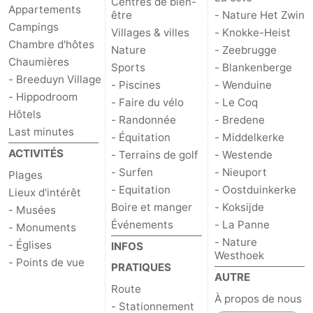
Centres de bien-
Appartements
être
- Nature Het Zwin
Campings
Villages & villes
- Knokke-Heist
Chambre d'hôtes
Nature
- Zeebrugge
Chaumières
Sports
- Blankenberge
- Breeduyn Village
- Piscines
- Wenduine
- Hippodroom
- Faire du vélo
- Le Coq
Hôtels
- Randonnée
- Bredene
Last minutes
- Équitation
- Middelkerke
ACTIVITÉS
- Terrains de golf
- Westende
- Surfen
- Nieuport
Plages
- Equitation
- Oostduinkerke
Lieux d'intérêt
Boire et manger
- Koksijde
- Musées
Événements
- La Panne
- Monuments
- Nature
- Églises
INFOS
Westhoek
- Points de vue
PRATIQUES
AUTRE
Route
À propos de nous
- Stationnement