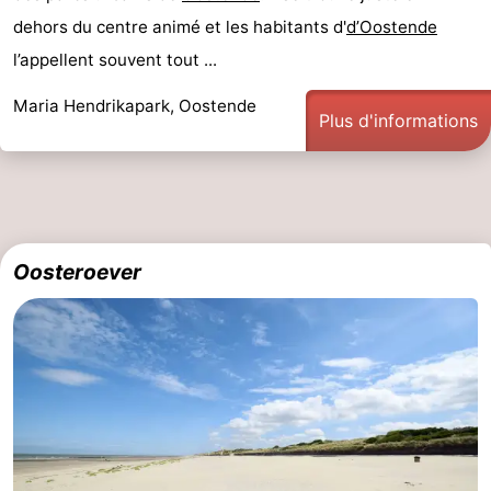
dehors du centre animé et les habitants d'
d’Oostende
-
l’appellent souvent tout ...
Piscines
-
Maria Hendrikapark, Oostende
Plus d'informations
Faire
-
du
Randonnée
-
vélo
Équitation
-
Oosteroever
Terrains
-
de
Surfen
-
golf
Equitation
Boire
et
Événements
manger
Pratiques