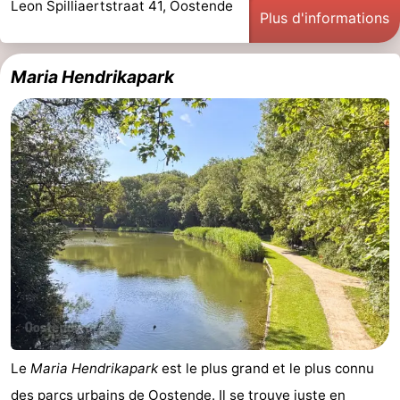
Leon Spilliaertstraat 41, Oostende
Plus d'informations
Points
Attractions
de
-
Maria Hendrikapark
vue
Croisières
-
Terrains
-
de
Aires
-
jeux
de
Bowling
-
jeux
Parcours
Centres
intérieures
de
de
Villages
mini-
bien-
&
Nature
Le
Maria Hendrikapark
est le plus grand et le plus connu
golf
être
villes
Sports
des parcs urbains de
Oostende
. Il se trouve juste en