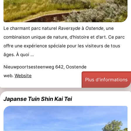
Westende
-
Nieuport
-
Le charmant parc naturel
Raversyde
à
Ostende
, une
Oostduinkerke
-
combinaison unique de nature, d'histoire et d'art. Ce parc
offre une expérience spéciale pour les visiteurs de tous
Koksijde
-
âges. À quoi ...
La
-
Nieuwpoortsesteenweg 642, Oostende
web.
Website
Panne
Nature
Météo
Plus d'informations
Westhoek
Contact
Japanse Tuin Shin Kai Tei