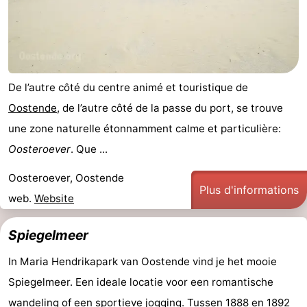
Forum
Route
-
De l’autre côté du centre animé et touristique de
Oostende
, de l’autre côté de la passe du port, se trouve
Stationnement
-
une zone naturelle étonnamment calme et particulière:
Tram
Adresses
Oosteroever
. Que ...
du
Médicales
Région
Oosteroever, Oostende
Plus d'informations
web.
Website
littoral
Flandre-
Spiegelmeer
Occidentale
-
In Maria Hendrikapark van Oostende vind je het mooie
Bruges
-
Spiegelmeer. Een ideale locatie voor een romantische
Gand
-
wandeling of een sportieve jogging. Tussen 1888 en 1892