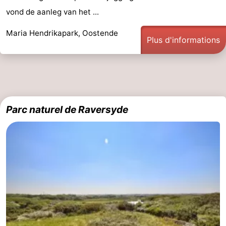
vond de aanleg van het ...
Ypres
La
Maria Hendrikapark, Oostende
côte
-
Plus d'informations
Nature
-
Het
Knokke-
-
Zwin
Heist
Zeebrugge
-
Parc naturel de Raversyde
Blankenberge
-
Wenduine
-
Le
-
Coq
Bredene
-
Middelkerke
-