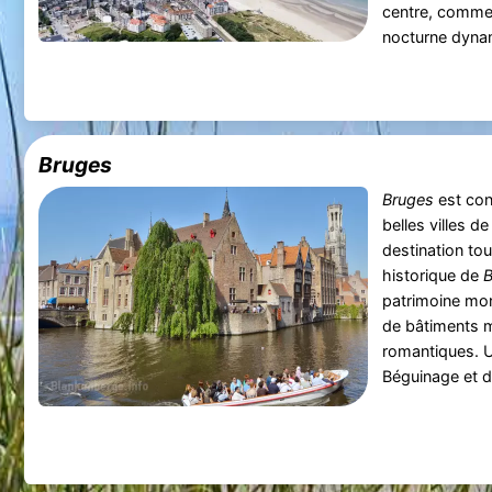
centre, commer
nocturne dynam
Bruges
Bruges
est con
belles villes d
destination tou
historique de
B
patrimoine mon
de bâtiments 
romantiques. Un
Béguinage et 