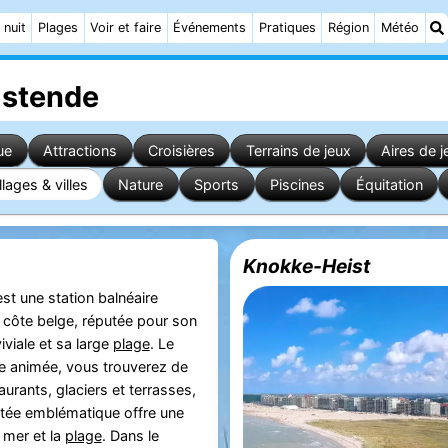
 nuit
Plages
Voir et faire
Événements
Pratiques
Région
Météo
Ostende
ue
Attractions
Croisières
Terrains de jeux
Aires de j
llages & villes
Nature
Sports
Piscines
Équitation
Knokke-Heist
st une station balnéaire
a côte belge, réputée pour son
viale et sa large
plage
. Le
ue animée, vous trouverez de
urants, glaciers et terrasses,
jetée emblématique offre une
a mer et la
plage
. Dans le