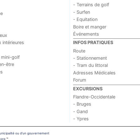
- Terrains de golf
- Surfen
ue
- Equitation
Boire et manger
Événements
jeux
x intérieures
INFOS PRATIQUES
Route
 mini-golf
- Stationnement
en-être
- Tram du littoral
es
Adresses Médicales
Forum
EXCURSIONS
Flandre-Occidentale
- Bruges
- Gand
- Ypres
municipalité ou d'un gouvernement
.org
™