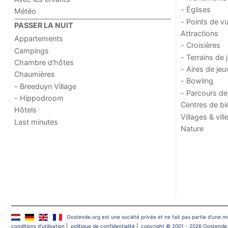
- Églises
Météo
- Points de v
PASSER LA NUIT
Attractions
Appartements
- Croisières
Campings
- Terrains de 
Chambre d'hôtes
- Aires de jeu
Chaumières
- Bowling
- Breeduyn Village
- Parcours de
- Hippodroom
Centres de bi
Hôtels
Villages & vill
Last minutes
Nature
Oostende.org est une société privée et ne fait pas partie d'une 
conditions d‘utilisation
|
politique de confidentialité
|
copyright © 2001 - 2026 Oostende