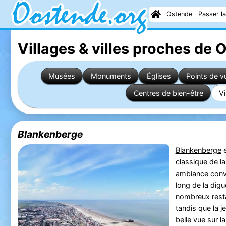
Ostende
Passer la
Villages & villes proches de 
Musées
Monuments
Églises
Points de v
Centres de bien-être
Vi
Blankenberge
Blankenberge
e
classique de l
ambiance convi
long de la dig
nombreux resta
tandis que la 
belle vue sur l