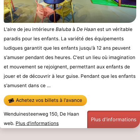
Westende
-
Nieuport
-
L'aire de jeu intérieure
Baluba
à
De Haan
est un véritable
paradis pour les enfants. La variété des équipements
Oostduinkerke
-
ludiques garantit que les enfants jusqu'à 12 ans peuvent
Koksijde
-
s'amuser pendant des heures. C'est un lieu où imagination
et mouvement se rejoignent, permettant aux enfants de
La
-
jouer et de découvrir à leur guise. Pendant que les enfants
Panne
Nature
Météo
s'amusent dans ce ...
Westhoek
Contact
Achetez vos billets à l'avance
Wenduinesteenweg 150, De Haan
Plus d'informations
web.
Plus d'informations