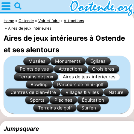
Home
Ostende
Home
Ostende
Voir et faire
Attractions
Aires de jeux intérieures
Astuces
Aires de jeux intérieures à Ostende
Avec
et ses alentours
les
Passer
Musées
Monuments
Églises
Points de vue
Attractions
Croisières
enfants
la
Appartements
Terrains de jeux
Aires de jeux intérieures
Bowling
Parcours de mini-golf
nuit
Campings
Centres de bien-être
Villages & villes
Nature
Sports
Piscines
Équitation
Chambre
Terrains de golf
Surfen
d'hôtes
Chaumières
Jumpsquare
-