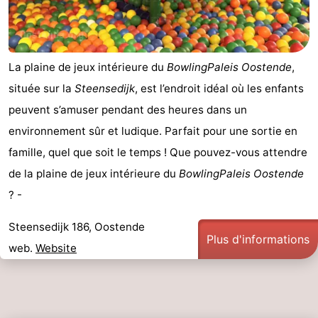
-
Piscines
-
La plaine de jeux intérieure du
BowlingPaleis Oostende
,
Faire
-
située sur la
Steensedijk
, est l’endroit idéal où les enfants
peuvent s’amuser pendant des heures dans un
du
Randonnée
-
environnement sûr et ludique. Parfait pour une sortie en
vélo
Équitation
-
famille, quel que soit le temps ! Que pouvez-vous attendre
de la plaine de jeux intérieure du
BowlingPaleis Oostende
Terrains
-
? -
de
Surfen
-
Steensedijk 186, Oostende
Plus d'informations
golf
Equitation
Boire
web.
Website
et
Événements
manger
Pratiques