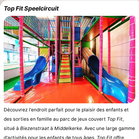
Top Fit Speelcircuit
Forum
Route
-
Stationnement
-
Tram
Adresses
du
Médicales
Région
littoral
Flandre-
Occidentale
-
Découvrez l'endroit parfait pour le plaisir des enfants et
des sorties en famille au parc de jeux couvert
Top Fit
,
Bruges
-
situé à
Biezenstraat
à
Middelkerke
. Avec une large gamme
Gand
-
d'activités pour les enfants de tous âges,
Top Fit
offre