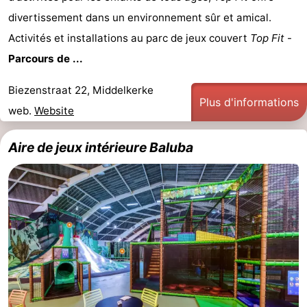
divertissement dans un environnement sûr et amical.
Ypres
La
Activités et installations au parc de jeux couvert
Top Fit
-
côte
-
Parcours de ...
Nature
-
Biezenstraat 22, Middelkerke
Plus d'informations
web.
Website
Het
Knokke-
-
Aire de jeux intérieure Baluba
Zwin
Heist
Zeebrugge
-
Blankenberge
-
Wenduine
-
Le
-
Coq
Bredene
-
Middelkerke
-