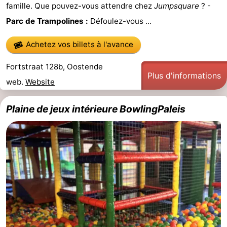
famille. Que pouvez-vous attendre chez
Jumpsquare
? -
Points
Attractions
Parc de Trampolines :
Défoulez-vous ...
de
-
Achetez vos billets à l'avance
vue
Croisières
-
Fortstraat 128b, Oostende
Plus d'informations
web.
Website
Terrains
-
de
Aires
-
Plaine de jeux intérieure BowlingPaleis
jeux
de
Bowling
-
jeux
Parcours
Centres
intérieures
de
de
Villages
mini-
bien-
&
Nature
golf
être
villes
Sports