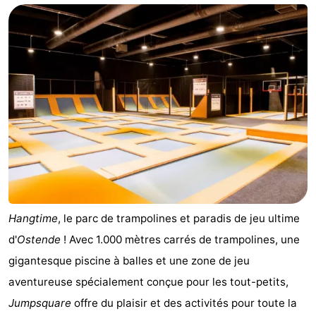
Breeduyn
-
Village
Hippodroom
Hôtels
Last
minutes
Plages
Voir
et
Lieux
faire
d'intérêt
-
Hangtime
, le parc de trampolines et paradis de jeu ultime
d'
Ostende
! Avec 1.000 mètres carrés de trampolines, une
Musées
-
gigantesque piscine à balles et une zone de jeu
Monuments
-
aventureuse spécialement conçue pour les tout-petits,
Jumpsquare
offre du plaisir et des activités pour toute la
Églises
-