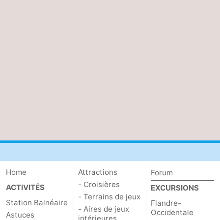
Home
Attractions
Forum
- Croisières
ACTIVITÉS
EXCURSIONS
- Terrains de jeux
Station Balnéaire
Flandre-
- Aires de jeux
Occidentale
Astuces
intérieures