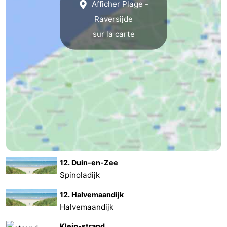
Afficher Plage -
Westende
-
Raversijde
sur la carte
Nieuport
-
Oostduinkerke
-
Koksijde
-
La
-
Panne
Nature
Météo
Westhoek
Contact
12. Duin-en-Zee
Spinoladijk
12. Halvemaandijk
Halvemaandijk
Klein-strand