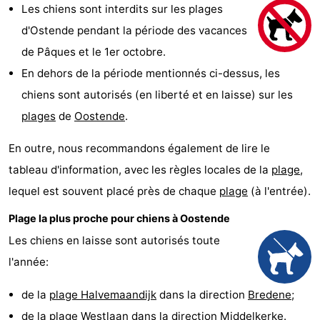
Les chiens sont interdits sur les plages
Breeduyn
-
d'Ostende pendant la période des vacances
Village
Hippodroom
Hôtels
de Pâques et le 1er octobre.
En dehors de la période mentionnés ci-dessus, les
Last
chiens sont autorisés (en liberté et en laisse) sur les
minutes
Plages
plages
de
Oostende
.
Voir
En outre, nous recommandons également de lire le
tableau d'information, avec les règles locales de la
plage
,
et
Lieux
lequel est souvent placé près de chaque
plage
(à l'entrée).
faire
d'intérêt
-
Plage la plus proche pour chiens à Oostende
Les chiens en laisse sont autorisés toute
Musées
-
l'année:
Monuments
-
de la
plage Halvemaandijk
dans la direction
Bredene
;
Églises
-
de la
plage Westlaan
dans la direction
Middelkerke
.