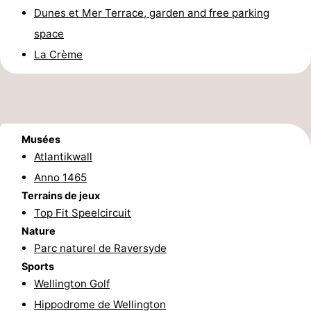
Dunes et Mer Terrace, garden and free parking
Forum
space
Route
La Crème
-
Stationnement
-
Musées
Tram
Adresses
Atlantikwall
Anno 1465
du
Médicales
Région
Terrains de jeux
littoral
Flandre-
Top Fit Speelcircuit
Nature
Occidentale
-
Parc naturel de Raversyde
Sports
Bruges
-
Wellington Golf
Gand
-
Hippodrome de Wellington