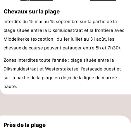
Points
Attractions
Chevaux sur la plage
de
-
Interdits du 15 mai au 15 septembre sur la partie de la
plage située entre la Diksmuidestraat et la frontière avec
vue
Croisières
-
Middelkerke (exception : du 1er juillet au 31 août, les
Terrains
-
chevaux de course peuvent patauger entre 5h et 7h30).
Zones interdites toute l'année : plage située entre la
de
Aires
-
Diksmuidestraat et Westerstaketsel l'estacade ouest et
jeux
de
Bowling
-
sur la partie de la plage en deçà de la ligne de marrée
haute.
jeux
Parcours
Centres
intérieures
de
de
Villages
mini-
bien-
&
Nature
Près de la plage
golf
être
villes
Sports