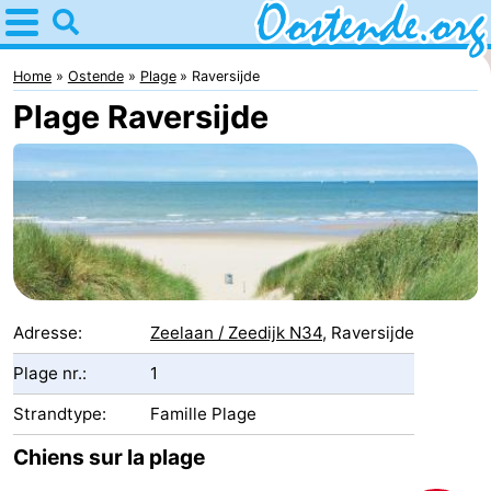
Home
Ostende
Home
Ostende
Plage
Raversijde
Plage Raversijde
Astuces
Avec
les
Passer
enfants
la
Appartements
nuit
Campings
Adresse:
Zeelaan / Zeedijk N34
, Raversijde
Chambre
Plage nr.:
1
Strandtype:
Famille Plage
d'hôtes
Chaumières
Chiens sur la plage
-