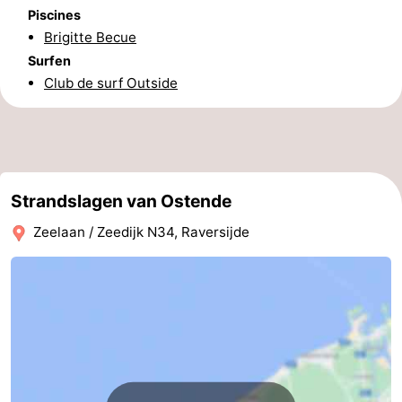
Piscines
Ypres
La
Brigitte Becue
Surfen
côte
-
Club de surf Outside
Nature
-
Het
Knokke-
-
Zwin
Heist
Zeebrugge
-
Strandslagen van Ostende
Blankenberge
-
Zeelaan / Zeedijk N34, Raversijde
Wenduine
-
Le
-
Coq
Bredene
-
Middelkerke
-