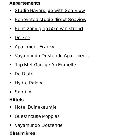
Appartements
-
Studio Raversijde with Sea View
Renovated studio direct Seaview
Piscines
-
Ruim zonnig op 50m van strand
Faire
-
De Zee
Apartment Franky
du
Randonnée
-
Vayamundo Oostende Apartments
vélo
Équitation
-
Top Met Garage Au Franelle
De Distel
Terrains
-
Hydro Palace
de
Surfen
-
Santille
Hôtels
golf
Equitation
Boire
Hotel Duinekeuntje
Guesthouse Poppies
et
Événements
Vayamundo Oostende
manger
Pratiques
Chaumières