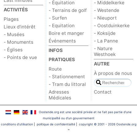
Last minutes
- Équitation
- Middelkerke
ACTIVITÉS
- Terrains de golf
- Westende
- Surfen
- Nieuport
Plages
- Equitation
- Oostduinkerke
Lieux d'intérêt
Boire et manger
- Koksijde
- Musées
Événements
- La Panne
- Monuments
- Nature
- Églises
INFOS
Westhoek
- Points de vue
PRATIQUES
AUTRE
Route
À propos de nous
- Stationnement
- Tram du littoral
Adresses
Contact
Médicales
Oostende.org est une société privée et ne fait pas partie d'une
municipalité ou d'un gouvernement
conditions d‘utilisation
|
politique de confidentialité
|
copyright © 2001 - 2026 Oostende.org
™