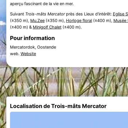
aperçu fascinant de la vie en mer.
Suivant
Trois-mâts Mercator
près des Lieux d'intérêt:
Eglise S
(±350 m),
Mu.Zee
(±350 m),
Horloge floral
(±400 m),
Musée f
(±400 m) &
Minigolf Chalet
(±400 m).
Pour information
Mercatordok, Oostende
web.
Website
Localisation de Trois-mâts Mercator