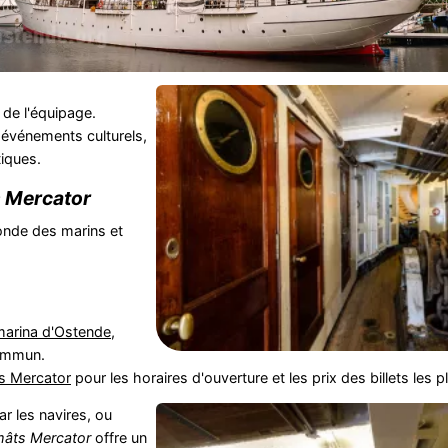
 de l'équipage.
 événements culturels,
iques.
 Mercator
onde des marins et
marina d'Ostende
,
commun.
s Mercator
pour les horaires d'ouverture et les prix des billets les p
r les navires, ou
mâts Mercator
offre un