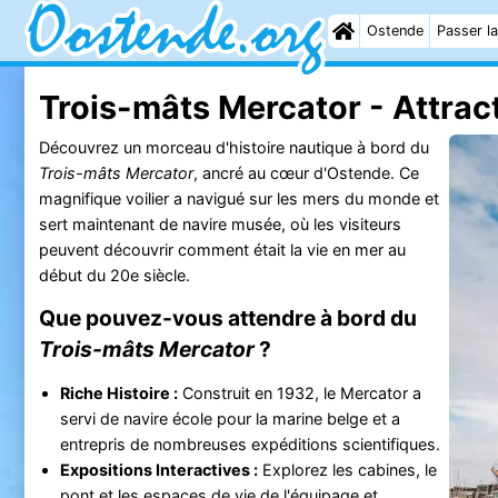
Ostende
Passer la
Trois-mâts Mercator - Attrac
Découvrez un morceau d'histoire nautique à bord du
Trois-mâts Mercator
, ancré au cœur d'Ostende. Ce
magnifique voilier a navigué sur les mers du monde et
sert maintenant de navire musée, où les visiteurs
peuvent découvrir comment était la vie en mer au
début du 20e siècle.
Que pouvez-vous attendre à bord du
Trois-mâts Mercator
?
Riche Histoire :
Construit en 1932, le Mercator a
servi de navire école pour la marine belge et a
entrepris de nombreuses expéditions scientifiques.
Expositions Interactives :
Explorez les cabines, le
pont et les espaces de vie de l'équipage et