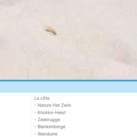
La côte
- Nature Het Zwin
- Knokke-Heist
- Zeebrugge
- Blankenberge
- Wenduine