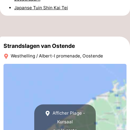
Japanse Tuin Shin Kai Tei
Westende
-
Nieuport
-
Oostduinkerke
-
Strandslagen van Ostende
Koksijde
-
Westhelling / Albert-I promenade, Oostende
La
-
Panne
Nature
Météo
Westhoek
Contact
Afficher Plage -
Kursaal