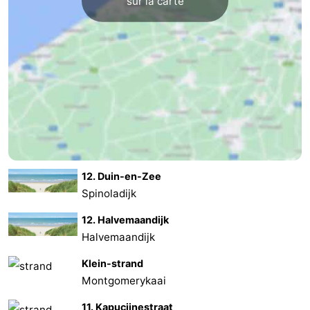
sur la carte
12. Duin-en-Zee
Spinoladijk
12. Halvemaandijk
Halvemaandijk
Klein-strand
Montgomerykaai
11. Kapucijnestraat