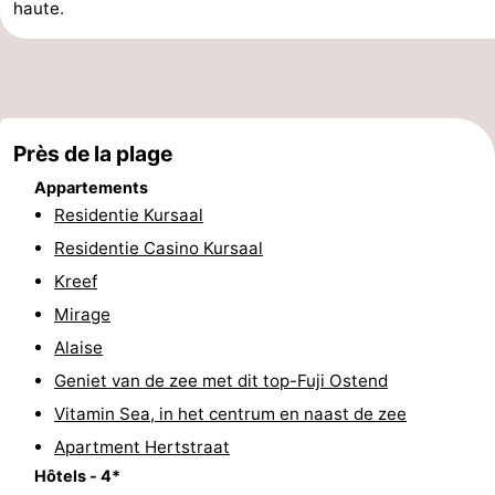
haute.
-
Piscines
-
Faire
-
Près de la plage
du
Randonnée
-
Appartements
Residentie Kursaal
vélo
Équitation
-
Residentie Casino Kursaal
Terrains
-
Kreef
Mirage
de
Surfen
-
Alaise
golf
Equitation
Boire
Geniet van de zee met dit top-Fuji Ostend
Vitamin Sea, in het centrum en naast de zee
et
Événements
Apartment Hertstraat
Hôtels - 4*
manger
Pratiques