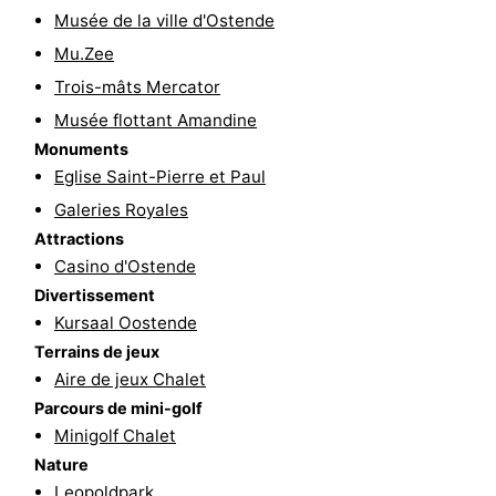
Musée de la ville d'Ostende
Ypres
La
Mu.Zee
côte
-
Trois-mâts Mercator
Musée flottant Amandine
Nature
-
Monuments
Eglise Saint-Pierre et Paul
Het
Knokke-
-
Galeries Royales
Zwin
Heist
Zeebrugge
-
Attractions
Casino d'Ostende
Blankenberge
-
Divertissement
Kursaal Oostende
Wenduine
-
Terrains de jeux
Aire de jeux Chalet
Le
-
Parcours de mini-golf
Coq
Bredene
-
Minigolf Chalet
Nature
Middelkerke
-
Leopoldpark