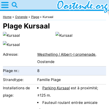
Home
Ostende
Home
Ostende
Plage
Kursaal
Plage Kursaal
Astuces
Avec
les
Passer
Adresse:
Westhelling / Albert-I promenade
,
enfants
la
Appartements
Oostende
Plage nr.:
8
nuit
Campings
Strandtype:
Famille Plage
Chambre
Installations de
Parking
Kursaal
est à proximité;
d'hôtes
Chaumières
plage:
±125 m.
Fauteuil roulant entrée amicale
-