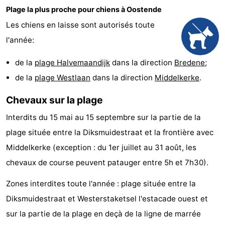
Plage la plus proche pour chiens à Oostende
Points
Attractions
Les chiens en laisse sont autorisés toute
de
-
l'année:
vue
Croisières
-
de la
plage Halvemaandijk
dans la direction
Bredene
;
de la
plage Westlaan
dans la direction
Middelkerke
.
Terrains
-
Chevaux sur la plage
de
Aires
-
Interdits du 15 mai au 15 septembre sur la partie de la
jeux
de
Bowling
-
plage située entre la Diksmuidestraat et la frontière avec
Middelkerke (exception : du 1er juillet au 31 août, les
jeux
Parcours
Centres
chevaux de course peuvent patauger entre 5h et 7h30).
intérieures
de
de
Villages
Zones interdites toute l'année : plage située entre la
mini-
bien-
&
Nature
Diksmuidestraat et Westerstaketsel l'estacade ouest et
sur la partie de la plage en deçà de la ligne de marrée
golf
être
villes
Sports