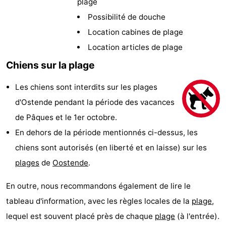
plage
Breeduyn
-
Possibilité de douche
Location cabines de plage
Village
Hippodroom
Hôtels
Location articles de plage
Last
Chiens sur la plage
minutes
Plages
Les chiens sont interdits sur les plages
d'Ostende pendant la période des vacances
Voir
de Pâques et le 1er octobre.
et
Lieux
En dehors de la période mentionnés ci-dessus, les
chiens sont autorisés (en liberté et en laisse) sur les
faire
d'intérêt
-
plages
de
Oostende
.
Musées
-
En outre, nous recommandons également de lire le
Monuments
-
tableau d'information, avec les règles locales de la
plage
,
lequel est souvent placé près de chaque
plage
(à l'entrée).
Églises
-