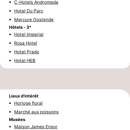
C-Hotels Andromeda
Forum
Hotel Du Parc
Mercure Oostende
Route
Hôtels - 3*
Hotel Imperial
-
Rosa Hotel
Stationnement
-
Hotel Prado
Hotel HEB
Tram
Adresses
du
Médicales
Région
littoral
Flandre-
Lieux d'intérêt
Occidentale
-
Horloge floral
Marché aux poissons
Bruges
-
Musées
Gand
-
Maison James Ensor