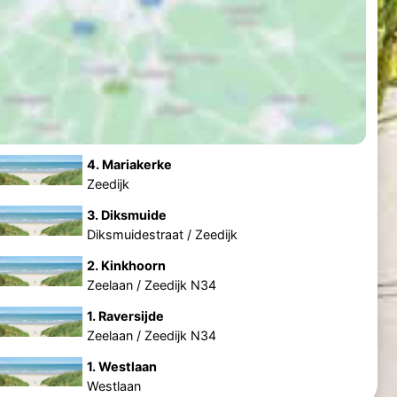
4. Mariakerke
Zeedijk
3. Diksmuide
Diksmuidestraat / Zeedijk
2. Kinkhoorn
Zeelaan / Zeedijk N34
1. Raversijde
Zeelaan / Zeedijk N34
1. Westlaan
Westlaan