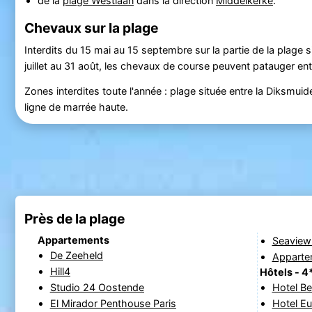
de la
plage Westlaan
dans la direction
Middelkerke
.
Chevaux sur la plage
Interdits du 15 mai au 15 septembre sur la partie de la plage s
juillet au 31 août, les chevaux de course peuvent patauger ent
Zones interdites toute l'année : plage située entre la Diksmuid
ligne de marrée haute.
Près de la plage
Appartements
Seaview
De Zeeheld
Apparte
Hill4
Hôtels - 4
Studio 24 Oostende
Hotel Be
El Mirador Penthouse Paris
Hotel E