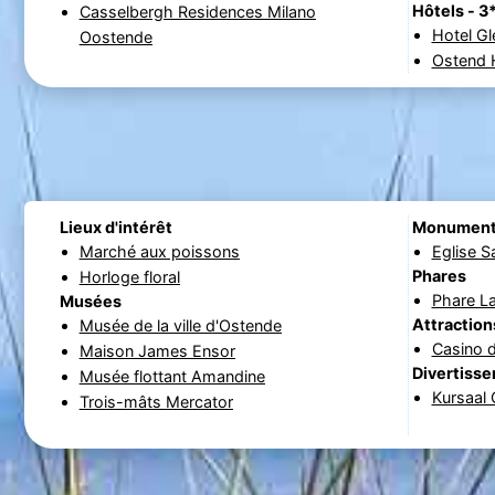
Hôtels - 3
Casselbergh Residences Milano
Hotel G
Oostende
Ostend 
Lieux d'intérêt
Monumen
Marché aux poissons
Eglise Sa
Phares
Horloge floral
Phare L
Musées
Attraction
Musée de la ville d'Ostende
Casino 
Maison James Ensor
Divertiss
Musée flottant Amandine
Kursaal
Trois-mâts Mercator