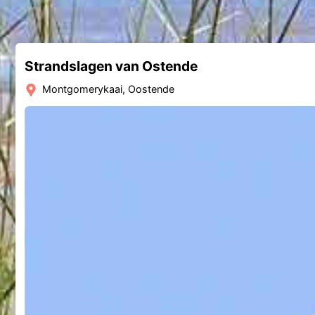
Strandslagen van Ostende
Montgomerykaai, Oostende