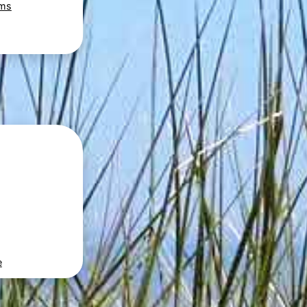
oms
e