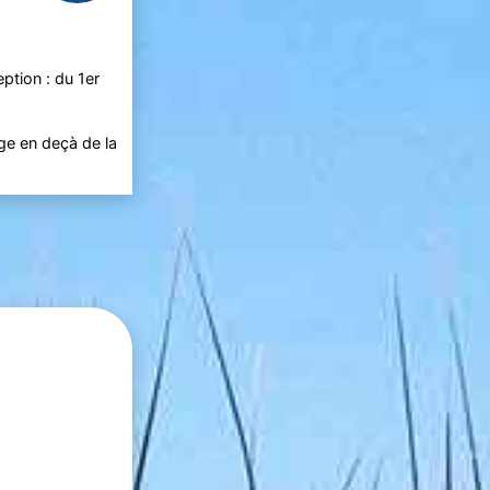
ption : du 1er
age en deçà de la