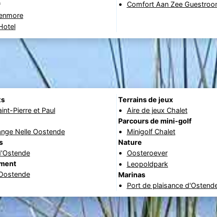
Comfort Aan Zee Guestro
*
lenmore
Hotel
ts
Terrains de jeux
int-Pierre et Paul
Aire de jeux Chalet
Parcours de mini-golf
ange Nelle Oostende
Minigolf Chalet
s
Nature
d'Ostende
Oosteroever
ement
Leopoldpark
 Oostende
Marinas
Port de plaisance d'Ostend