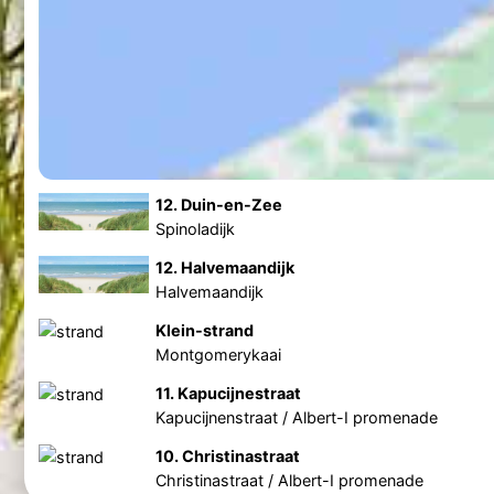
12. Duin-en-Zee
Spinoladijk
12. Halvemaandijk
Halvemaandijk
Klein-strand
Montgomerykaai
11. Kapucijnestraat
Kapucijnenstraat / Albert-I promenade
10. Christinastraat
Christinastraat / Albert-I promenade