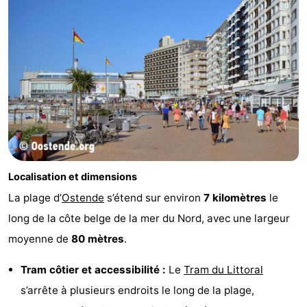
-
Piscines
-
Faire
-
du
Randonnée
-
vélo
Équitation
-
Terrains
-
Localisation et dimensions
La plage d’
Ostende
s’étend sur environ
7 kilomètres
le
de
Surfen
-
long de la côte belge de la mer du Nord, avec une largeur
golf
Equitation
Boire
moyenne de
80 mètres
.
et
Événements
Tram côtier et accessibilité :
Le
Tram du Littoral
s’arrête à plusieurs endroits le long de la plage,
manger
Pratiques