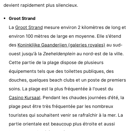
devient rapidement plus silencieux.
Westende
-
Groot Strand
Nieuport
-
La
Groot Strand
mesure environ 2 kilomètres de long et
environ 100 mètres de large en moyenne. Elle s'étend
Oostduinkerke
-
des
Koninklijke Gaanderijen (galeries royales)
au sud-
Koksijde
-
ouest jusqu'à la
Zeeheldenplein
au nord-est de la ville.
Cette partie de la plage dispose de plusieurs
La
-
équipements tels que des toilettes publiques, des
Panne
Nature
Météo
douches, quelques beach clubs et un poste de premiers
soins. La plage est la plus fréquentée à l'ouest du
Westhoek
Contact
Casino Kursaal
. Pendant les chaudes journées d'été, la
plage peut être très fréquentée par les nombreux
touristes qui souhaitent venir se rafraîchir à la mer. La
partie orientale est beaucoup plus étroite et aussi