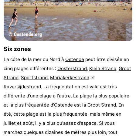
Ypres
La
côte
-
Nature
-
Six zones
Het
Knokke-
-
La côte de la mer du Nord à
Ostende
peut être divisée en
Zwin
Heist
Zeebrugge
-
cinq plages différentes :
Oosterstrand
,
Klein Strand
,
Groot
Strand
,
Sportstrand
,
Mariakerkestrand
et
Blankenberge
-
Raversijdestrand
. La fréquentation estivale est très
Wenduine
-
différente d'une plage à l'autre. La plage la plus populaire
et la plus fréquentée d'
Ostende
est la
Groot Strand
. En
Le
-
été, cette plage est la plus fréquentée, mais même en
Coq
Bredene
-
juillet et août, il y a plus qu'assez d'espace. Si vous
marchez quelques dizaines de mètres plus loin, tout
Middelkerke
-