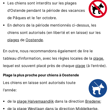
Les chiens sont interdits sur les plages
Breeduyn
-
d'Ostende pendant la période des vacances
Village
Hippodroom
Hôtels
de Pâques et le 1er octobre.
En dehors de la période mentionnés ci-dessus, les
Last
chiens sont autorisés (en liberté et en laisse) sur les
minutes
Plages
plages
de
Oostende
.
Voir
En outre, nous recommandons également de lire le
tableau d'information, avec les règles locales de la
plage
,
et
Lieux
lequel est souvent placé près de chaque
plage
(à l'entrée).
faire
d'intérêt
-
Plage la plus proche pour chiens à Oostende
Les chiens en laisse sont autorisés toute
Musées
-
l'année:
Monuments
-
de la
plage Halvemaandijk
dans la direction
Bredene
;
Églises
-
de la
plage Westlaan
dans la direction
Middelkerke
.