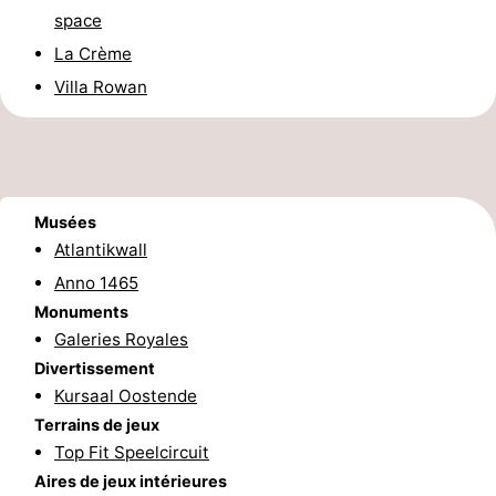
space
Forum
La Crème
Route
Villa Rowan
-
Stationnement
-
Musées
Tram
Adresses
Atlantikwall
Anno 1465
du
Médicales
Région
Monuments
littoral
Flandre-
Galeries Royales
Divertissement
Occidentale
-
Kursaal Oostende
Terrains de jeux
Bruges
-
Top Fit Speelcircuit
Aires de jeux intérieures
Gand
-