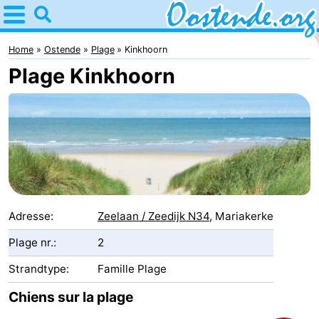
Home
Ostende
Home
Ostende
Plage
Kinkhoorn
Plage Kinkhoorn
Astuces
Avec
les
Passer
enfants
la
Appartements
nuit
Campings
Adresse:
Zeelaan / Zeedijk N34
, Mariakerke
Chambre
Plage nr.:
2
Strandtype:
Famille Plage
d'hôtes
Chaumières
Chiens sur la plage
-