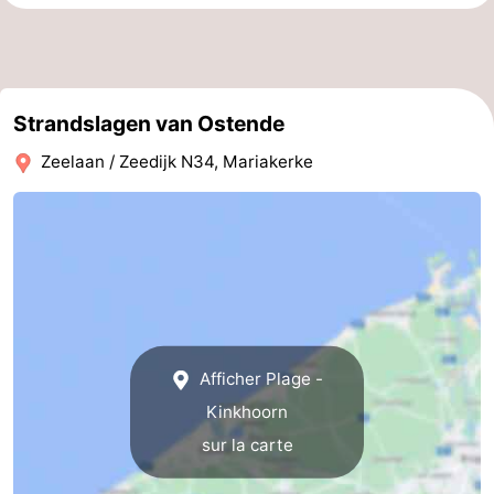
Westende
-
Nieuport
-
Strandslagen van Ostende
Oostduinkerke
-
Zeelaan / Zeedijk N34, Mariakerke
Koksijde
-
La
-
Panne
Nature
Météo
Westhoek
Contact
Afficher Plage -
Kinkhoorn
sur la carte