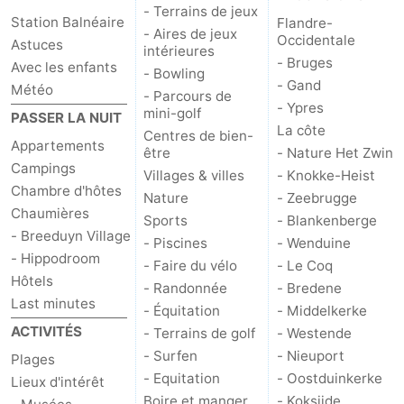
- Terrains de jeux
Station Balnéaire
Flandre-
- Aires de jeux
Occidentale
Astuces
intérieures
- Bruges
Avec les enfants
- Bowling
- Gand
Météo
- Parcours de
- Ypres
mini-golf
PASSER LA NUIT
La côte
Centres de bien-
Appartements
être
- Nature Het Zwin
Campings
Villages & villes
- Knokke-Heist
Chambre d'hôtes
Nature
- Zeebrugge
Chaumières
Sports
- Blankenberge
- Breeduyn Village
- Piscines
- Wenduine
- Hippodroom
- Faire du vélo
- Le Coq
Hôtels
- Randonnée
- Bredene
Last minutes
- Équitation
- Middelkerke
ACTIVITÉS
- Terrains de golf
- Westende
- Surfen
- Nieuport
Plages
- Equitation
- Oostduinkerke
Lieux d'intérêt
Boire et manger
- Koksijde