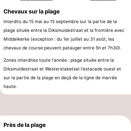
Points
Attractions
Chevaux sur la plage
de
-
Interdits du 15 mai au 15 septembre sur la partie de la
plage située entre la Diksmuidestraat et la frontière avec
vue
Croisières
-
Middelkerke (exception : du 1er juillet au 31 août, les
Terrains
-
chevaux de course peuvent patauger entre 5h et 7h30).
Zones interdites toute l'année : plage située entre la
de
Aires
-
Diksmuidestraat et Westerstaketsel l'estacade ouest et
jeux
de
Bowling
-
sur la partie de la plage en deçà de la ligne de marrée
haute.
jeux
Parcours
Centres
intérieures
de
de
Villages
mini-
bien-
&
Nature
Près de la plage
golf
être
villes
Sports