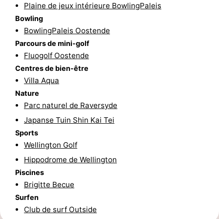
Plaine de jeux intérieure BowlingPaleis
Ypres
La
Bowling
BowlingPaleis Oostende
côte
-
Parcours de mini-golf
Fluogolf Oostende
Nature
-
Centres de bien-être
Villa Aqua
Het
Knokke-
-
Nature
Zwin
Heist
Zeebrugge
-
Parc naturel de Raversyde
Japanse Tuin Shin Kai Tei
Blankenberge
-
Sports
Wellington Golf
Wenduine
-
Hippodrome de Wellington
Le
-
Piscines
Brigitte Becue
Coq
Bredene
-
Surfen
Club de surf Outside
Middelkerke
-