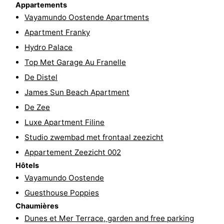
Appartements
-
Vayamundo Oostende Apartments
Apartment Franky
Piscines
-
Hydro Palace
Faire
-
Top Met Garage Au Franelle
De Distel
du
Randonnée
-
James Sun Beach Apartment
vélo
Équitation
-
De Zee
Luxe Apartment Filine
Terrains
-
Studio zwembad met frontaal zeezicht
de
Surfen
-
Appartement Zeezicht 002
Hôtels
golf
Equitation
Boire
Vayamundo Oostende
Guesthouse Poppies
et
Événements
Chaumières
manger
Pratiques
Dunes et Mer Terrace, garden and free parking