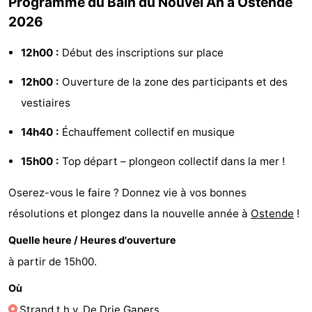
Programme du Bain du Nouvel An à Ostende
2026
Forum
12h00 :
Début des inscriptions sur place
Route
12h00 :
Ouverture de la zone des participants et des
-
vestiaires
Stationnement
-
14h40 :
Échauffement collectif en musique
Tram
Adresses
15h00 :
Top départ – plongeon collectif dans la mer !
du
Médicales
Région
Oserez-vous le faire ? Donnez vie à vos bonnes
littoral
Flandre-
résolutions et plongez dans la nouvelle année à
Ostende
!
Quelle heure / Heures d'ouverture
Occidentale
-
à partir de 15h00.
Bruges
-
Où
Gand
-
Strand t.h.v. De Drie Gapers