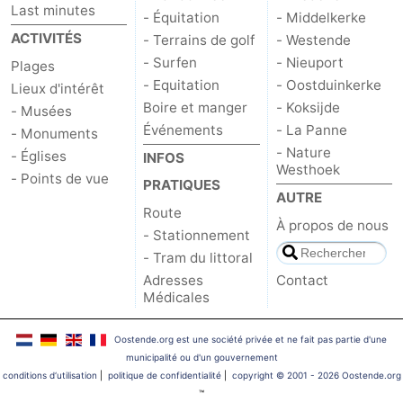
Last minutes
- Équitation
- Middelkerke
ACTIVITÉS
- Terrains de golf
- Westende
- Surfen
- Nieuport
Plages
- Equitation
- Oostduinkerke
Lieux d'intérêt
Boire et manger
- Koksijde
- Musées
Événements
- La Panne
- Monuments
- Nature
- Églises
INFOS
Westhoek
- Points de vue
PRATIQUES
AUTRE
Route
À propos de nous
- Stationnement
- Tram du littoral
Adresses
Contact
Médicales
Oostende.org est une société privée et ne fait pas partie d'une
municipalité ou d'un gouvernement
conditions d‘utilisation
|
politique de confidentialité
|
copyright © 2001 - 2026 Oostende.org
™