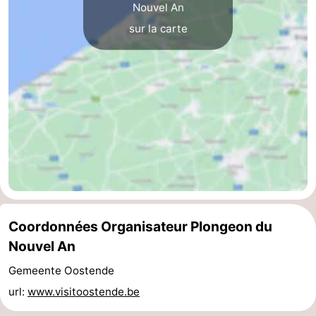
Nouvel An
Westende
-
sur la carte
Nieuport
-
Oostduinkerke
-
Koksijde
-
La
-
Panne
Nature
Météo
Westhoek
Contact
Coordonnées Organisateur Plongeon du
Nouvel An
Gemeente Oostende
url:
www.visitoostende.be