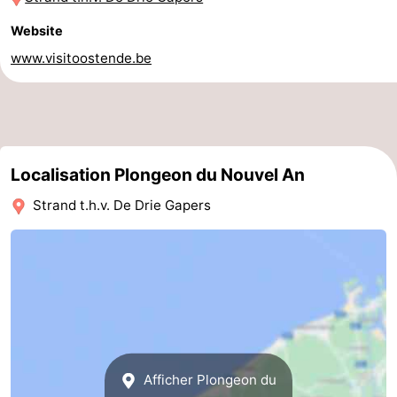
Ypres
La
Website
www.visitoostende.be
côte
-
Nature
-
Het
Knokke-
-
Localisation Plongeon du Nouvel An
Zwin
Heist
Zeebrugge
-
Strand t.h.v. De Drie Gapers
Blankenberge
-
Wenduine
-
Le
-
Coq
Bredene
-
Afficher Plongeon du
Middelkerke
-