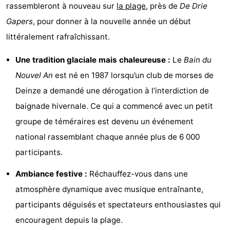
rassembleront à nouveau sur
la plage
, près de
De Drie
Points
Attractions
Gapers
, pour donner à la nouvelle année un début
littéralement rafraîchissant.
de
-
vue
Croisières
-
Une tradition glaciale mais chaleureuse :
Le
Bain du
Nouvel An
est né en 1987 lorsqu’un club de morses de
Terrains
-
Deinze a demandé une dérogation à l’interdiction de
de
Aires
-
baignade hivernale. Ce qui a commencé avec un petit
groupe de téméraires est devenu un événement
jeux
de
Bowling
-
national rassemblant chaque année plus de 6 000
jeux
Parcours
Centres
participants.
Ambiance festive :
Réchauffez-vous dans une
intérieures
de
de
Villages
atmosphère dynamique avec musique entraînante,
mini-
bien-
&
Nature
participants déguisés et spectateurs enthousiastes qui
encouragent depuis la plage.
golf
être
villes
Sports