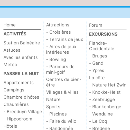
Home
Attractions
Forum
- Croisières
ACTIVITÉS
EXCURSIONS
- Terrains de jeux
Station Balnéaire
Flandre-
- Aires de jeux
Occidentale
Astuces
intérieures
- Bruges
Avec les enfants
- Bowling
- Gand
Météo
- Parcours de
- Ypres
mini-golf
PASSER LA NUIT
La côte
Centres de bien-
Appartements
être
- Nature Het Zwin
Campings
Villages & villes
- Knokke-Heist
Chambre d'hôtes
Nature
- Zeebrugge
Chaumières
Sports
- Blankenberge
- Breeduyn Village
- Piscines
- Wenduine
- Hippodroom
- Faire du vélo
- Le Coq
Hôtels
- Randonnée
- Bredene