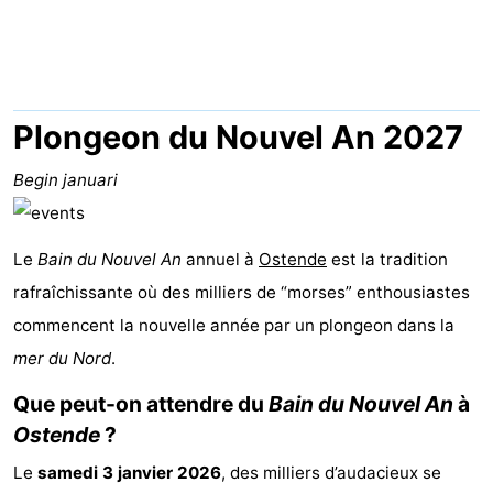
Breeduyn
-
Village
Hippodroom
Hôtels
Last
Plongeon du Nouvel An 2027
minutes
Plages
Begin januari
Voir
Le
Bain du Nouvel An
annuel à
Ostende
est la tradition
et
Lieux
rafraîchissante où des milliers de “morses” enthousiastes
faire
d'intérêt
-
commencent la nouvelle année par un plongeon dans la
mer du Nord
.
Musées
-
Que peut-on attendre du
Bain du Nouvel An
à
Monuments
-
Ostende
?
Le
Églises
-
samedi 3 janvier 2026
, des milliers d’audacieux se