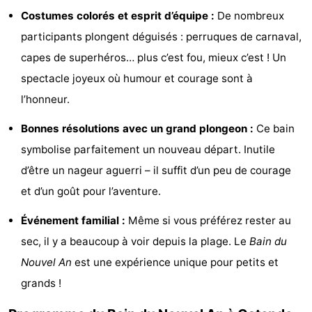
Costumes colorés et esprit d’équipe :
De nombreux
-
participants plongent déguisés : perruques de carnaval,
Piscines
-
capes de superhéros… plus c’est fou, mieux c’est ! Un
spectacle joyeux où humour et courage sont à
Faire
-
l’honneur.
du
Randonnée
-
Bonnes résolutions avec un grand plongeon :
Ce bain
vélo
Équitation
-
symbolise parfaitement un nouveau départ. Inutile
d’être un nageur aguerri – il suffit d’un peu de courage
Terrains
-
et d’un goût pour l’aventure.
de
Surfen
-
Événement familial :
Même si vous préférez rester au
golf
Equitation
Boire
sec, il y a beaucoup à voir depuis la plage. Le
Bain du
Nouvel An
est une expérience unique pour petits et
et
Événements
grands !
manger
Pratiques