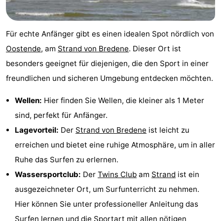
Village
Hippodroom
Hotels
Für echte Anfänger gibt es einen idealen Spot nördlich von
Zimmer
Oostende
, am
Strand von Bredene
. Dieser Ort ist
(mit
Lastminutes
besonders geeignet für diejenigen, die den Sport in einer
freundlichen und sicheren Umgebung entdecken möchten.
Frühstück)
Strand
Wellen:
Hier finden Sie Wellen, die kleiner als 1 Meter
Sehen
sind, perfekt für Anfänger.
&
-
Lagevorteil:
Der
Strand von Bredene
ist leicht zu
erreichen und bietet eine ruhige Atmosphäre, um in aller
tun
Museen
-
Ruhe das Surfen zu erlernen.
Denkmäler
-
Wassersportclub:
Der
Twins Club
am
Strand
ist ein
ausgezeichneter Ort, um Surfunterricht zu nehmen.
Kirchen
-
Hier können Sie unter professioneller Anleitung das
Aussichtspunkte
Attraktionen
Surfen lernen und die Sportart mit allen nötigen