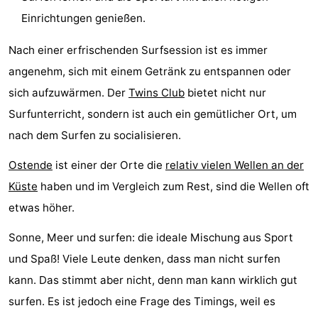
Einrichtungen genießen.
-
Nach einer erfrischenden Surfsession ist es immer
Rundfahrten
-
angenehm, sich mit einem Getränk zu entspannen oder
Spielplätze
-
sich aufzuwärmen. Der
Twins Club
bietet nicht nur
Surfunterricht, sondern ist auch ein gemütlicher Ort, um
Indoor-
-
nach dem Surfen zu socialisieren.
Spielplätze
Bowling
-
Ostende
ist einer der Orte die
relativ vielen Wellen an der
Minigolfplätze
Wellness-
Küste
haben und im Vergleich zum Rest, sind die Wellen oft
etwas höher.
Zentren
Dörfer
Sonne, Meer und surfen: die ideale Mischung aus Sport
&
Natur
und Spaß! Viele Leute denken, dass man nicht surfen
Städte
Sport
kann. Das stimmt aber nicht, denn man kann wirklich gut
surfen. Es ist jedoch eine Frage des Timings, weil es
-