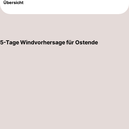
Übersicht
-
Parken
-
Küstetram
Medizin
5-Tage Windvorhersage für Ostende
Adressen
Region
Westflandern
-
Brügge
-
Gent
-
Ypern
Die
Küste
-