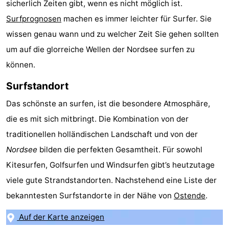
sicherlich Zeiten gibt, wenn es nicht möglich ist.
Schwimmbader
-
Surfprognosen
machen es immer leichter für Surfer. Sie
wissen genau wann und zu welcher Zeit Sie gehen sollten
Radfahren
-
um auf die glorreiche Wellen der Nordsee surfen zu
Wandern
-
können.
Reiten
-
Surfstandort
Das schönste an surfen, ist die besondere Atmosphäre,
Golfplatze
-
die es mit sich mitbringt. Die Kombination von der
Surfen
Essen
traditionellen holländischen Landschaft und von der
Nordsee
bilden die perfekten Gesamtheit. Für sowohl
und
Veranstaltungen
Kitesurfen, Golfsurfen und Windsurfen gibt’s heutzutage
trinken
Praktisch
viele gute Strandstandorten. Nachstehend eine Liste der
bekanntesten Surfstandorte in der Nähe von
Ostende
.
Forum
Auf der Karte anzeigen
Route