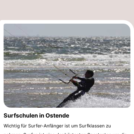
Oostduinkerke
-
Koksijde
-
De
-
Panne
Natur
Wetter
Westhoek
Kontakt
Surfschulen in Ostende
Wichtig für Surfer-Anfänger ist um Surfklassen zu