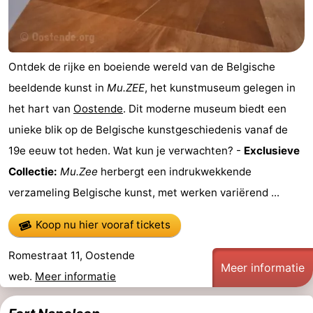
Gent
-
Ieper
De
Ontdek de rijke en boeiende wereld van de Belgische
Kust
-
beeldende kunst in
Mu.ZEE
, het kunstmuseum gelegen in
het hart van
Oostende
. Dit moderne museum biedt een
Natuur
-
unieke blik op de Belgische kunstgeschiedenis vanaf de
Het
Knokke-
-
19e eeuw tot heden. Wat kun je verwachten? -
Exclusieve
Collectie:
Mu.Zee
herbergt een indrukwekkende
Zwin
Heist
Zeebrugge
-
verzameling Belgische kunst, met werken variërend ...
Blankenberge
-
Koop nu hier vooraf tickets
Wenduine
-
Romestraat 11, Oostende
Meer informatie
De
-
web.
Meer informatie
Haan
Bredene
-