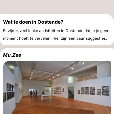
Route
-
Wat te doen in Oostende?
Parkeren
-
Er zijn zoveel leuke activiteiten in Oostende dat je je geen
moment hoeft te vervelen. Hier zijn een paar suggesties:
Kusttram
Reisboekenwinkel
Nieuws
Mu.Zee
Medische
adressen
Regio
West-
Vlaanderen
-
Brugge
-