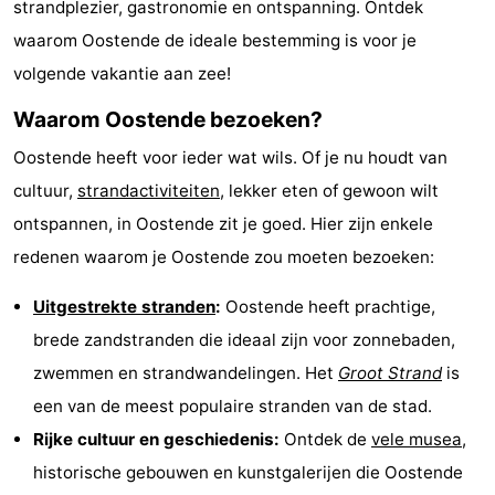
strandplezier, gastronomie en ontspanning. Ontdek
Uitkijkpunten
Attracties
waarom Oostende de ideale bestemming is voor je
volgende vakantie aan zee!
-
Waarom Oostende bezoeken?
Rondvaarten
-
Oostende heeft voor ieder wat wils. Of je nu houdt van
Speeltuinen
-
cultuur,
strandactiviteiten
, lekker eten of gewoon wilt
ontspannen, in Oostende zit je goed. Hier zijn enkele
Binnenspeeltuinen
-
redenen waarom je Oostende zou moeten bezoeken:
Bowlen
-
Uitgestrekte stranden
:
Oostende heeft prachtige,
Minigolfbanen
Wellness
brede zandstranden die ideaal zijn voor zonnebaden,
zwemmen en strandwandelingen. Het
Groot Strand
is
centra
Dorpen
een van de meest populaire stranden van de stad.
&
Natuur
Rijke cultuur en geschiedenis:
Ontdek de
vele musea
,
historische gebouwen en kunstgalerijen die Oostende
Steden
Sporten