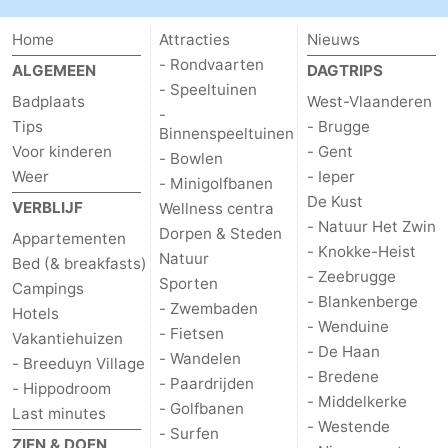
Home
Attracties
Nieuws
- Rondvaarten
ALGEMEEN
DAGTRIPS
- Speeltuinen
Badplaats
West-Vlaanderen
-
Tips
- Brugge
Binnenspeeltuinen
Voor kinderen
- Gent
- Bowlen
Weer
- Ieper
- Minigolfbanen
De Kust
VERBLIJF
Wellness centra
- Natuur Het Zwin
Dorpen & Steden
Appartementen
- Knokke-Heist
Natuur
Bed (& breakfasts)
- Zeebrugge
Sporten
Campings
- Blankenberge
- Zwembaden
Hotels
- Wenduine
- Fietsen
Vakantiehuizen
- De Haan
- Wandelen
- Breeduyn Village
- Bredene
- Paardrijden
- Hippodroom
- Middelkerke
- Golfbanen
Last minutes
- Westende
- Surfen
ZIEN & DOEN