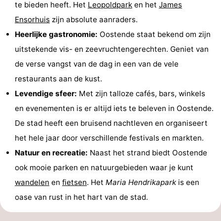
te bieden heeft. Het
Leopoldpark
en het
James
-
Ensorhuis
zijn absolute aanraders.
Heerlijke gastronomie:
Oostende staat bekend om zijn
Zwembaden
-
uitstekende vis- en zeevruchtengerechten. Geniet van
Fietsen
-
de verse vangst van de dag in een van de vele
restaurants aan de kust.
Wandelen
-
Levendige sfeer:
Met zijn talloze cafés, bars, winkels
Paardrijden
-
en evenementen is er altijd iets te beleven in Oostende.
De stad heeft een bruisend nachtleven en organiseert
Golfbanen
-
het hele jaar door verschillende festivals en markten.
Surfen
Eten
Natuur en recreatie:
Naast het strand biedt Oostende
ook mooie parken en natuurgebieden waar je kunt
en
Evenementen
wandelen
en
fietsen
. Het
Maria Hendrikapark
is een
drinken
Praktisch
oase van rust in het hart van de stad.
Forum