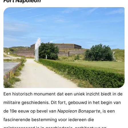
Fort Napoleon
Middelkerke
-
Westende
-
Nieuwpoort
-
Oostduinkerke
-
Koksijde
-
De
-
Panne
Natuur
Weer
Een historisch monument dat een uniek inzicht biedt in de
Westhoek
Contact
militaire geschiedenis. Dit fort, gebouwd in het begin van
de 19e eeuw op bevel van
Napoleon Bonaparte
, is een
fascinerende bestemming voor iedereen die