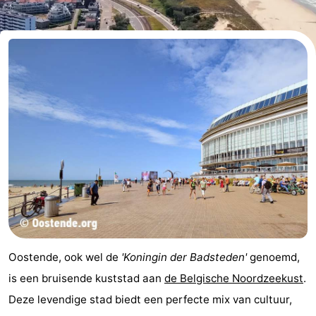
-
Breeduyn
-
Village
Hippodroom
Last
minutes
Strand
Zien
&
Bezienswaardigheden
doen
-
Musea
-
Oostende, ook wel de
'Koningin der Badsteden'
genoemd,
Monumenten
-
is een bruisende kuststad aan
de Belgische Noordzeekust
.
Deze levendige stad biedt een perfecte mix van cultuur,
Kerken
-