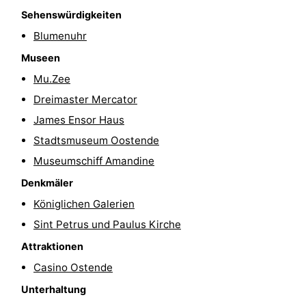
Sehenswürdigkeiten
-
Blumenuhr
Rundfahrten
-
Museen
Mu.Zee
Spielplätze
-
Dreimaster Mercator
Indoor-
-
James Ensor Haus
Stadtsmuseum Oostende
Spielplätze
Bowling
-
Museumschiff Amandine
Minigolfplätze
Wellness-
Denkmäler
Zentren
Dörfer
Königlichen Galerien
Sint Petrus und Paulus Kirche
&
Natur
Attraktionen
Städte
Sport
Casino Ostende
Unterhaltung
-