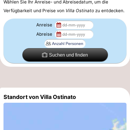
Wählen Sie Ihr Anreise- und Abreisedatum, um die
-
Verfügbarkeit und Preise von
Villa Ostinato
zu entdecken.
Parken
-
Anreise
Abreise
Küstetram
Medizin
Adressen
Region
Suchen und finden
Westflandern
-
Brügge
-
Standort von Villa Ostinato
Gent
-
Ypern
Die
Küste
-