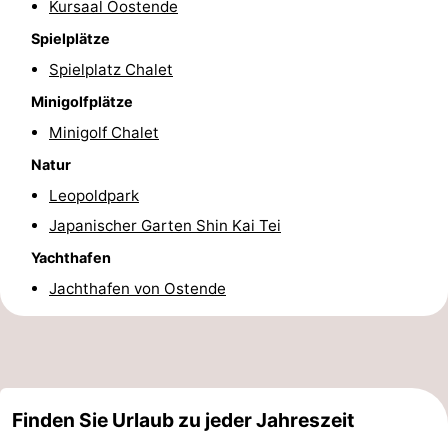
Kursaal Oostende
Schwimmbader
-
Spielplätze
Spielplatz Chalet
Radfahren
-
Minigolfplätze
Wandern
-
Minigolf Chalet
Reiten
-
Natur
Leopoldpark
Golfplatze
-
Japanischer Garten Shin Kai Tei
Surfen
Essen
Yachthafen
Jachthafen von Ostende
und
Veranstaltungen
trinken
Praktisch
Forum
Finden Sie Urlaub zu jeder Jahreszeit
Route