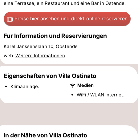
eine Terrasse, ein Restaurant und eine Bar in Ostende.
Village
Hippodroom
Hotels
Preise hier ansehen
und direkt online reservieren
Zimmer
Fur Information und Reservierungen
(mit
Lastminutes
Karel Janssenslaan 10, Oostende
Frühstück)
Strand
web.
Weitere Informationen
Sehen
Eigenschaften von Villa Ostinato
&
-
Medien
Klimaanlage.
tun
Museen
-
WiFi / WLAN Internet.
Denkmäler
-
Kirchen
-
Aussichtspunkte
Attraktionen
In der Nähe von Villa Ostinato