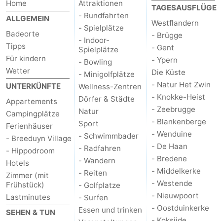
Home
Attraktionen
TAGESAUSFLÜGE
- Rundfahrten
ALLGEMEIN
Westflandern
- Spielplätze
Badeorte
- Brügge
- Indoor-
Tipps
- Gent
Spielplätze
Für kindern
- Ypern
- Bowling
Wetter
Die Küste
- Minigolfplätze
- Natur Het Zwin
UNTERKÜNFTE
Wellness-Zentren
- Knokke-Heist
Dörfer & Städte
Appartements
- Zeebrugge
Natur
Campingplätze
- Blankenberge
Sport
Ferienhäuser
- Wenduine
- Schwimmbader
- Breeduyn Village
- De Haan
- Radfahren
- Hippodroom
- Bredene
- Wandern
Hotels
- Middelkerke
- Reiten
Zimmer (mit
- Westende
Frühstück)
- Golfplatze
- Nieuwpoort
Lastminutes
- Surfen
- Oostduinkerke
Essen und trinken
SEHEN & TUN
- Koksijde