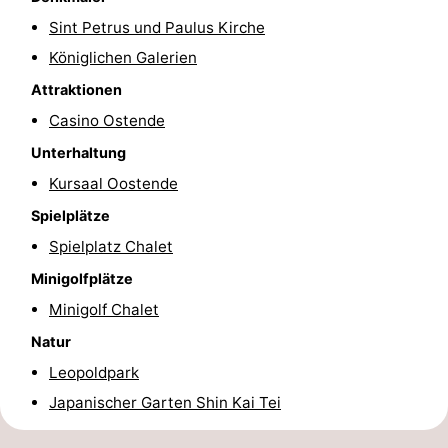
Sint Petrus und Paulus Kirche
Schwimmbader
-
Königlichen Galerien
Radfahren
-
Attraktionen
Wandern
-
Casino Ostende
Unterhaltung
Reiten
-
Kursaal Oostende
Golfplatze
-
Spielplätze
Spielplatz Chalet
Surfen
Essen
Minigolfplätze
und
Veranstaltungen
Minigolf Chalet
Natur
trinken
Praktisch
Leopoldpark
Forum
Japanischer Garten Shin Kai Tei
Route