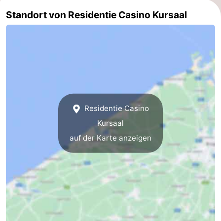
Standort von Residentie Casino Kursaal
Natur
-
Het
Knokke-
-
Zwin
Heist
Zeebrugge
-
Blankenberge
-
Wenduine
-
Residentie Casino
Kursaal
De
-
auf der Karte anzeigen
Haan
Bredene
-
Middelkerke
-
Westende
-
Nieuwpoort
-