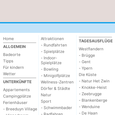
Home
Attraktionen
TAGESAUSFLÜGE
- Rundfahrten
ALLGEMEIN
Westflandern
- Spielplätze
Badeorte
- Brügge
- Indoor-
Tipps
- Gent
Spielplätze
Für kindern
- Ypern
- Bowling
Wetter
Die Küste
- Minigolfplätze
- Natur Het Zwin
UNTERKÜNFTE
Wellness-Zentren
- Knokke-Heist
Dörfer & Städte
Appartements
- Zeebrugge
Natur
Campingplätze
- Blankenberge
Sport
Ferienhäuser
- Wenduine
- Schwimmbader
- Breeduyn Village
- De Haan
- Radfahren