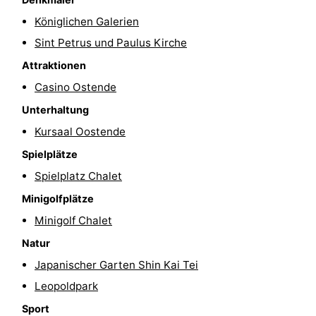
Schwimmbader
-
Königlichen Galerien
Sint Petrus und Paulus Kirche
Radfahren
-
Attraktionen
Wandern
-
Casino Ostende
Unterhaltung
Reiten
-
Kursaal Oostende
Golfplatze
-
Spielplätze
Spielplatz Chalet
Surfen
Essen
Minigolfplätze
und
Veranstaltungen
Minigolf Chalet
trinken
Praktisch
Natur
Japanischer Garten Shin Kai Tei
Forum
Leopoldpark
Route
Sport