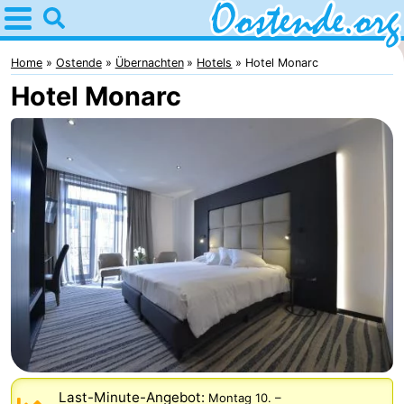
Home
Oostende
Home
Ostende
Übernachten
Hotels
Hotel Monarc
Hotel Monarc
Tipps
Für
kindern
Übernachten
Appartements
Campingplätze
Ferienhäuser
-
Breeduyn
-
Last-Minute-Angebot:
Montag 10.
–