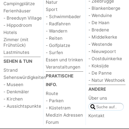
- Zeebrugge
Natur
Campingplätze
- Blankenberge
Sport
Ferienhäuser
- Wenduine
- Schwimmbader
- Breeduyn Village
- De Haan
- Radfahren
- Hippodroom
- Bredene
- Wandern
Hotels
- Middelkerke
- Reiten
Zimmer (mit
- Westende
Frühstück)
- Golfplatze
- Nieuwpoort
Lastminutes
- Surfen
- Oostduinkerke
Essen und trinken
SEHEN & TUN
- Koksijde
Veranstaltungen
Strand
- De Panne
PRAKTISCHE
Sehenswürdigkeiten
- Natur Westhoek
- Museen
INFO.
ANDERE
- Denkmäler
Route
Über uns
- Kirchen
- Parken
- Aussichtspunkte
- Küstetram
Medizin Adressen
Kontakt
Forum