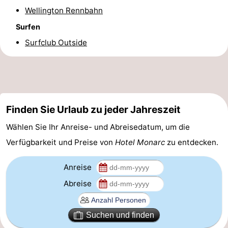
Wellington Rennbahn
-
Surfen
Parken
-
Surfclub Outside
Küstetram
Medizin
Adressen
Region
Westflandern
Finden Sie Urlaub zu jeder Jahreszeit
Wählen Sie Ihr Anreise- und Abreisedatum, um die
-
Verfügbarkeit und Preise von
Hotel Monarc
zu entdecken.
Brügge
-
Anreise
Gent
-
Abreise
Ypern
Die
Suchen und finden
Küste
-