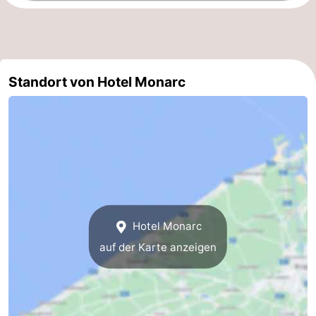
Natur
-
Het
Knokke-
-
Standort von Hotel Monarc
Zwin
Heist
Zeebrugge
-
Blankenberge
-
Wenduine
-
De
-
Haan
Bredene
-
Hotel Monarc
Middelkerke
-
auf der Karte anzeigen
Westende
-
Nieuwpoort
-