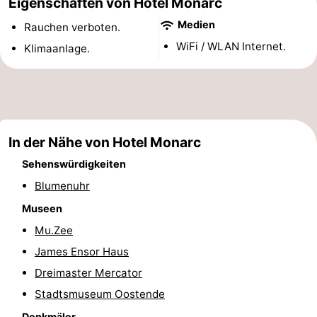
Eigenschaften von Hotel Monarc
-
Medien
Rauchen verboten.
WiFi / WLAN Internet.
Klimaanlage.
Rundfahrten
-
Spielplätze
-
Indoor-
-
In der Nähe von Hotel Monarc
Spielplätze
Bowling
-
Sehenswürdigkeiten
Minigolfplätze
Wellness-
Blumenuhr
Museen
Zentren
Dörfer
Mu.Zee
&
Natur
James Ensor Haus
Dreimaster Mercator
Städte
Sport
Stadtsmuseum Oostende
-
Denkmäler