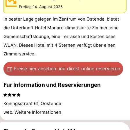
Village
Hippodroom
Hotels
Freitag 14. August 2026
In bester Lage gelegen im Zentrum von Ostende, bietet
Zimmer
die Unterkunft Hotel Monarc klimatisierte Zimmer, eine
(mit
Lastminutes
Gemeinschaftslounge, eine Terrasse und kostenloses
WLAN. Dieses Hotel mit 4 Sternen verfügt über einen
Frühstück)
Strand
Zimmerservice.
Sehen
Preise hier ansehen
und direkt online reservieren
&
-
Fur Information und Reservierungen
tun
Museen
-
Denkmäler
-
Koningsstraat 61, Oostende
Kirchen
-
web.
Weitere Informationen
Aussichtspunkte
Attraktionen