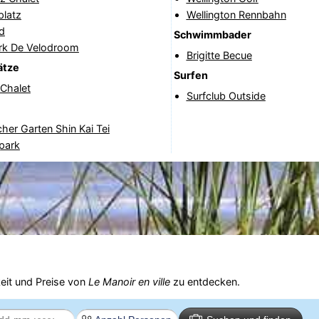
platz
Wellington Rennbahn
d
Schwimmbader
rk De Velodroom
Brigitte Becue
ätze
Surfen
 Chalet
Surfclub Outside
her Garten Shin Kai Tei
park
eit und Preise von
Le Manoir en ville
zu entdecken.