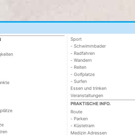
Sport
N
- Schwimmbader
- Radfahren
keiten
- Wandern
- Reiten
- Golfplatze
- Surfen
unkte
Essen und trinken
Veranstaltungen
PRAKTISCHE INFO.
lplätze
Route
- Parken
ze
- Küstetram
tren
Medizin Adressen