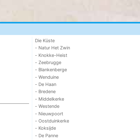
Die Küste
- Natur Het Zwin
- Knokke-Heist
- Zeebrugge
- Blankenberge
- Wenduine
- De Haan
- Bredene
- Middelkerke
- Westende
- Nieuwpoort
- Oostduinkerke
- Koksijde
- De Panne