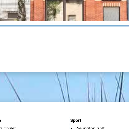
e
Sport
tz Chalet
Wellington Golf