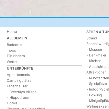
Home
SEHEN & TU
Strand
ALLGEMEIN
Sehenswürdig
Badeorte
- Museen
Tipps
- Denkmäler
Für kindern
- Kirchen
Wetter
- Aussichtsp
UNTERKÜNFTE
Attraktionen
Appartements
- Rundfahrten
Campingplätze
- Spielplätze
Ferienhäuser
- Indoor-Spie
- Breeduyn Village
- Bowling
- Hippodroom
- Minigolfplät
Hotels
Wellness-Zen
Zimmer (mit Frühstück)