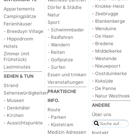
- Knokke-Heist
Dörfer & Städte
Appartements
- Zeebrugge
Natur
Campingplätze
- Blankenberge
Sport
Ferienhäuser
- Wenduine
- Schwimmbader
- Breeduyn Village
- De Haan
- Radfahren
- Hippodroom
- Bredene
- Wandern
Hotels
- Middelkerke
- Reiten
Zimmer (mit
- Westende
Frühstück)
- Golfplatze
- Nieuwpoort
Lastminutes
- Surfen
- Oostduinkerke
Essen und trinken
SEHEN & TUN
- Koksijde
Veranstaltungen
Strand
- De Panne
PRAKTISCHE
Sehenswürdigkeiten
- Natur Westhoek
- Museen
INFO.
ANDERE
- Denkmäler
Route
Über uns
- Kirchen
- Parken
- Aussichtspunkte
- Küstetram
Medizin Adressen
Kontakt