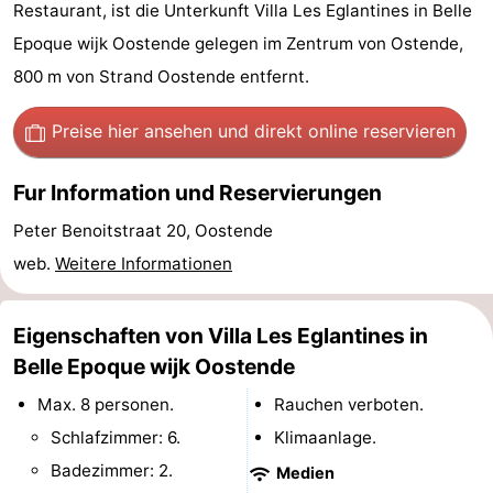
Restaurant, ist die Unterkunft Villa Les Eglantines in Belle
Village
Hippodroom
Hotels
Epoque wijk Oostende gelegen im Zentrum von Ostende,
800 m von Strand Oostende entfernt.
Zimmer
(mit
Lastminutes
Preise hier ansehen
und direkt online reservieren
Frühstück)
Strand
Fur Information und Reservierungen
Sehen
Peter Benoitstraat 20, Oostende
web.
Weitere Informationen
&
-
tun
Museen
-
Eigenschaften von Villa Les Eglantines in
Belle Epoque wijk Oostende
Denkmäler
-
Max. 8 personen.
Rauchen verboten.
Kirchen
-
Schlafzimmer: 6.
Klimaanlage.
Badezimmer: 2.
Aussichtspunkte
Attraktionen
Medien