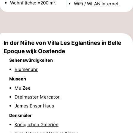
Wohnfläche: ±200 m².
WiFi / WLAN Internet.
-
Rundfahrten
-
Spielplätze
-
In der Nähe von Villa Les Eglantines in Belle
Indoor-
-
Epoque wijk Oostende
Sehenswürdigkeiten
Spielplätze
Bowling
-
Blumenuhr
Minigolfplätze
Wellness-
Museen
Mu.Zee
Zentren
Dörfer
Dreimaster Mercator
&
Natur
James Ensor Haus
Städte
Sport
Denkmäler
Königlichen Galerien
-