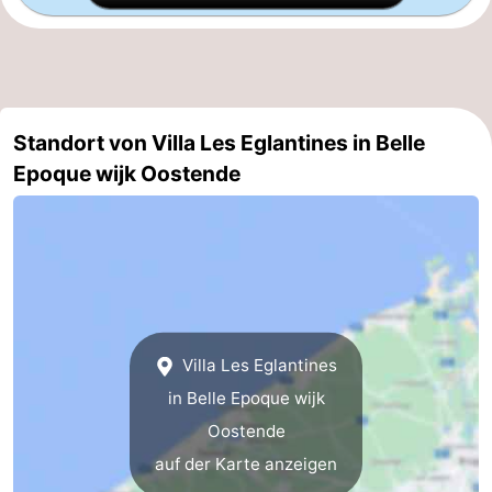
Natur
-
Het
Knokke-
-
Zwin
Heist
Zeebrugge
-
Standort von Villa Les Eglantines in Belle
Epoque wijk Oostende
Blankenberge
-
Wenduine
-
De
-
Haan
Bredene
-
Villa Les Eglantines
Middelkerke
-
in Belle Epoque wijk
Westende
-
Oostende
auf der Karte anzeigen
Nieuwpoort
-