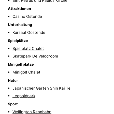
Sint Petrus und Paulus Kirche
Schwimmbader
-
Attraktionen
Casino Ostende
Radfahren
-
Unterhaltung
Wandern
-
Kursaal Oostende
Spielplätze
Reiten
-
Spielplatz Chalet
Golfplatze
-
Skatepark De Velodroom
Minigolfplätze
Surfen
Essen
Minigolf Chalet
und
Veranstaltungen
Natur
trinken
Praktisch
Japanischer Garten Shin Kai Tei
Leopoldpark
Forum
Sport
Route
Wellington Rennbahn