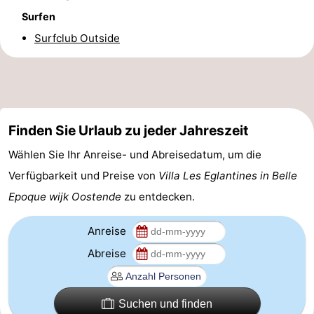
Surfen
-
Surfclub Outside
Parken
-
Küstetram
Medizin
Adressen
Region
Finden Sie Urlaub zu jeder Jahreszeit
Westflandern
Wählen Sie Ihr Anreise- und Abreisedatum, um die
Verfügbarkeit und Preise von
Villa Les Eglantines in Belle
-
Epoque wijk Oostende
zu entdecken.
Brügge
-
Anreise
Gent
-
Abreise
Ypern
Die
Suchen und finden
Küste
-