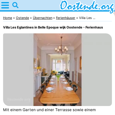
Home
Oostende
Home
Ostende
Übernachten
Ferienhäuser
Villa Les ...
Villa Les Eglantines in Belle Epoque wijk Oostende - Ferienhaus
Tipps
Für
kindern
Übernachten
Appartements
Campingplätze
Ferienhäuser
-
Mit einem Garten und einer Terrasse sowie einem
Breeduyn
-