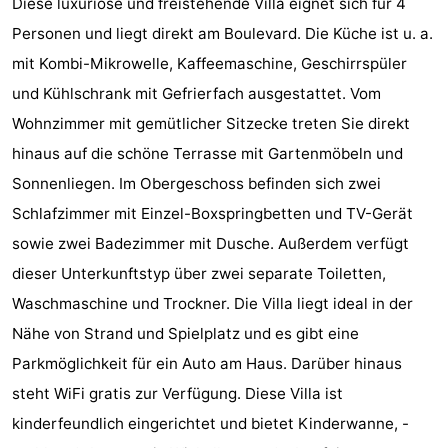
Diese luxuriöse und freistehende Villa eignet sich für 4
Village
Hippodroom
Hotels
Personen und liegt direkt am Boulevard. Die Küche ist u. a.
mit Kombi-Mikrowelle, Kaffeemaschine, Geschirrspüler
Zimmer
und Kühlschrank mit Gefrierfach ausgestattet. Vom
(mit
Lastminutes
Wohnzimmer mit gemütlicher Sitzecke treten Sie direkt
hinaus auf die schöne Terrasse mit Gartenmöbeln und
Frühstück)
Strand
Sonnenliegen. Im Obergeschoss befinden sich zwei
Sehen
Schlafzimmer mit Einzel-Boxspringbetten und TV-Gerät
sowie zwei Badezimmer mit Dusche. Außerdem verfügt
&
-
dieser Unterkunftstyp über zwei separate Toiletten,
tun
Museen
-
Waschmaschine und Trockner. Die Villa liegt ideal in der
Nähe von Strand und Spielplatz und es gibt eine
Denkmäler
-
Parkmöglichkeit für ein Auto am Haus. Darüber hinaus
Kirchen
-
steht WiFi gratis zur Verfügung. Diese Villa ist
kinderfeundlich eingerichtet und bietet Kinderwanne, -
Aussichtspunkte
Attraktionen