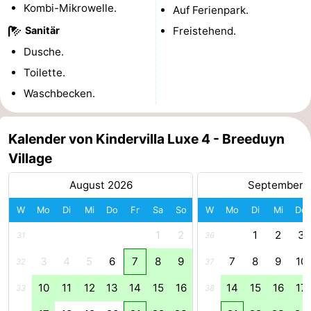
Kombi-Mikrowelle.
Auf Ferienpark.
-
Sanitär
Freistehend.
Dusche.
Parken
-
Toilette.
Küstetram
Medizin
Waschbecken.
Adressen
Region
Kalender von Kindervilla Luxe 4 - Breeduyn
Westflandern
Village
-
August 2026
September 
Brügge
-
W
Mo
Di
Mi
Do
Fr
Sa
So
W
Mo
Di
Mi
Do
1
2
1
2
3
31
36
Gent
-
3
4
5
6
7
8
9
7
8
9
10
32
37
Ypern
Die
10
11
12
13
14
15
16
14
15
16
17
33
38
Küste
-