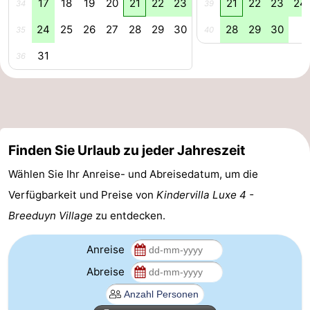
17
18
19
20
21
22
23
21
22
23
24
34
39
Natur
-
24
25
26
27
28
29
30
28
29
30
35
40
Het
Knokke-
-
31
36
Zwin
Heist
Zeebrugge
-
Blankenberge
-
Wenduine
-
Finden Sie Urlaub zu jeder Jahreszeit
Wählen Sie Ihr Anreise- und Abreisedatum, um die
De
-
Verfügbarkeit und Preise von
Kindervilla Luxe 4 -
Haan
Bredene
-
Breeduyn Village
zu entdecken.
Middelkerke
-
Anreise
Westende
-
Abreise
Nieuwpoort
-