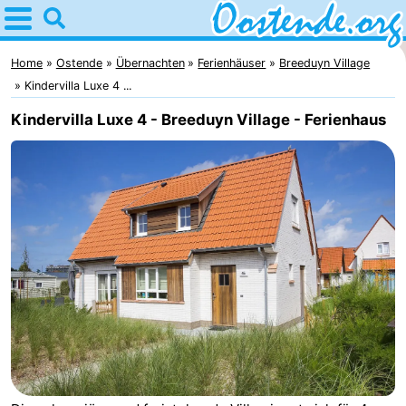
Home
Oostende
Home
Ostende
Übernachten
Ferienhäuser
Breeduyn Village
Kindervilla Luxe 4 ...
Tipps
Kindervilla Luxe 4 - Breeduyn Village - Ferienhaus
Für
kindern
Übernachten
Appartements
Campingplätze
Ferienhäuser
-
Breeduyn
-