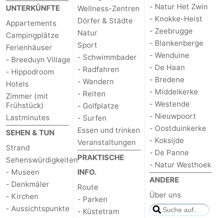
- Natur Het Zwin
UNTERKÜNFTE
Wellness-Zentren
- Knokke-Heist
Dörfer & Städte
Appartements
- Zeebrugge
Natur
Campingplätze
- Blankenberge
Sport
Ferienhäuser
- Wenduine
- Schwimmbader
- Breeduyn Village
- De Haan
- Radfahren
- Hippodroom
- Bredene
- Wandern
Hotels
- Middelkerke
- Reiten
Zimmer (mit
- Westende
Frühstück)
- Golfplatze
- Nieuwpoort
Lastminutes
- Surfen
- Oostduinkerke
Essen und trinken
SEHEN & TUN
- Koksijde
Veranstaltungen
Strand
- De Panne
PRAKTISCHE
Sehenswürdigkeiten
- Natur Westhoek
- Museen
INFO.
ANDERE
- Denkmäler
Route
Über uns
- Kirchen
- Parken
- Aussichtspunkte
- Küstetram