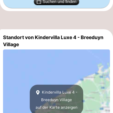
Suchen und finden
Oostduinkerke
-
Koksijde
-
De
-
Standort von Kindervilla Luxe 4 - Breeduyn
Panne
Natur
Wetter
Village
Westhoek
Kontakt
Kindervilla Luxe 4 -
Breeduyn Village
auf der Karte anzeigen