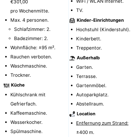
WiFi / WLAN Internet.
€301,00
Schwimmbader
-
TV.
pro Wochenmitte.
Max. 4 personen.
Kinder-Einrichtungen
Radfahren
-
Schlafzimmer: 2.
Hochstuhl (Kinderstuhl).
Wandern
-
Badezimmer: 2.
Kinderbett.
Wohnfläche: ±95 m².
Treppentor.
Reiten
-
Rauchen verboten.
Außerhalb
Golfplatze
-
Waschmaschine.
Garten.
Trockner.
Terrasse.
Surfen
Essen
Küche
Gartenmöbel.
und
Veranstaltungen
Kühlschrank mit
Autoparkplatz.
Gefrierfach.
Abstellraum.
trinken
Praktisch
Kaffeemaschine.
Location
Forum
Wasserkocher.
Entfernung zum Strand:
Spülmaschine.
±400 m.
Route