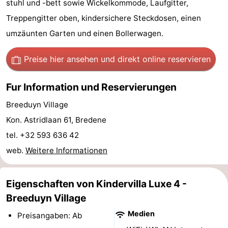
stuhl und -bett sowie Wickelkommode, Laufgitter,
-
Treppengitter oben, kindersichere Steckdosen, einen
umzäunten Garten und einen Bollerwagen.
Rundfahrten
-
Preise hier ansehen
und direkt online reservieren
Spielplätze
-
Indoor-
-
Fur Information und Reservierungen
Breeduyn Village
Spielplätze
Bowling
-
Kon. Astridlaan 61, Bredene
Minigolfplätze
Wellness-
tel. +32 593 636 42
web.
Weitere Informationen
Zentren
Dörfer
&
Natur
Eigenschaften von Kindervilla Luxe 4 -
Städte
Sport
Breeduyn Village
Medien
Preisangaben: Ab
-