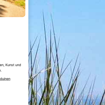
nen, Kunst und
e.
duinen