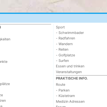
Sport
N
- Schwimmbader
- Radfahren
keiten
- Wandern
- Reiten
- Golfplatze
- Surfen
unkte
Essen und trinken
Veranstaltungen
PRAKTISCHE INFO.
lplätze
Route
- Parken
ze
- Küstetram
tren
Medizin Adressen
te
Forum