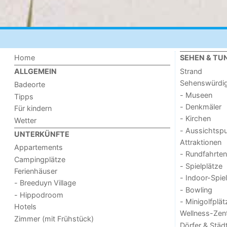
Home
SEHEN & TU
Strand
ALLGEMEIN
Sehenswürdig
Badeorte
- Museen
Tipps
- Denkmäler
Für kindern
- Kirchen
Wetter
- Aussichtsp
UNTERKÜNFTE
Attraktionen
Appartements
- Rundfahrten
Campingplätze
- Spielplätze
Ferienhäuser
- Indoor-Spie
- Breeduyn Village
- Bowling
- Hippodroom
- Minigolfplät
Hotels
Wellness-Zen
Zimmer (mit Frühstück)
Dörfer & Städ