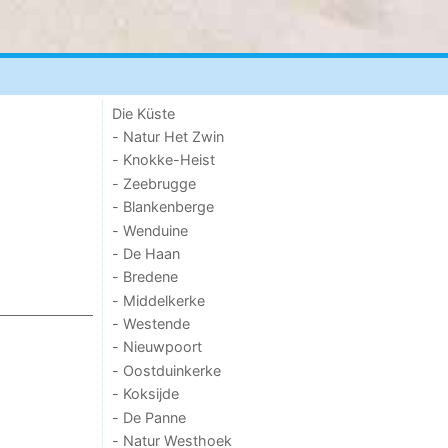
Die Küste
- Natur Het Zwin
- Knokke-Heist
- Zeebrugge
- Blankenberge
- Wenduine
- De Haan
- Bredene
- Middelkerke
- Westende
- Nieuwpoort
- Oostduinkerke
- Koksijde
- De Panne
- Natur Westhoek