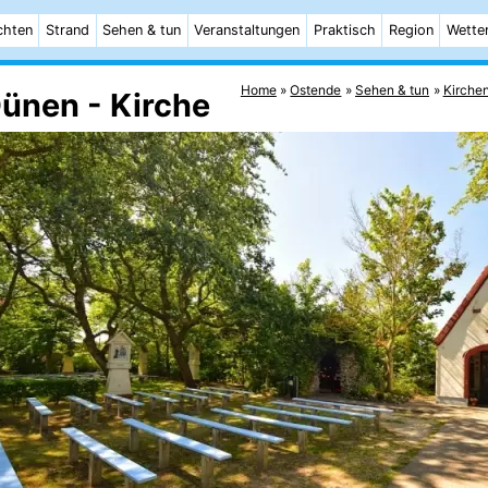
chten
Strand
Sehen & tun
Veranstaltungen
Praktisch
Region
Wette
Home
Ostende
Sehen & tun
Kirche
Dünen - Kirche