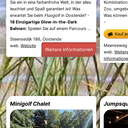
Sie ein in eine farbenfrohe Welt, in der alles
Kombination
leuchtet und Spaß garantiert ist! Was
Zoo, umgebe
erwartet Sie beim
Fluogolf
in
Oostende
? -
Was können 
18 Einzigartige Glow-in-the-Dark
-
Bahnen:
Spielen Sie auf einem Parcours ...
Kauf j
Steensedijk 186, Oostende
Meenseweg 4
web.
Website
Weitere Informationen
web.
Weiter
Information
Minigolf Chalet
Jumpsqu