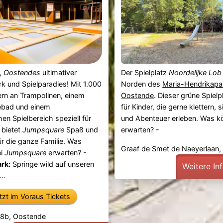
,
Oostendes
ultimativer
Der Spielplatz
Noordelijke Lob
k und Spielparadies! Mit 1.000
Norden des
Maria-Hendrikapa
rn an Trampolinen, einem
Oostende
. Dieser grüne Spielpl
lebad und einem
für Kinder, die gerne klettern,
en Spielbereich speziell für
und Abenteuer erleben. Was k
 bietet
Jumpsquare
Spaß und
erwarten? -
für die ganze Familie. Was
Graaf de Smet de Naeyerlaan
ei
Jumpsquare
erwarten? -
rk:
Springe wild auf unseren
Weitere In
..
etzt im Voraus Tickets
28b, Oostende