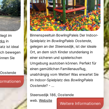
Binnenspeeltuin BowlingPaleis Der Indoor-
liegt im
Spielplatz im
BowlingPaleis Oostende
,
rks
in
gelegen an der
Steensedijk
, ist der ideale
atz ist ideal
Ort, an dem sich Kinder stundenlang in
 sich bewegen
einer sicheren und spielerischen
önnen Sie
Umgebung austoben können. Perfekt für
einen gemütlichen Familienausflug,
, Oostende
unabhängig vom Wetter! Was erwartet Sie
im Indoor-Spielplatz des
BowlingPaleis
formationen
Oostende
? - ...
Steensedijk 186, Oostende
web.
Website
Weitere Informationen