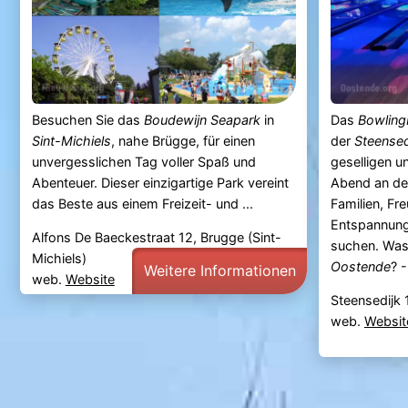
Besuchen Sie das
Boudewijn Seapark
in
Das
Bowling
Sint-Michiels
, nahe Brügge, für einen
der
Steensed
unvergesslichen Tag voller Spaß und
geselligen u
Abenteuer. Dieser einzigartige Park vereint
Abend an der
das Beste aus einem Freizeit- und ...
Familien, Fr
Entspannung
Alfons De Baeckestraat 12, Brugge (Sint-
suchen. Was
Michiels)
Oostende
? -
Weitere Informationen
web.
Website
Steensedijk
web.
Websit