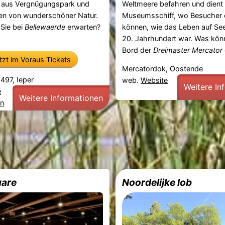
 aus Vergnügungspark und
Weltmeere befahren und dient 
n von wunderschöner Natur.
Museumsschiff, wo Besucher 
Sie bei
Bellewaerde
erwarten?
können, wie das Leben auf See
20. Jahrhundert war. Was kön
Bord der
Dreimaster Mercator
etzt im Voraus Tickets
Mercatordok, Oostende
97, Ieper
web.
Website
Weitere In
e
Weitere Informationen
en
are
Noordelijke lob