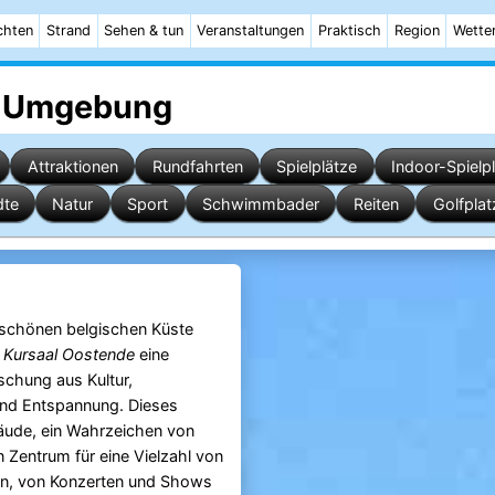
chten
Strand
Sehen & tun
Veranstaltungen
Praktisch
Region
Wette
 Umgebung
Attraktionen
Rundfahrten
Spielplätze
Indoor-Spielp
dte
Natur
Sport
Schwimmbader
Reiten
Golfplat
schönen belgischen Küste
t
Kursaal Oostende
eine
schung aus Kultur,
und Entspannung. Dieses
äude, ein Wahrzeichen von
ein Zentrum für eine Vielzahl von
en, von Konzerten und Shows