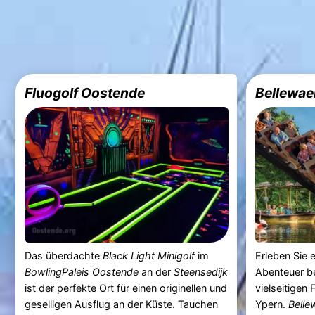
Fluogolf Oostende
Bellewae
Das überdachte
Black Light Minigolf
im
Erleben Sie 
BowlingPaleis Oostende
an der
Steensedijk
Abenteuer b
ist der perfekte Ort für einen originellen und
vielseitigen 
geselligen Ausflug an der Küste. Tauchen
Ypern
.
Belle