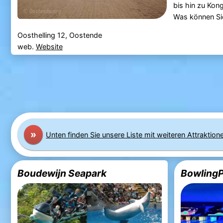
bis hin zu Ko
Was können Si
Oosthelling 12, Oostende
web.
Website
»
Unten finden Sie unsere Liste mit weiteren Attraktion
Boudewijn Seapark
BowlingP