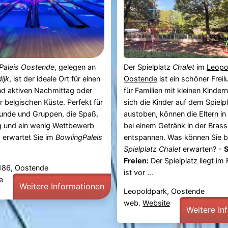
Paleis Oostende
, gelegen an
Der Spielplatz
Chalet
im
Leopo
ijk
, ist der ideale Ort für einen
Oostende
ist ein schöner Freil
nd aktiven Nachmittag oder
für Familien mit kleinen Kinde
 belgischen Küste. Perfekt für
sich die Kinder auf dem Spielp
eunde und Gruppen, die Spaß,
austoben, können die Eltern i
 und ein wenig Wettbewerb
bei einem Getränk in der Brass
 erwartet Sie im
BowlingPaleis
entspannen. Was können Sie 
Spielplatz Chalet
erwarten? -
S
Freien:
Der Spielplatz liegt im
 186, Oostende
ist vor ...
e
Weitere Informationen
Leopoldpark, Oostende
web.
Website
Weitere In