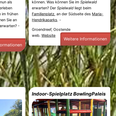
nun als
können. Was können Sie im
Spielwald
erleben
erwarten? Der
Spielwald
liegt beim
 im frühen
Familienplatz
, an der Südseite des
Maria-
nen Sie an
Hendrikaparks
. -
erwarten? -
Groendreef, Oostende
web.
Website
Weitere Informationen
formationen
Indoor-Spielplatz BowlingPaleis