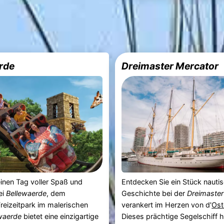
rde
Dreimaster Mercator
einen Tag voller Spaß und
Entdecken Sie ein Stück nauti
ei
Bellewaerde
, dem
Geschichte bei der
Dreimaster
Freizeitpark im malerischen
verankert im Herzen von d'
Ost
waerde
bietet eine einzigartige
Dieses prächtige Segelschiff h