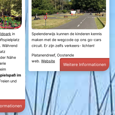
ldpark
in
Spelenderwijs kunnen de kinderen kennis
uftspielplatz
maken met de wegcode op ons go-cars
rn. Während
circuit. Er zijn zelfs verkeers- lichten!
latz
Platanendreef, Oostende
n der Nähe
web.
Website
erie
Weitere Informationen
beim
pielspaß im
 Freien und
formationen