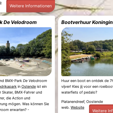
e
Weitere Informationen
k De Velodroom
Bootverhuur Koningi
und BMX-Park
De Velodroom
Huur een boot en ontdek de 7h
ndrikapark
in
Ostende
ist ein
vijver! ​Kies jij voor een roeibo
ür Skater, BMX-Fahrer und
waterfiets of pedalo?
er, die Action und
Platanendreef, Oostende
rung mögen. Was können Sie
web.
Website
droom
erwarten? -
Weitere In