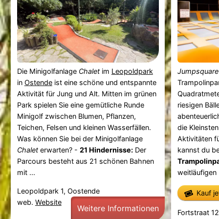
Die Minigolfanlage
Chalet
im
Leopoldpark
Jumpsquare
in
Ostende
ist eine schöne und entspannte
Trampolinpar
Aktivität für Jung und Alt. Mitten im grünen
Quadratmete
Park spielen Sie eine gemütliche Runde
riesigen Bäl
Minigolf zwischen Blumen, Pflanzen,
abenteuerlich
Teichen, Felsen und kleinen Wasserfällen.
die Kleinsten
Was können Sie bei der Minigolfanlage
Aktivitäten 
Chalet
erwarten? -
21 Hindernisse:
Der
kannst du b
Parcours besteht aus 21 schönen Bahnen
Trampolinpa
mit ...
weitläufigen .
Leopoldpark 1, Oostende
Kauf j
web.
Website
Weitere Informationen
Fortstraat 1