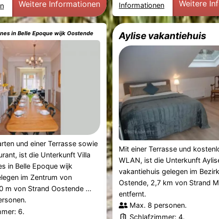
Weitere In
Weitere Informationen
Informationen
en
tines in Belle Epoque wijk Oostende
Aylise vakantiehuis
rten und einer Terrasse sowie
Mit einer Terrasse und kosten
ant, ist die Unterkunft Villa
WLAN, ist die Unterkunft Aylis
es in Belle Epoque wijk
vakantiehuis gelegen im Bezirk
legen im Zentrum von
Ostende, 2,7 km von Strand M
0 m von Strand Oostende ...
entfernt.
ersonen.
Max. 8 personen.
mmer: 6.
Schlafzimmer: 4.