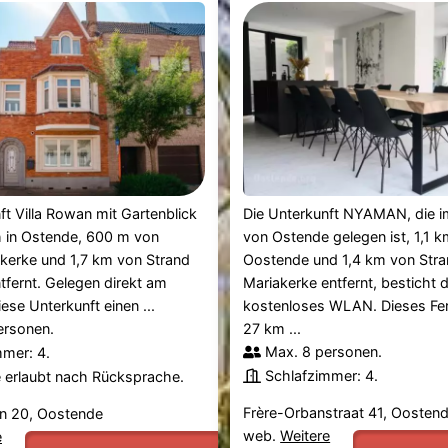
ft Villa Rowan mit Gartenblick
Die Unterkunft NYAMAN, die 
h in Ostende, 600 m von
von Ostende gelegen ist, 1,1 
kerke und 1,7 km von Strand
Oostende und 1,4 km von Str
fernt. Gelegen direkt am
Mariakerke entfernt, besticht 
ese Unterkunft einen ...
kostenloses WLAN. Dieses Fer
ersonen.
27 km ...
Max. 8 personen.
mmer: 4.
Schlafzimmer: 4.
e erlaubt nach Rücksprache.
Frère-Orbanstraat 41, Oosten
an 20, Oostende
web.
Weitere
e