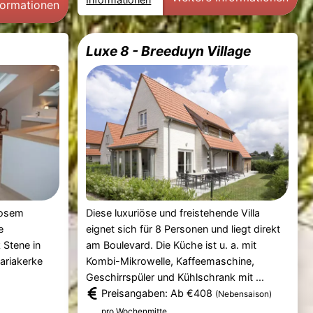
formationen
Luxe 8 - Breeduyn Village
losem
Diese luxuriöse und freistehende Villa
e
eignet sich für 8 Personen und liegt direkt
 Stene in
am Boulevard. Die Küche ist u. a. mit
ariakerke
Kombi-Mikrowelle, Kaffeemaschine,
Geschirrspüler und Kühlschrank mit ...
Preisangaben: Ab €408
(Nebensaison)
.
pro Wochenmitte