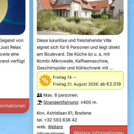
n Gegend von
Diese luxuriöse und freistehende Villa
 Just Relax
eignet sich für 6 Personen und liegt direkt
sowie eine
am Boulevard. Die Küche ist u. a. mit
trand verfügt
Kombi-Mikrowelle, Kaffeemaschine,
Geschirrspüler und Kühlschrank mit ...
–
Freitag 14.
:
ab €2.019
Freitag 21. August 2026
Max. 6 personen.
Strandentfernung
: ±400 m.
formationen
Kon. Astridlaan 61, Bredene
tel. +32 593 636 42
web.
Weitere
Weitere Informationen
Informationen