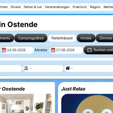
chten
Strand
Sehen & tun
Veranstaltungen
Praktisch
Region
Wette
 in Ostende
ements
Campingplätze
Ferienhäuser
Hotels
Zimmer 
Abreise
Suchen und 
r Oostende
Just Relax