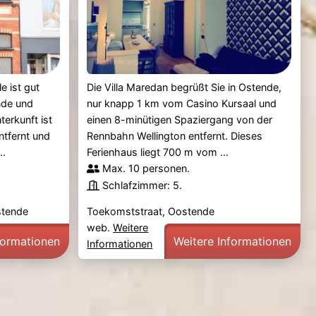
e ist gut
Die Villa Maredan begrüßt Sie in Ostende,
nde und
nur knapp 1 km vom Casino Kursaal und
terkunft ist
einen 8-minütigen Spaziergang von der
ntfernt und
Rennbahn Wellington entfernt. Dieses
..
Ferienhaus liegt 700 m vom ...
Max. 10 personen.
Schlafzimmer: 5.
stende
Toekomststraat, Oostende
web.
Weitere
formationen
Weitere Informationen
Informationen