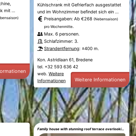
hine,
Kühlschrank mit Gefrierfach ausgestattet
 mit ...
und im Wohnzimmer befindet sich ein ...
bensaison)
Preisangaben: Ab €268
(Nebensaison)
.
pro Wochenmitte
Max. 6 personen.
Schlafzimmer: 3.
Strandentfernung
: ±400 m.
Kon. Astridlaan 61, Bredene
tel. +32 593 636 42
formationen
web.
Weitere
Weitere Informationen
Informationen
Family house with stunning roof terrace overlooking the Diaz Arena