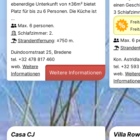
ebenerdige Unterkunft von ±36m² bietet
einen Geschi
Platz für bis zu 6 Personen. Die Küche ist
3 Schlafzimme
...
Freit
Max. 6 personen.
Frei
Schlafzimmer: 2.
Max. 6 p
Strandentfernung
: ±750 m.
Stranden
Duindoornstraat 25, Bredene
tel. +32 478 817 460
Kon. Astridl
web.
Weitere
tel. +32 59
Weitere Informationen
Informationen
web.
Weiter
Information
Casa CJ
Villa Ro