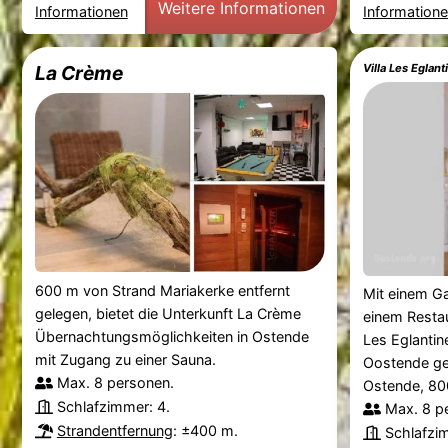
Weitere Informationen
Informationen
Information
La Crème
Villa Les Eglan
600 m von Strand Mariakerke entfernt
Mit einem Ga
gelegen, bietet die Unterkunft La Crème
einem Restaur
Übernachtungsmöglichkeiten in Ostende
Les Eglantin
mit Zugang zu einer Sauna.
Oostende ge
Max. 8 personen.
Ostende, 80
Schlafzimmer: 4.
Max. 8 p
Strandentfernung
: ±400 m.
Schlafzi