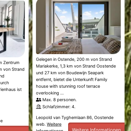
Gelegen in Ostende, 200 m von Strand
im Zentrum
Mariakerke, 1,3 km von Strand Oostende
km von Strand
und 27 km von Boudewijn Seapark
and
entfernt, bietet die Unterkunft Family
durch
house with stunning roof terrace
ienhaus ist
overlooking ...
Max. 8 personen.
Schlafzimmer: 4.
Leopold van Tyghemlaan 86, Oostende
de
web.
Weitere
Weitere Informationen
Informationen