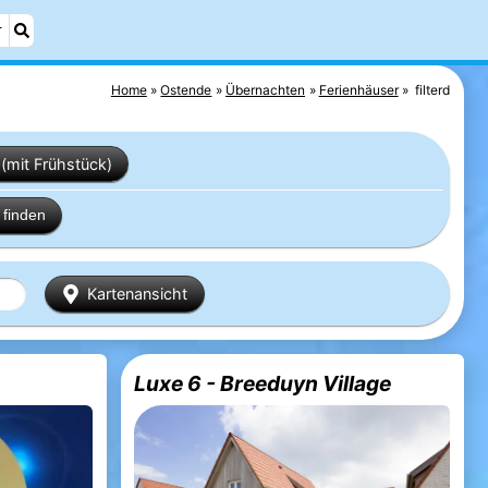
r
Home
Ostende
Übernachten
Ferienhäuser
filterd
(mit Frühstück)
finden
Kartenansicht
Luxe 6 - Breeduyn Village