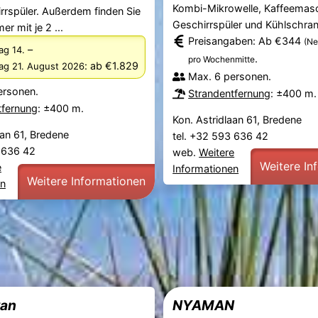
Kombi-Mikrowelle, Kaffeemasc
rrspüler. Außerdem finden Sie
Geschirrspüler und Kühlschrank
r mit je 2 ...
Preisangaben: Ab €344
(Ne
–
ag 14.
.
pro Wochenmitte
:
ab €1.829
tag 21. August 2026
Max. 6 personen.
ersonen.
Strandentfernung
: ±400 m.
tfernung
: ±400 m.
Kon. Astridlaan 61, Bredene
aan 61, Bredene
tel. +32 593 636 42
3 636 42
web.
Weitere
Weitere In
e
Informationen
Weitere Informationen
en
wan
NYAMAN