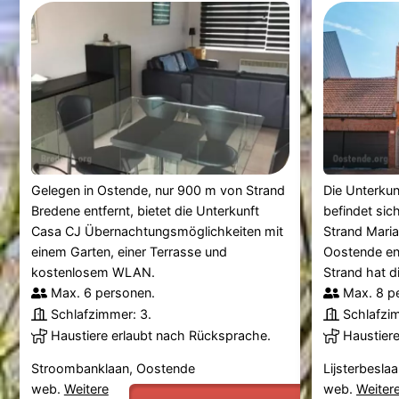
Gelegen in Ostende, nur 900 m von Strand
Die Unterkun
Bredene entfernt, bietet die Unterkunft
befindet sic
Casa CJ Übernachtungsmöglichkeiten mit
Strand Maria
einem Garten, einer Terrasse und
Oostende ent
kostenlosem WLAN.
Strand hat di
Max. 6 personen.
Max. 8 p
Schlafzimmer: 3.
Schlafzi
Haustiere erlaubt nach Rücksprache.
Haustier
Stroombanklaan, Oostende
Lijsterbesla
web.
Weitere
web.
Weiter