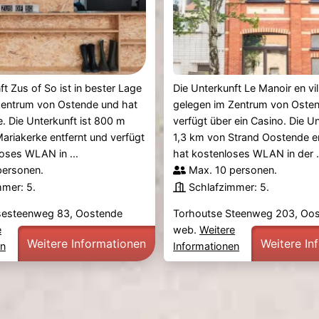
ft Zus of So ist in bester Lage
Die Unterkunft Le Manoir en vill
Zentrum von Ostende und hat
gelegen im Zentrum von Oste
e. Die Unterkunft ist 800 m
verfügt über ein Casino. Die Un
ariakerke entfernt und verfügt
1,3 km von Strand Oostende e
oses WLAN in ...
hat kostenloses WLAN in der .
personen.
Max. 10 personen.
mmer: 5.
Schlafzimmer: 5.
sesteenweg 83, Oostende
Torhoutse Steenweg 203, Oo
e
web.
Weitere
Weitere Informationen
Weitere In
en
Informationen