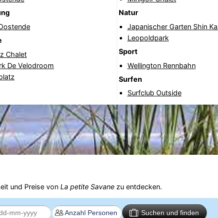
ung
Natur
 Oostende
Japanischer Garten Shin Kai
Leopoldpark
e
Sport
tz Chalet
rk De Velodroom
Wellington Rennbahn
platz
Surfen
Surfclub Outside
eit und Preise von
La petite Savane
zu entdecken.
Suchen und finden