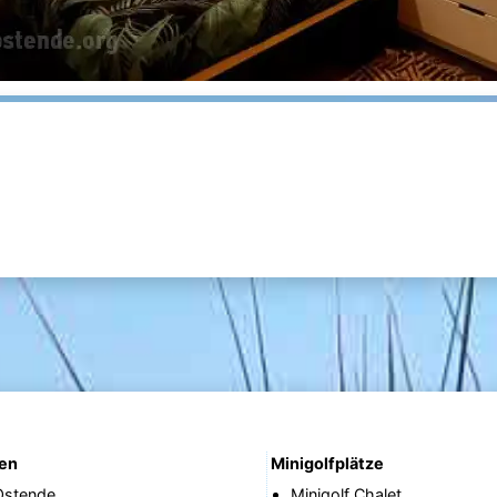
nen
Minigolfplätze
Ostende
Minigolf Chalet