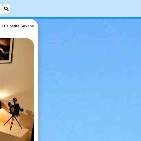
r
s
La petite Savane