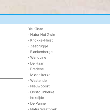
Die Küste
- Natur Het Zwin
- Knokke-Heist
- Zeebrugge
- Blankenberge
- Wenduine
- De Haan
- Bredene
- Middelkerke
- Westende
- Nieuwpoort
- Oostduinkerke
- Koksijde
- De Panne
- Natur Westhoek