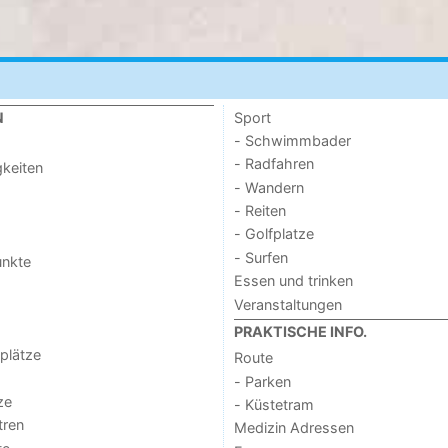
Sport
N
- Schwimmbader
- Radfahren
keiten
- Wandern
- Reiten
- Golfplatze
- Surfen
unkte
Essen und trinken
Veranstaltungen
PRAKTISCHE INFO.
lplätze
Route
- Parken
ze
- Küstetram
tren
Medizin Adressen