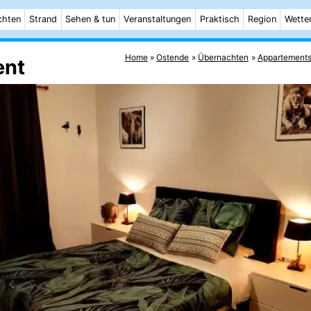
chten
Strand
Sehen & tun
Veranstaltungen
Praktisch
Region
Wette
Home
Ostende
Übernachten
Appartement
ent