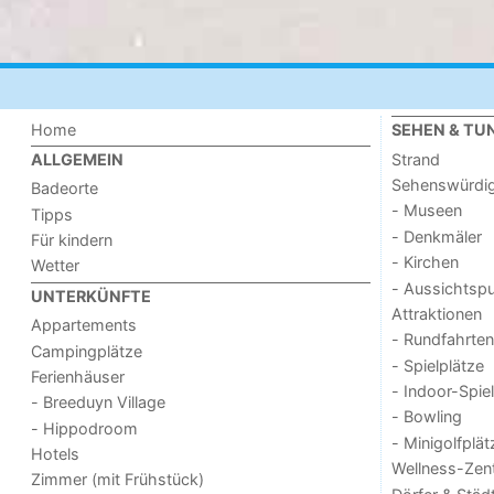
Home
SEHEN & TU
Strand
ALLGEMEIN
Sehenswürdig
Badeorte
- Museen
Tipps
- Denkmäler
Für kindern
- Kirchen
Wetter
- Aussichtsp
UNTERKÜNFTE
Attraktionen
Appartements
- Rundfahrten
Campingplätze
- Spielplätze
Ferienhäuser
- Indoor-Spie
- Breeduyn Village
- Bowling
- Hippodroom
- Minigolfplät
Hotels
Wellness-Zen
Zimmer (mit Frühstück)