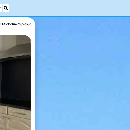
r
Micheline's plekje