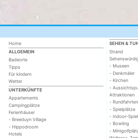
Home
SEHEN & TU
Strand
ALLGEMEIN
Sehenswürdig
Badeorte
- Museen
Tipps
- Denkmäler
Für kindern
- Kirchen
Wetter
- Aussichtsp
UNTERKÜNFTE
Attraktionen
Appartements
- Rundfahrten
Campingplätze
- Spielplätze
Ferienhäuser
- Indoor-Spie
- Breeduyn Village
- Bowling
- Hippodroom
- Minigolfplät
Hotels
Wellness-Zen