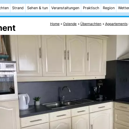
chten
Strand
Sehen & tun
Veranstaltungen
Praktisch
Region
Wette
Home
Ostende
Übernachten
Appartements
ment