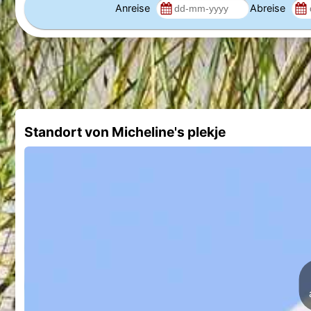
Anreise
Abreise
Standort von Micheline's plekje