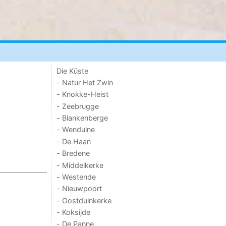
Die Küste
- Natur Het Zwin
- Knokke-Heist
- Zeebrugge
- Blankenberge
- Wenduine
- De Haan
- Bredene
- Middelkerke
- Westende
- Nieuwpoort
- Oostduinkerke
- Koksijde
- De Panne