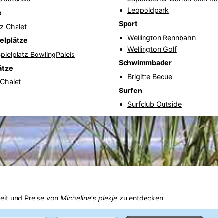
Leopoldpark
e
Sport
tz Chalet
Wellington Rennbahn
elplätze
Wellington Golf
pielplatz BowlingPaleis
Schwimmbader
ätze
Brigitte Becue
 Chalet
Surfen
Surfclub Outside
eit und Preise von
Micheline's plekje
zu entdecken.