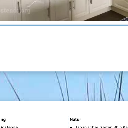
ung
Natur
 Oostende
Japanischer Garten Shin Kai