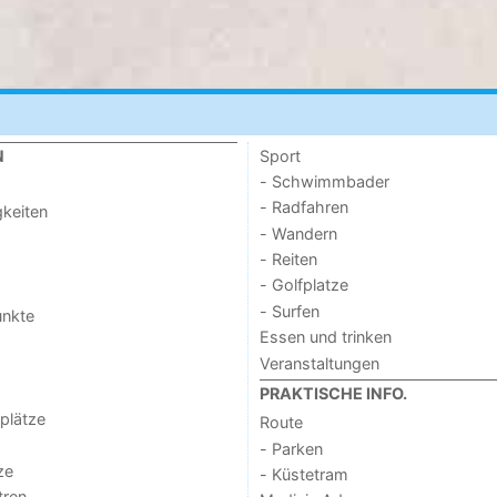
Sport
N
- Schwimmbader
- Radfahren
keiten
- Wandern
- Reiten
- Golfplatze
- Surfen
unkte
Essen und trinken
Veranstaltungen
PRAKTISCHE INFO.
lplätze
Route
- Parken
ze
- Küstetram
tren