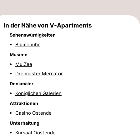
-
Rundfahrten
-
In der Nähe von V-Apartments
Sehenswürdigkeiten
Spielplätze
-
Blumenuhr
Indoor-
-
Museen
Mu.Zee
Spielplätze
Bowling
-
Dreimaster Mercator
Minigolfplätze
Wellness-
Denkmäler
Zentren
Dörfer
Königlichen Galerien
Attraktionen
&
Natur
Casino Ostende
Städte
Sport
Unterhaltung
Kursaal Oostende
-