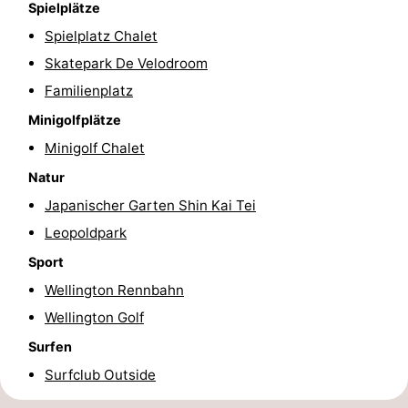
Spielplätze
Schwimmbader
-
Spielplatz Chalet
Skatepark De Velodroom
Radfahren
-
Familienplatz
Wandern
-
Minigolfplätze
Minigolf Chalet
Reiten
-
Natur
Golfplatze
-
Japanischer Garten Shin Kai Tei
Surfen
Essen
Leopoldpark
Sport
und
Veranstaltungen
Wellington Rennbahn
trinken
Praktisch
Wellington Golf
Surfen
Forum
Surfclub Outside
Route