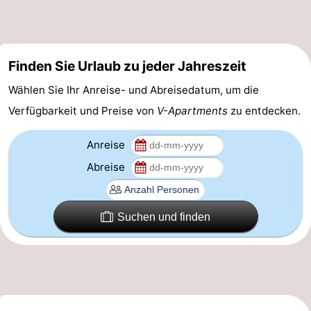
-
Parken
-
Finden Sie Urlaub zu jeder Jahreszeit
Küstetram
Medizin
Wählen Sie Ihr Anreise- und Abreisedatum, um die
Verfügbarkeit und Preise von
V-Apartments
zu entdecken.
Adressen
Region
Anreise
Westflandern
Abreise
-
Brügge
-
Suchen und finden
Gent
-
Ypern
Die
Küste
-