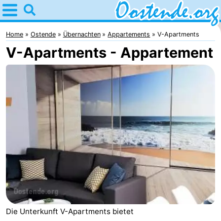
Home
Oostende
Home
Ostende
Übernachten
Appartements
V-Apartments
V-Apartments - Appartement
Tipps
Für
kindern
Übernachten
Appartements
Campingplätze
Ferienhäuser
-
Breeduyn
-
Die Unterkunft V-Apartments bietet