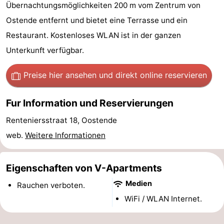
Übernachtungsmöglichkeiten 200 m vom Zentrum von
Village
Hippodroom
Hotels
Ostende entfernt und bietet eine Terrasse und ein
Zimmer
Restaurant. Kostenloses WLAN ist in der ganzen
Unterkunft verfügbar.
(mit
Lastminutes
Preise hier ansehen
und direkt online reservieren
Frühstück)
Strand
Fur Information und Reservierungen
Sehen
Renteniersstraat 18, Oostende
&
-
web.
Weitere Informationen
tun
Museen
-
Eigenschaften von V-Apartments
Denkmäler
-
Medien
Rauchen verboten.
Kirchen
-
WiFi / WLAN Internet.
Aussichtspunkte
Attraktionen