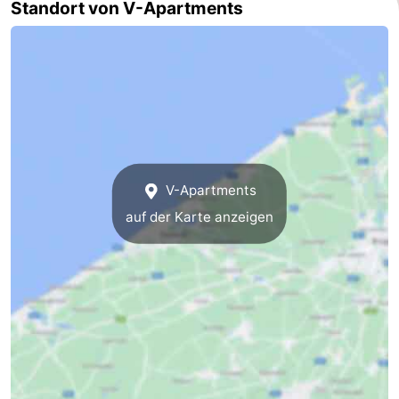
Standort von V-Apartments
Natur
-
Het
Knokke-
-
Zwin
Heist
Zeebrugge
-
Blankenberge
-
Wenduine
-
V-Apartments
auf der Karte anzeigen
De
-
Haan
Bredene
-
Middelkerke
-
Westende
-
Nieuwpoort
-