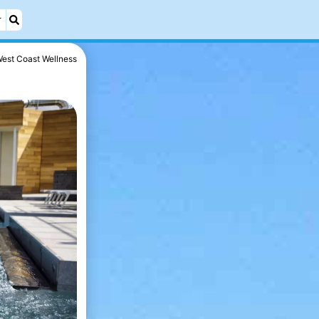
r
est Coast Wellness