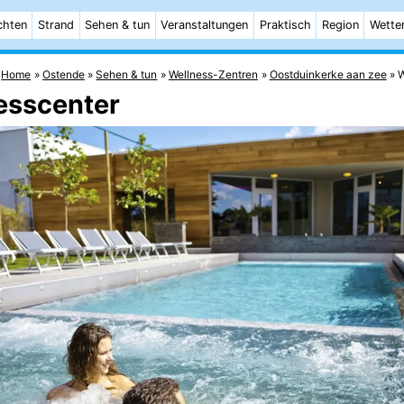
chten
Strand
Sehen & tun
Veranstaltungen
Praktisch
Region
Wette
Home
Ostende
Sehen & tun
Wellness-Zentren
Oostduinkerke aan zee
W
esscenter