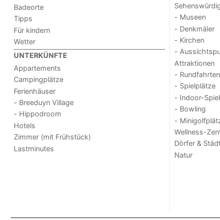
Sehenswürdig
Badeorte
- Museen
Tipps
- Denkmäler
Für kindern
- Kirchen
Wetter
- Aussichtsp
UNTERKÜNFTE
Attraktionen
Appartements
- Rundfahrten
Campingplätze
- Spielplätze
Ferienhäuser
- Indoor-Spie
- Breeduyn Village
- Bowling
- Hippodroom
- Minigolfplät
Hotels
Wellness-Zen
Zimmer (mit Frühstück)
Dörfer & Städ
Lastminutes
Natur