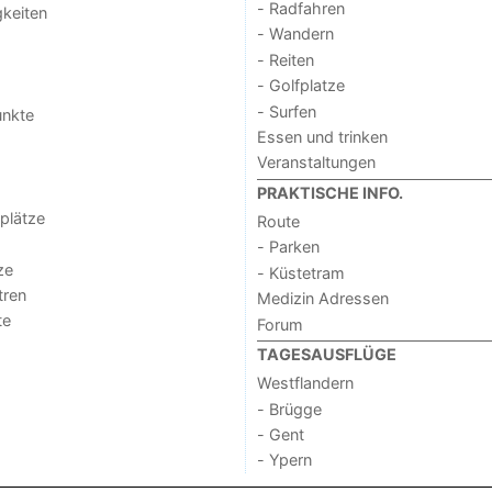
- Radfahren
keiten
- Wandern
- Reiten
- Golfplatze
- Surfen
unkte
Essen und trinken
Veranstaltungen
PRAKTISCHE INFO.
lplätze
Route
- Parken
ze
- Küstetram
tren
Medizin Adressen
te
Forum
TAGESAUSFLÜGE
Westflandern
- Brügge
- Gent
- Ypern