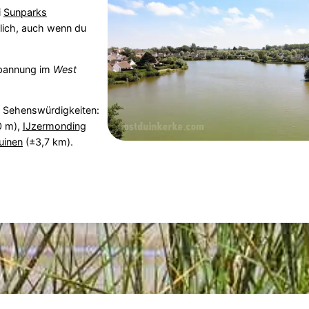
i
Sunparks
glich, auch wenn du
spannung im
West
n Sehenswürdigkeiten:
 m),
IJzermonding
uinen
(±3,7 km).