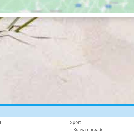
Sport
N
- Schwimmbader