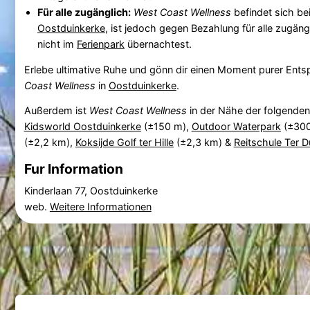
Für alle zugänglich:
West Coast Wellness
befindet sich be
Oostduinkerke
, ist jedoch gegen Bezahlung für alle zugän
nicht im
Ferienpark
übernachtest.
Erlebe ultimative Ruhe und gönn dir einen Moment purer Ent
Coast Wellness
in
Oostduinkerke
.
Außerdem ist
West Coast Wellness
in der Nähe der folgende
Kidsworld Oostduinkerke
(±150 m),
Outdoor Waterpark
(±300
(±2,2 km),
Koksijde Golf ter Hille
(±2,3 km) &
Reitschule Ter D
Fur Information
Kinderlaan 77, Oostduinkerke
web.
Weitere Informationen