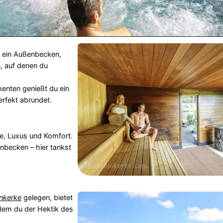
u ein Außenbecken,
, auf denen du
nten genießt du ein
erfekt abrundet.
e, Luxus und Komfort.
becken – hier tankst
nkerke
gelegen, bietet
dem du der Hektik des