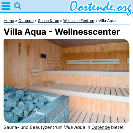
Home
Oostende
Home
Ostende
Sehen & tun
Wellness-Zentren
Villa Aqua
Villa Aqua - Wellnesscenter
Tipps
Für
kindern
Übernachten
Appartements
Campingplätze
Ferienhäuser
-
Breeduyn
-
Sauna- und Beautyzentrum
Villa Aqua
in
Ostende
bietet