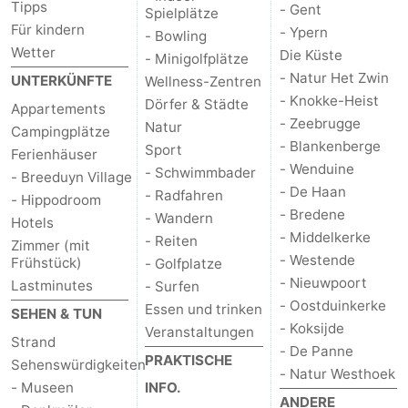
Tipps
- Gent
Spielplätze
Für kindern
- Ypern
- Bowling
Wetter
Die Küste
- Minigolfplätze
- Natur Het Zwin
UNTERKÜNFTE
Wellness-Zentren
- Knokke-Heist
Dörfer & Städte
Appartements
- Zeebrugge
Natur
Campingplätze
- Blankenberge
Sport
Ferienhäuser
- Wenduine
- Schwimmbader
- Breeduyn Village
- De Haan
- Radfahren
- Hippodroom
- Bredene
- Wandern
Hotels
- Middelkerke
- Reiten
Zimmer (mit
- Westende
Frühstück)
- Golfplatze
- Nieuwpoort
Lastminutes
- Surfen
- Oostduinkerke
Essen und trinken
SEHEN & TUN
- Koksijde
Veranstaltungen
Strand
- De Panne
PRAKTISCHE
Sehenswürdigkeiten
- Natur Westhoek
- Museen
INFO.
ANDERE