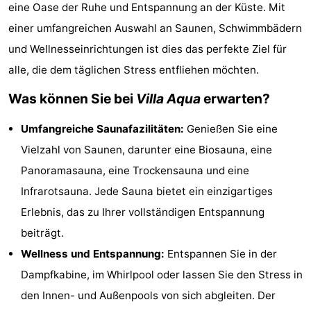
eine Oase der Ruhe und Entspannung an der Küste. Mit
Village
Hippodroom
Hotels
einer umfangreichen Auswahl an Saunen, Schwimmbädern
Zimmer
und Wellnesseinrichtungen ist dies das perfekte Ziel für
alle, die dem täglichen Stress entfliehen möchten.
(mit
Lastminutes
Was können Sie bei
Villa Aqua
erwarten?
Frühstück)
Strand
Umfangreiche Saunafazilitäten:
Genießen Sie eine
Sehen
Vielzahl von Saunen, darunter eine Biosauna, eine
Panoramasauna, eine Trockensauna und eine
&
-
Infrarotsauna. Jede Sauna bietet ein einzigartiges
tun
Museen
-
Erlebnis, das zu Ihrer vollständigen Entspannung
beiträgt.
Denkmäler
-
Wellness und Entspannung:
Entspannen Sie in der
Kirchen
-
Dampfkabine, im Whirlpool oder lassen Sie den Stress in
den Innen- und Außenpools von sich abgleiten. Der
Aussichtspunkte
Attraktionen