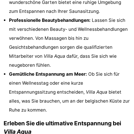
wunderschöne Garten bietet eine ruhige Umgebung
-
zum Entspannen nach Ihrer Saunasitzung.
Professionelle Beautybehandlungen:
Lassen Sie sich
Rundfahrten
-
mit verschiedenen Beauty- und Wellnessbehandlungen
Spielplätze
-
verwöhnen. Von Massagen bis hin zu
Gesichtsbehandlungen sorgen die qualifizierten
Indoor-
-
Mitarbeiter von
Villa Aqua
dafür, dass Sie sich wie
Spielplätze
Bowling
-
neugeboren fühlen.
Gemütliche Entspannung am Meer:
Ob Sie sich für
Minigolfplätze
Wellness-
einen Wellnesstag oder eine kurze
Zentren
Dörfer
Entspannungssitzung entscheiden,
Villa Aqua
bietet
alles, was Sie brauchen, um an der belgischen Küste zur
&
Natur
Ruhe zu kommen.
Städte
Sport
Erleben Sie die ultimative Entspannung bei
-
Villa Aqua