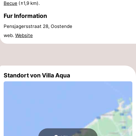
Becue
(±1,9 km).
-
Fur Information
Parken
-
Pensjagersstraat 28, Oostende
web.
Website
Küstetram
Medizin
Adressen
Region
Westflandern
Standort von Villa Aqua
-
Brügge
-
Gent
-
Ypern
Die
Küste
-