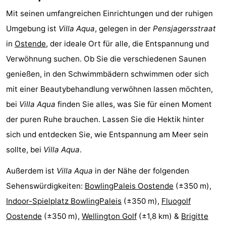
Mit seinen umfangreichen Einrichtungen und der ruhigen
Schwimmbader
-
Umgebung ist
Villa Aqua
, gelegen in der
Pensjagersstraat
Radfahren
-
in
Ostende
, der ideale Ort für alle, die Entspannung und
Verwöhnung suchen. Ob Sie die verschiedenen Saunen
Wandern
-
genießen, in den Schwimmbädern schwimmen oder sich
Reiten
-
mit einer Beautybehandlung verwöhnen lassen möchten,
bei
Villa Aqua
finden Sie alles, was Sie für einen Moment
Golfplatze
-
der puren Ruhe brauchen. Lassen Sie die Hektik hinter
Surfen
Essen
sich und entdecken Sie, wie Entspannung am Meer sein
sollte, bei
Villa Aqua
.
und
Veranstaltungen
Außerdem ist
Villa Aqua
in der Nähe der folgenden
trinken
Praktisch
Sehenswürdigkeiten:
BowlingPaleis Oostende
(±350 m),
Forum
Indoor-Spielplatz BowlingPaleis
(±350 m),
Fluogolf
Oostende
(±350 m),
Wellington Golf
(±1,8 km) &
Brigitte
Route