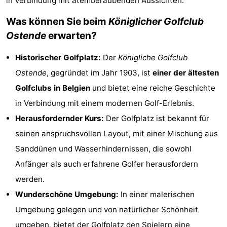
in Verbindung mit atemberaubenden Aussichten.
Village
Hippodroom
Hotels
Was können Sie beim
Königlicher Golfclub
Ostende
erwarten?
Zimmer
Historischer Golfplatz:
Der
Königliche Golfclub
(mit
Lastminutes
Ostende
, gegründet im Jahr 1903, ist
einer der ältesten
Frühstück)
Strand
Golfclubs in Belgien
und bietet eine reiche Geschichte
in Verbindung mit einem modernen Golf-Erlebnis.
Sehen
Herausfordernder Kurs:
Der Golfplatz ist bekannt für
&
-
seinen anspruchsvollen Layout, mit einer Mischung aus
Sanddünen und Wasserhindernissen, die sowohl
tun
Museen
-
Anfänger als auch erfahrene Golfer herausfordern
Denkmäler
-
werden.
Wunderschöne Umgebung:
In einer malerischen
Kirchen
-
Umgebung gelegen und von natürlicher Schönheit
Aussichtspunkte
Attraktionen
umgeben, bietet der Golfplatz den Spielern eine