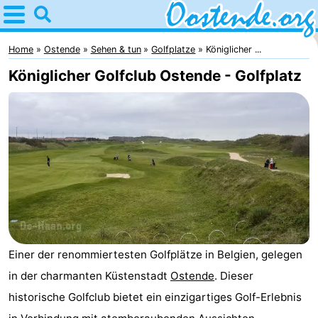
Home
Oostende
Home
Ostende
Sehen & tun
Golfplatze
Königlicher ...
Königlicher Golfclub Ostende - Golfplatz
Tipps
Für
kindern
Übernachten
Appartements
Campingplätze
Ferienhäuser
Einer der renommiertesten Golfplätze in Belgien, gelegen
-
in der charmanten Küstenstadt
Ostende
. Dieser
historische Golfclub bietet ein einzigartiges Golf-Erlebnis
Breeduyn
-