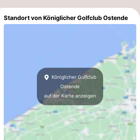
-
Standort von Königlicher Golfclub Ostende
Parken
-
Küstetram
Medizin
Adressen
Region
Westflandern
Königlicher Golfclub
-
Ostende
Brügge
-
auf der Karte anzeigen
Gent
-
Ypern
Die
Küste
-