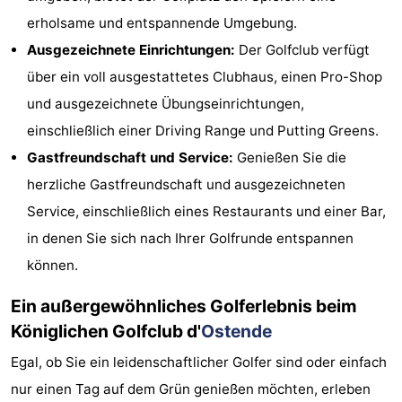
erholsame und entspannende Umgebung.
-
Ausgezeichnete Einrichtungen:
Der Golfclub verfügt
Rundfahrten
-
über ein voll ausgestattetes Clubhaus, einen Pro-Shop
und ausgezeichnete Übungseinrichtungen,
Spielplätze
-
einschließlich einer Driving Range und Putting Greens.
Indoor-
-
Gastfreundschaft und Service:
Genießen Sie die
herzliche Gastfreundschaft und ausgezeichneten
Spielplätze
Bowling
-
Service, einschließlich eines Restaurants und einer Bar,
Minigolfplätze
Wellness-
in denen Sie sich nach Ihrer Golfrunde entspannen
können.
Zentren
Dörfer
Ein außergewöhnliches Golferlebnis beim
&
Natur
Königlichen Golfclub d'
Ostende
Städte
Sport
Egal, ob Sie ein leidenschaftlicher Golfer sind oder einfach
-
nur einen Tag auf dem Grün genießen möchten, erleben