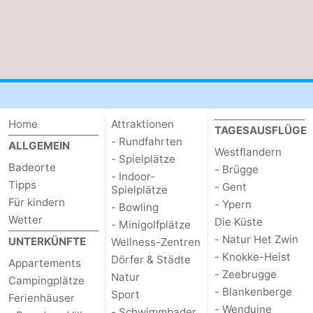
Oostduinkerke
-
Koksijde
-
De
-
Panne
Natur
Wetter
Home
Attraktionen
TAGESAUSFLÜGE
- Rundfahrten
ALLGEMEIN
Westhoek
Kontakt
Westflandern
- Spielplätze
Badeorte
- Brügge
- Indoor-
Tipps
- Gent
Spielplätze
Für kindern
- Ypern
- Bowling
Wetter
Die Küste
- Minigolfplätze
- Natur Het Zwin
UNTERKÜNFTE
Wellness-Zentren
- Knokke-Heist
Dörfer & Städte
Appartements
- Zeebrugge
Natur
Campingplätze
- Blankenberge
Sport
Ferienhäuser
- Wenduine
- Schwimmbader