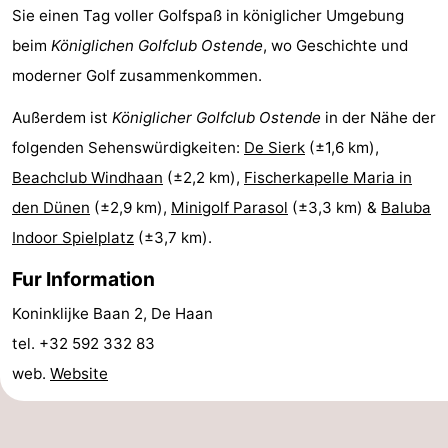
Sie einen Tag voller Golfspaß in königlicher Umgebung
Schwimmbader
-
beim
Königlichen Golfclub Ostende
, wo Geschichte und
Radfahren
-
moderner Golf zusammenkommen.
Außerdem ist
Königlicher Golfclub Ostende
in der Nähe der
Wandern
-
folgenden Sehenswürdigkeiten:
De Sierk
(±1,6 km),
Reiten
-
Beachclub Windhaan
(±2,2 km),
Fischerkapelle Maria in
den Dünen
(±2,9 km),
Minigolf Parasol
(±3,3 km) &
Baluba
Golfplatze
-
Indoor Spielplatz
(±3,7 km).
Surfen
Essen
Fur Information
und
Veranstaltungen
Koninklijke Baan 2, De Haan
tel. +32 592 332 83
trinken
Praktisch
web.
Website
Forum
Route