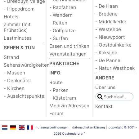
- Breeduyn Village
- De Haan
- Radfahren
- Hippodroom
- Bredene
- Wandern
Hotels
- Middelkerke
- Reiten
Zimmer (mit
- Westende
Frühstück)
- Golfplatze
- Nieuwpoort
Lastminutes
- Surfen
- Oostduinkerke
Essen und trinken
SEHEN & TUN
- Koksijde
Veranstaltungen
Strand
- De Panne
PRAKTISCHE
Sehenswürdigkeiten
- Natur Westhoek
- Museen
INFO.
ANDERE
- Denkmäler
Route
Über uns
- Kirchen
- Parken
- Aussichtspunkte
- Küstetram
Medizin Adressen
Kontakt
Forum
nutzungsbedingungen
|
datenschutzerklärung
|
copyright © 2001 -
2026 Oostende.org
™