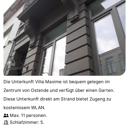
Village
Hippodroom
Hotels
Zimmer
(mit
Lastminutes
Frühstück)
Strand
Sehen
&
-
Die Unterkunft Villa Maxime ist bequem gelegen im
tun
Museen
-
Zentrum von Ostende und verfügt über einen Garten.
Denkmäler
-
Diese Unterkunft direkt am Strand bietet Zugang zu
kostenlosem WLAN.
Kirchen
-
Max. 11 personen.
Schlafzimmer: 5.
Aussichtspunkte
Attraktionen