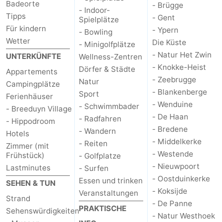
Badeorte
- Brügge
- Indoor-
Natur
-
Tipps
- Gent
Spielplätze
Für kindern
- Ypern
- Bowling
Het
Knokke-
-
Wetter
Die Küste
- Minigolfplätze
- Natur Het Zwin
UNTERKÜNFTE
Wellness-Zentren
Zwin
Heist
Zeebrugge
-
- Knokke-Heist
Dörfer & Städte
Appartements
- Zeebrugge
Natur
Blankenberge
-
Campingplätze
- Blankenberge
Sport
Ferienhäuser
- Wenduine
Wenduine
-
- Schwimmbader
- Breeduyn Village
- De Haan
- Radfahren
- Hippodroom
De
-
- Bredene
- Wandern
Hotels
- Middelkerke
- Reiten
Zimmer (mit
Haan
Bredene
-
- Westende
Frühstück)
- Golfplatze
- Nieuwpoort
Lastminutes
- Surfen
Middelkerke
-
- Oostduinkerke
Essen und trinken
SEHEN & TUN
- Koksijde
Veranstaltungen
Westende
-
Strand
- De Panne
PRAKTISCHE
Sehenswürdigkeiten
- Natur Westhoek
Nieuwpoort
-