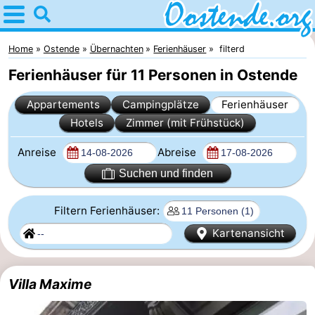
Home
Oostende
Home
Ostende
Übernachten
Ferienhäuser
filterd
Ferienhäuser für 11 Personen in Ostende
Tipps
Appartements
Campingplätze
Ferienhäuser
Für
Hotels
Zimmer (mit Frühstück)
kindern
Übernachten
Anreise
Abreise
Appartements
Suchen und finden
Campingplätze
Filtern Ferienhäuser:
Kartenansicht
Ferienhäuser
-
Villa Maxime
Breeduyn
-