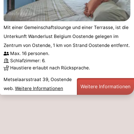
Schwimmbader
-
Radfahren
-
Mit einer Gemeinschaftslounge und einer Terrasse, ist die
Wandern
-
Unterkunft Wanderlust Belgium Oostende gelegen im
Zentrum von Ostende, 1 km von Strand Oostende entfernt.
Reiten
-
Max. 16 personen.
Schlafzimmer: 6.
Golfplatze
-
Haustiere erlaubt nach Rücksprache.
Surfen
Essen
Metselaarsstraat 39, Oostende
Weitere Informationen
web.
Weitere Informationen
und
Veranstaltungen
trinken
Praktisch
Forum
Route