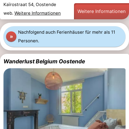
Kaïrostraat 54, Oostende
-
Weitere Informationen
web.
Weitere Informationen
Rundfahrten
-
Nachfolgend auch Ferienhäuser für mehr als 11
Spielplätze
-
»
Personen.
Indoor-
-
Spielplätze
Bowling
-
Wanderlust Belgium Oostende
Minigolfplätze
Wellness-
Zentren
Dörfer
&
Natur
Städte
Sport
-