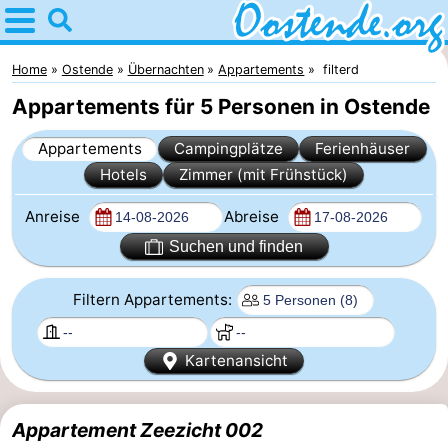
Home
Oostende
Home
Ostende
Übernachten
Appartements
filterd
Appartements für 5 Personen in Ostende
Tipps
Appartements
Campingplätze
Ferienhäuser
Für
Hotels
Zimmer (mit Frühstück)
kindern
Übernachten
Anreise
Abreise
Appartements
Suchen und finden
Campingplätze
Filtern Appartements:
Ferienhäuser
Kartenansicht
-
Appartement Zeezicht 002
Breeduyn
-