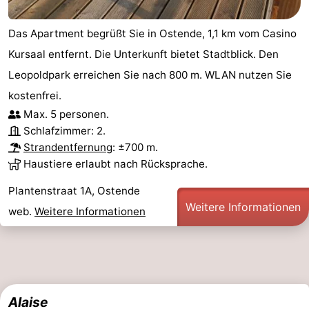
Oostduinkerke
-
Das Apartment begrüßt Sie in Ostende, 1,1 km vom Casino
Kursaal entfernt. Die Unterkunft bietet Stadtblick. Den
Koksijde
-
Leopoldpark erreichen Sie nach 800 m. WLAN nutzen Sie
De
-
kostenfrei.
Max. 5 personen.
Panne
Natur
Wetter
Schlafzimmer: 2.
Strandentfernung
: ±700 m.
Westhoek
Kontakt
Haustiere erlaubt nach Rücksprache.
Plantenstraat 1A, Ostende
Weitere Informationen
web.
Weitere Informationen
Alaise