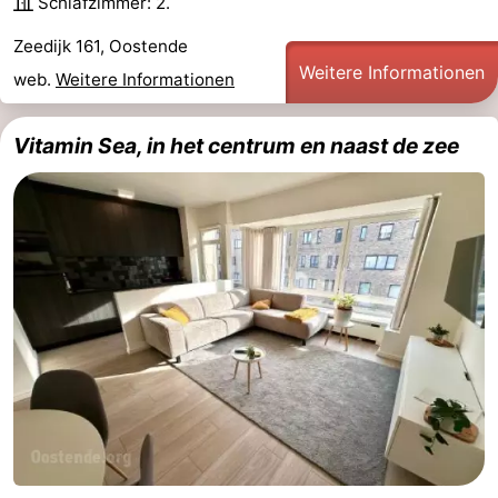
Schlafzimmer: 2.
-
Zeedijk 161, Oostende
Weitere Informationen
web.
Weitere Informationen
Rundfahrten
-
Spielplätze
-
Vitamin Sea, in het centrum en naast de zee
Indoor-
-
Spielplätze
Bowling
-
Minigolfplätze
Wellness-
Zentren
Dörfer
&
Natur
Städte
Sport
-