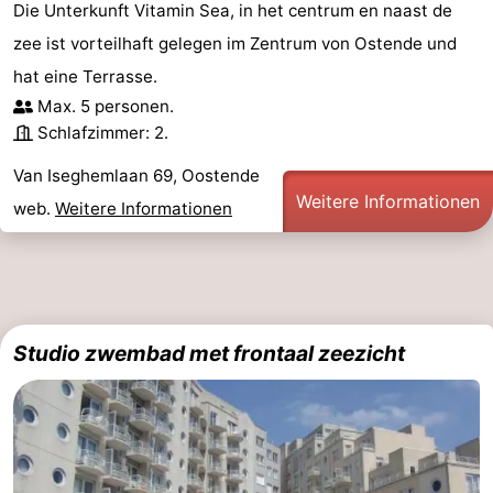
Die Unterkunft Vitamin Sea, in het centrum en naast de
Schwimmbader
-
zee ist vorteilhaft gelegen im Zentrum von Ostende und
hat eine Terrasse.
Radfahren
-
Max. 5 personen.
Wandern
-
Schlafzimmer: 2.
Van Iseghemlaan 69, Oostende
Reiten
-
Weitere Informationen
web.
Weitere Informationen
Golfplatze
-
Surfen
Essen
und
Veranstaltungen
Studio zwembad met frontaal zeezicht
trinken
Praktisch
Forum
Route