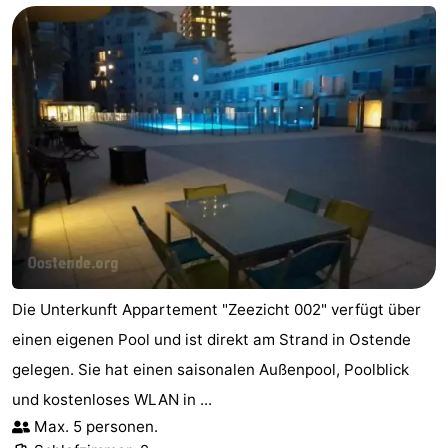
Village
Hippodroom
Hotels
Zimmer
(mit
Lastminutes
Frühstück)
Strand
Sehen
&
-
tun
Museen
-
Die Unterkunft Appartement "Zeezicht 002" verfügt über
einen eigenen Pool und ist direkt am Strand in Ostende
Denkmäler
-
gelegen. Sie hat einen saisonalen Außenpool, Poolblick
Kirchen
-
und kostenloses WLAN in ...
Max. 5 personen.
Aussichtspunkte
Attraktionen