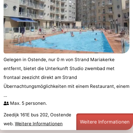
-
Parken
-
Küstetram
Medizin
Adressen
Region
Gelegen in Ostende, nur 0 m von Strand Mariakerke
Westflandern
entfernt, bietet die Unterkunft Studio zwembad met
-
frontaal zeezicht direkt am Strand
Übernachtungsmöglichkeiten mit einem Restaurant, einem
Brügge
-
...
Gent
-
Max. 5 personen.
Zeedijk 161E bus 202, Oostende
Ypern
Die
Weitere Informationen
web.
Weitere Informationen
Küste
-