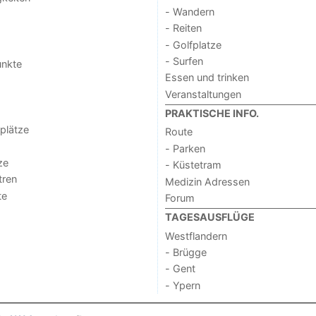
- Wandern
- Reiten
- Golfplatze
- Surfen
unkte
Essen und trinken
Veranstaltungen
PRAKTISCHE INFO.
lplätze
Route
- Parken
ze
- Küstetram
tren
Medizin Adressen
te
Forum
TAGESAUSFLÜGE
Westflandern
- Brügge
- Gent
- Ypern