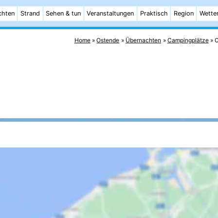
chten
Strand
Sehen & tun
Veranstaltungen
Praktisch
Region
Wette
Home
Ostende
Übernachten
Campingplätze
C