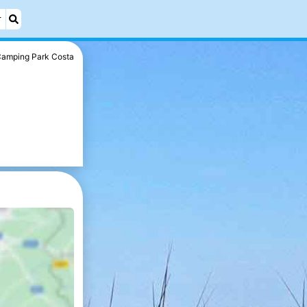
r
amping Park Costa